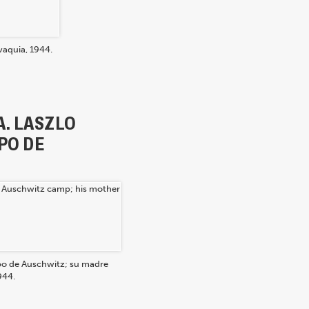
vaquia, 1944.
A. LASZLO
MPO DE
ampo de Auschwitz; su madre
944.