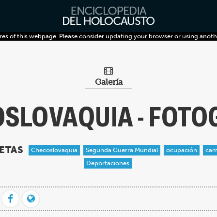
res of this webpage. Please consider updating your browser or using anoth
Galería
SLOVAQUIA - FOTO
ETAS
Checoslovaquia
Segunda Guerra Mundial
ocupación
cam
Deportaciones