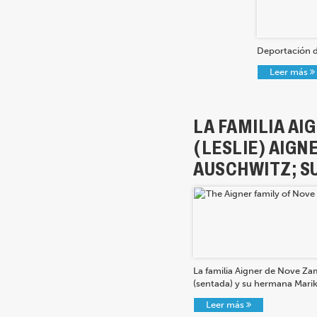
Deportación d
Leer más
LA FAMILIA AI
(LESLIE) AIGN
AUSCHWITZ; SU
La familia Aigner de Nove Zam
(sentada) y su hermana Marika
Leer más