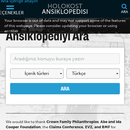
Ana içeriğe atlayın
ARA
EÇENEKLER
Your browser is out of date and may not support some of the features
of this webpage. Please consider updating your browser or using
another.
Ansiklopediyi Ara
İçerik türleri
ARA
We would like to thank
Crown Family Philanthropies
,
Abe and Ida
Cooper Foundation
, the
Claims Conference, EVZ, and BMF
for