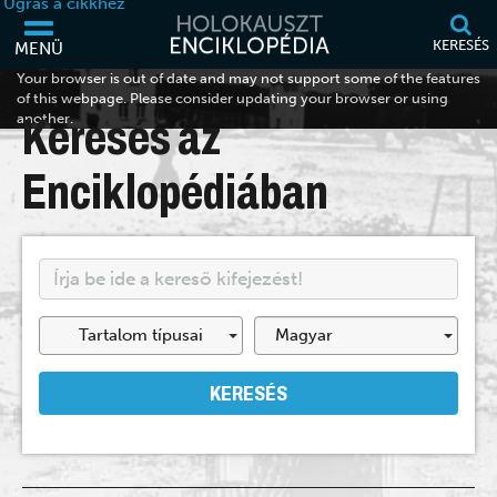
Ugrás a cikkhez
KERESÉS
MENÜ
Your browser is out of date and may not support some of the features
of this webpage. Please consider updating your browser or using
another.
Keresés az
Enciklopédiában
Tartalom típusai
KERESÉS