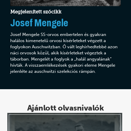
Megjelenített szócikk
Josef Mengele
Josef Mengele SS-orvos embertelen és gyakran
halálos kimenetelű orvosi kísérleteket végzett a
foglyokon Auschwitzban. Ő vált leghírhedtebbé azon
náci orvosok közül, akik kísérleteket végeztek a
táborban. Mengelét a foglyok a „halál angyalának”
hívták. A visszaemlékezések gyakori eleme Mengele
jelenléte az auschwitzi szelekciós rámpán.
Ajánlott olvasnivalók