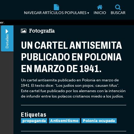
NAVEGAR ARTÍCULOS POPULARES
INICIO
BUSCAR
▾
er.
Fotografía
Detalles
UN CARTEL ANTISEMITA
PUBLICADO EN POLONIA
EN MARZO DE 1941.
Un cartel antisemita publicado en Polonia en marzo de
1941. El texto dice: "Los judíos son piojos; causan tifus".
Este cartel fue publicado por los alemanes con la intención
de infundir entre los polacos cristianos miedo a los judíos.
Etiquetas
propaganda
Antisemitismo
Polonia ocupada