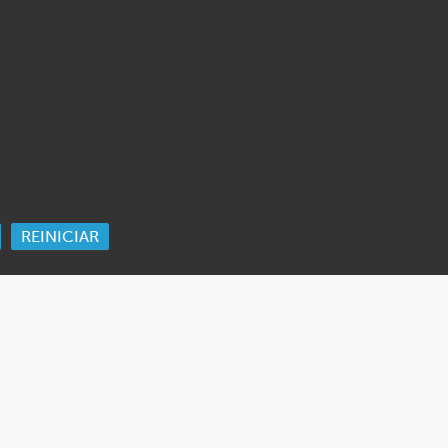
REINICIAR
ORK
 Ida Cooper Foundation, the Claims Conference, EVZ, and BMF for sup
edgement
.