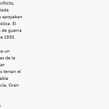
nflicto,
tiada
es apoyaban
lica. El
s de guerra
de 1930.
ba un
zas de la
tar
 tenían el
Había
ncia, Gran
s