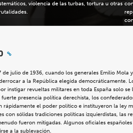
istemáticos, violencia de las turbas, tortura u otras
con
rutalidades.
rep
con
o
 de julio de 1936, cuando los generales Emilio Mola y
 derrocar a la República elegida democráticamente. L
por instigar revueltas militares en toda España solo se
 fuerte presencia política derechista, los confederad
rápidamente el poder político e instituyeron la ley m
 con sólidas tradiciones políticas izquierdistas, las r
menudo fueron mitigadas. Algunos oficiales españoles
irse a la sublevación.