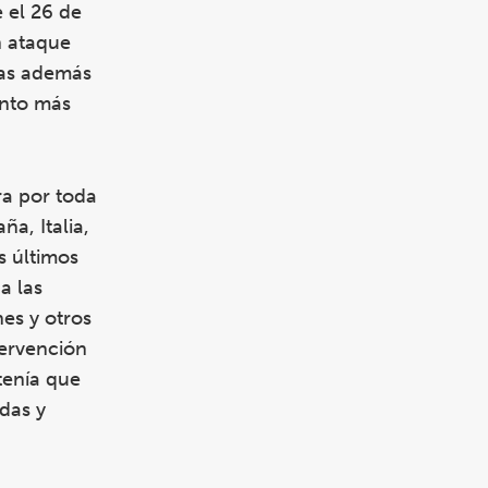
 el 26 de
n ataque
opas además
ento más
ra por toda
a, Italia,
s últimos
a las
nes y otros
tervención
tenía que
das y