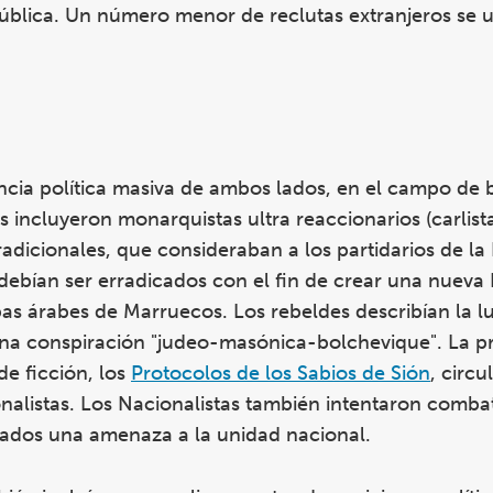
ública. Un número menor de reclutas extranjeros se u
ncia política masiva de ambos lados, en el campo de b
as incluyeron monarquistas ultra reaccionarios (carlista
radicionales, que consideraban a los partidarios de la
debían ser erradicados con el fin de crear una nueva 
opas árabes de Marruecos. Los rebeldes describían la
 una conspiración "judeo-masónica-bolchevique". La 
de ficción, los
Protocolos de los Sabios de Sión
, circu
onalistas. Los Nacionalistas también intentaron combat
rados una amenaza a la unidad nacional.