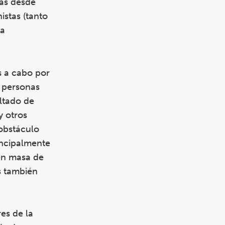
cas desde
istas (tanto
ia
s a cabo por
 personas
ltado de
y otros
 obstáculo
incipalmente
 en masa de
s también
es de la