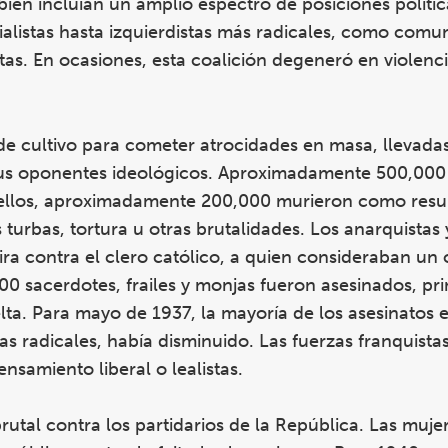
mbién incluían un amplio espectro de posiciones políti
alistas hasta izquierdistas más radicales, como comun
stas. En ocasiones, esta coalición degeneró en violenc
de cultivo para cometer atrocidades en masa, llevada
 sus oponentes ideológicos. Aproximadamente 500,000
De ellos, aproximadamente 200,000 murieron como resu
s turbas, tortura u otras brutalidades. Los anarquistas 
ira contra el clero católico, a quien consideraban un
000 sacerdotes, frailes y monjas fueron asesinados, pr
lta. Para mayo de 1937, la mayoría de los asesinatos
as radicales, había disminuido. Las fuerzas franquista
nsamiento liberal o lealistas.
rutal contra los partidarios de la República. Las mujer