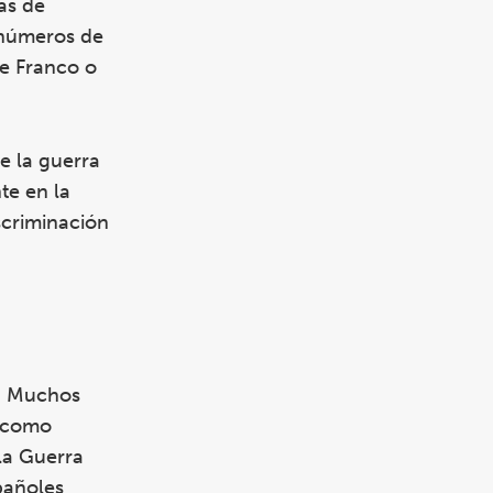
ás de
 números de
de Franco o
e la guerra
te en la
scriminación
s. Muchos
, como
la Guerra
pañoles