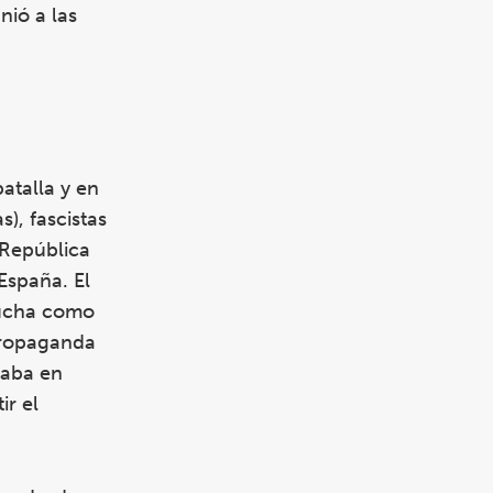
nió a las
atalla y en
s), fascistas
 República
España. El
 lucha como
propaganda
laba en
ir el