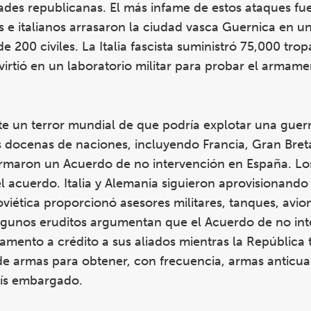
des republicanas. El más infame de estos ataques fue
 e italianos arrasaron la ciudad vasca Guernica en u
 200 civiles. La Italia fascista suministró 75,000 tr
virtió en un laboratorio militar para probar el armam
te un terror mundial de que podría explotar una guer
docenas de naciones, incluyendo Francia, Gran Bretañ
 firmaron un Acuerdo de no intervención en España. Lo
el acuerdo. Italia y Alemania siguieron aprovisionando 
viética proporcionó asesores militares, tanques, avio
Algunos eruditos argumentan que el Acuerdo de no in
mento a crédito a sus aliados mientras la República 
de armas para obtener, con frecuencia, armas anticua
aís embargado.