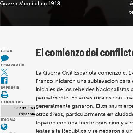
Guerra Mundial en 1918.
s
b
El comienzo del conflict
CITAR
COMPARTIR
La Guerra Civil Española comenzó el 17
Franco iniciaron una sublevación para
IMPRIMIR
iniciales de los rebeldes Nacionalistas 
parcialmente. En áreas rurales con una
ETIQUETAS
generalmente ganaron. Ellos asumieron 
Guerra Civil
otras áreas, particularmente en ciudades
Espanola
IDIOMA
toparon con una fuerte oposición y a 
leales a la República y se negaron a un