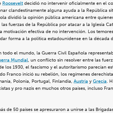
de
Roosevelt
decidió no intervenir oficialmente en el co
onar clandestinamente alguna ayuda a la República si
ola dividió la opinión pública americana entre quien
as fuerzas de la República por atacar a la Iglesia Cató
a motivación efectiva de no intervención. Los temore
 dar forma a la política estadounidense en la década 
en todo el mundo, la Guerra Civil Española representa
erra Mundial
, un conflicto sin resolver entre las fuer
 los 1930, el fascismo y el autoritarismo parecían es
Franco inició su rebelión, los regímenes derechistas
ania, Polonia, Portugal, Finlandia,
Austria
y
Grecia
. 
cistas y pro nazis en muchos otros países, incluso Fra
ás de 50 países se apresuraron a unirse a las Brigada