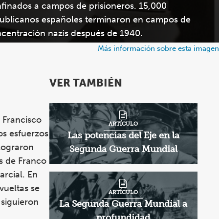
finados a campos de prisioneros. 15,000
ublicanos españoles terminaron en campos de
centración nazis después de 1940.
Más información sobre esta imagen
VER TAMBIÉN
 Francisco
ARTÍCULO
os esfuerzos
Las potencias del Eje en la
 lograron
Segunda Guerra Mundial
os de Franco
arcial. En
evueltas se
ARTÍCULO
 siguieron
La Segunda Guerra Mundial a
profundidad