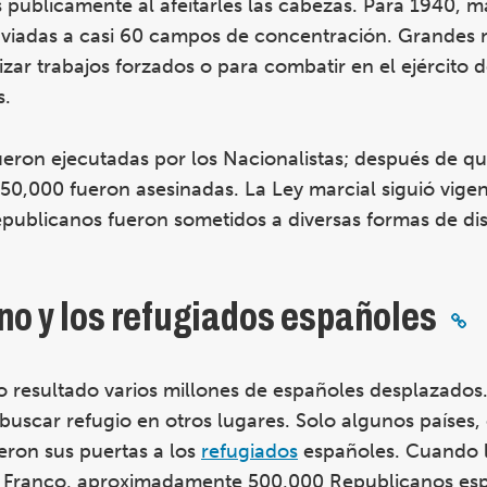
 públicamente al afeitarles las cabezas. Para 1940, m
nviadas a casi 60 campos de concentración. Grandes
izar trabajos forzados o para combatir en el ejército 
s.
eron ejecutadas por los Nacionalistas; después de qu
50,000 fueron asesinadas. La Ley marcial siguió vigen
epublicanos fueron sometidos a diversas formas de di
no y los refugiados españoles
o resultado varios millones de españoles desplazado
 buscar refugio en otros lugares. Solo algunos países
eron sus puertas a los
refugiados
españoles. Cuando 
 de Franco, aproximadamente 500,000 Republicanos es