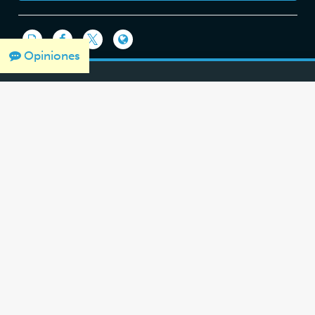
Opiniones
THANK YOU FOR SUPPORTING OUR
WORK
We would like to thank Crown Family Philanthropies, Abe and Ida
Cooper Foundation, the Claims Conference, EVZ, and BMF for
supporting the ongoing work to create content and resources
for the Holocaust Encyclopedia.
View the list of donor
acknowledgement
.