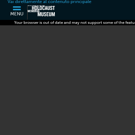
Vai direttamente al contenuto principale
MENU
Your browser is out of date and may not support some of the featu