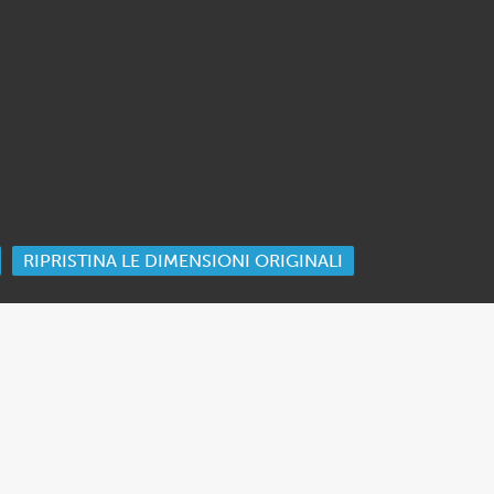
RIPRISTINA LE DIMENSIONI ORIGINALI
ORK
 Ida Cooper Foundation, the Claims Conference, EVZ, and BMF for sup
edgement
.