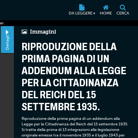
DA LEGGERE
HOME
CERCA
▾
er.
Immagini
Dettagli
RIPRODUZIONE DELLA
PRIMA PAGINA DI UN
ADDENDUM ALLA LEGGE
PER LA CITTADINANZA
DEL REICH DEL 15
SETTEMBRE 1935.
Riproduzione della prima pagina di un addendum alla
Legge per la Cittadinanza del Reich del 15 settembre 1935.
Si tratta della prima di 13 integrazioni alla legislazione
originale emesse tra il novembre 1935 e il luglio 1943 per