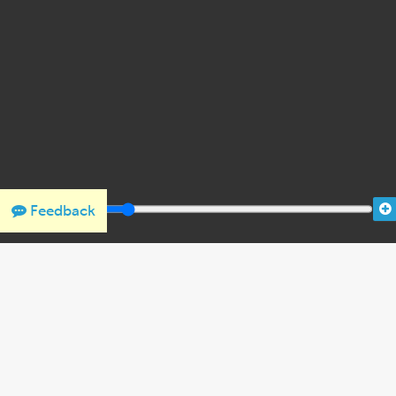
Feedback
THANK YOU FOR SUPPORTING OUR W
We would like to thank Crown Family Philanthropies, Abe and
the Holocaust Encyclopedia.
View the list of donor acknowl