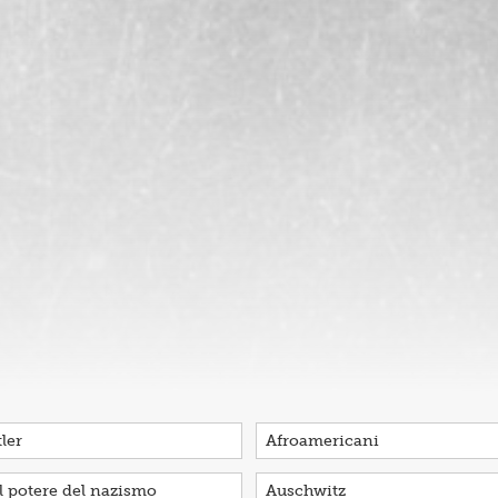
ler
Afroamericani
l potere del nazismo
Auschwitz