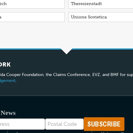
ich
Theresienstadt
a
Unione Sovietica
ORK
 Ida Cooper Foundation, the Claims Conference, EVZ, and BMF for sup
edgement
.
t News
Postal
Code