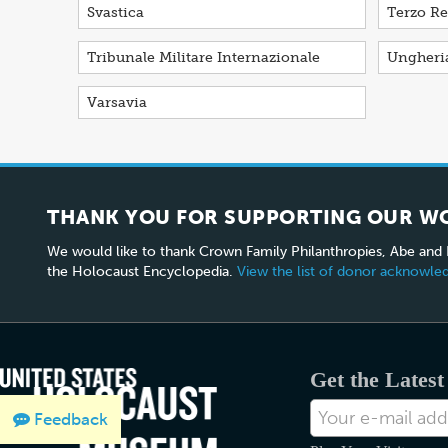
Svastica
Terzo Re
Tribunale Militare Internazionale
Ungheri
Varsavia
THANK YOU FOR SUPPORTING OUR W
We would like to thank Crown Family Philanthropies, Abe and
the Holocaust Encyclopedia.
View the list of donor acknowl
Get the Lates
Indirizzo
Feedback
email