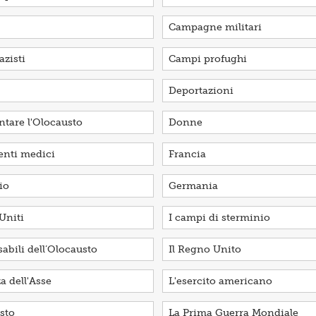
Campagne militari
zisti
Campi profughi
Deportazioni
tare l'Olocausto
Donne
enti medici
Francia
io
Germania
 Uniti
I campi di sterminio
sabili dell’Olocausto
Il Regno Unito
a dell'Asse
L'esercito americano
sto
La Prima Guerra Mondiale