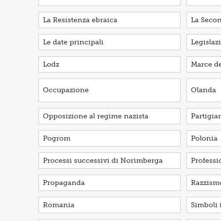
La Resistenza ebraica
La Seco
Le date principali
Legislaz
Lodz
Marce de
Occupazione
Olanda
Opposizione al regime nazista
Partigia
Pogrom
Polonia
Processi successivi di Norimberga
Profess
Propaganda
Razzism
Romania
Simboli i