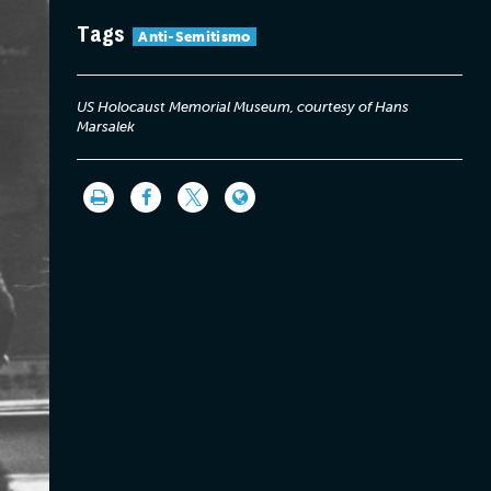
Tags
Anti-Semitismo
US Holocaust Memorial Museum, courtesy of Hans
Marsalek