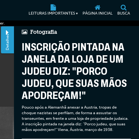
LEITURAS IMPORTANTES
PÁGINA INICIAL
BUSCA
▾
er.
Fotografia
Detalhes
INSCRIÇÃO PINTADA NA
JANELA DA LOJA DE UM
JUDEU DIZ: "PORCO
JUDEU, QUE SUAS MÃOS
APODREÇAM!"
Pouco após a Alemanhã anexar a Austria, tropas de
choque nazistas se perfilam, de forma a assustar os
transeuntes, em frente a uma loja de propriedade judaica.
A inscrição pintada na janela diz: "Porco judeu, que suas
mãos apodreçam!" Viena, Áustria, março de 1938.