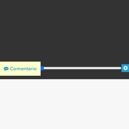
Comentário
THANK YOU FOR SUPPORTING OUR W
We would like to thank Crown Family Philanthropies, Abe and
the Holocaust Encyclopedia.
View the list of donor acknowl