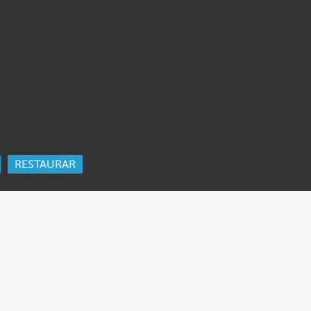
RESTAURAR
ORK
 Ida Cooper Foundation, the Claims Conference, EVZ, and BMF for sup
edgement
.