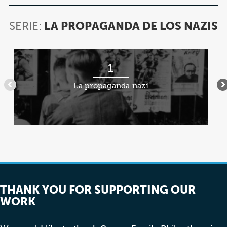
SERIE:
LA PROPAGANDA DE LOS NAZIS
S
L
P
Artículo
D
1
1
L
de
N
La propaganda nazi
•••
•
8
THANK YOU FOR SUPPORTING OUR
WORK