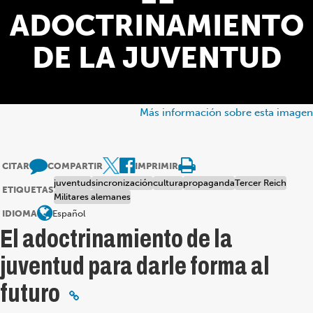
ADOCTRINAMIENTO
DE LA JUVENTUD
Más información sobre esta imagen
CITAR
COMPARTIR
IMPRIMIR
juventud
sincronización
cultura
propaganda
Tercer Reich
ETIQUETAS
Militares alemanes
IDIOMA
Español
El adoctrinamiento de la
juventud para darle forma al
futuro