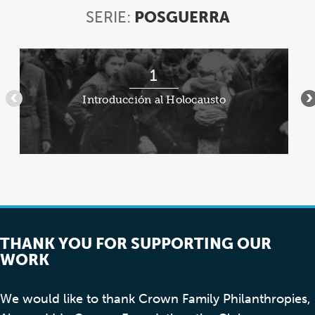
SERIE:
POSGUERRA
SERIE:
POSGUERR
Artículo
1
1
de
Introducción al Holocausto
•••
•
7
THANK YOU FOR SUPPORTING OUR
WORK
We would like to thank Crown Family Philanthropies,