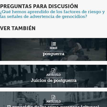
PREGUNTAS PARA DISCUSIÓN
¿Qué hemos aprendido de los factores de riesgo y
Items
las señales de advertencia de genocidios?
1
through
VER TAMBIÉN
1
of
2
SERIE
posguerra
ARTÍCULO
Juicios de postguerra
ARTÍCULO