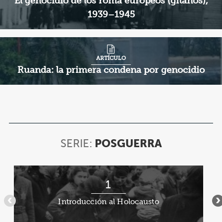
El genocidio de los roma europeos (gitanos),
1939–1945
ARTÍCULO
Ruanda: la primera condena por genocidio
SERIE:
POSGUERRA
SERIE:
POSGUERR
Artículo
1
1
de
Introducción al Holocausto
•••
•
7