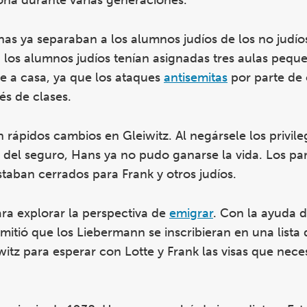
ona durante varias generaciones.
nas ya separaban a los alumnos judíos de los no judí
 los alumnos judíos tenían asignadas tres aulas peque
e a casa, ya que los ataques
antisemitas
por parte de 
és de clases.
rápidos cambios en Gleiwitz. Al negársele los privile
s del seguro, Hans ya no pudo ganarse la vida. Los pa
 estaban cerrados para Frank y otros judíos.
ra explorar la perspectiva de
emigrar
. Con la ayuda 
itió que los Liebermann se inscribieran en una lista
witz para esperar con Lotte y Frank las visas que nece