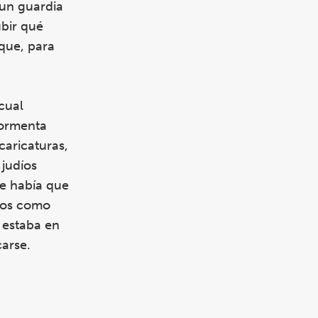
 un guardia
ubir qué
que, para
cual
tormenta
caricaturas,
 judíos
e había que
unos como
n estaba en
arse.