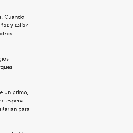
os. Cuando
ñas y salían
otros
gios
rques
de un primo,
 de espera
sitarían para