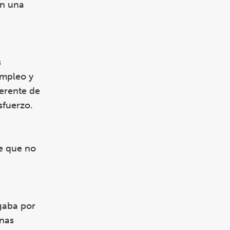
en una
s
empleo y
erente de
sfuerzo.
te que no
agaba por
unas