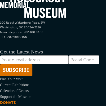
100 Raoul Wallenberg Place, SW
Washington, DC 20024-2126
Main telephone: 202.488.0400
TTY: 202.488.0406
Get the Latest News
Endereço-
Postal
eletrônico
Code
Plan Your Visit
Current Exhibitions
Calendar of Events
Support the Museum
DONATE