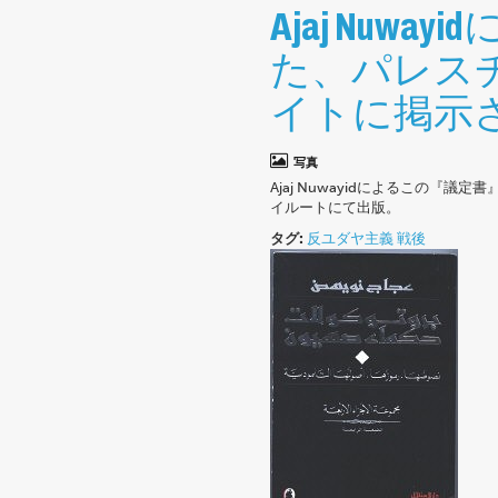
Ajaj Nu
た、パレス
イトに掲示
写真
Ajaj Nuwayidによるこの
イルートにて出版。
タグ:
反ユダヤ主義
戦後