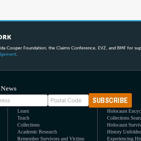
ORK
 Ida Cooper Foundation, the Claims Conference, EVZ, and BMF for sup
edgement
.
t News
Postal
Code
Learn
Holocaust Encyc
Teach
Collections Sear
Collections
Holocaust Surviv
Academic Research
History Unfolde
Remember Survivors and Victims
Experiencing His