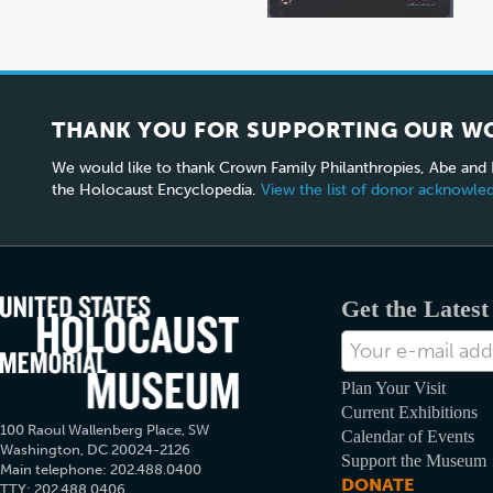
THANK YOU FOR SUPPORTING OUR W
We would like to thank Crown Family Philanthropies, Abe and
the Holocaust Encyclopedia.
View the list of donor acknowl
Get the Lates
メ
ー
ル
Plan Your Visit
Current Exhibitions
100 Raoul Wallenberg Place, SW
Calendar of Events
Washington, DC 20024-2126
Support the Museum
Main telephone: 202.488.0400
DONATE
TTY: 202.488.0406