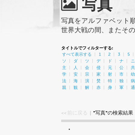
写真
写真をアルファベット
世界大戦の間、またそ
タイトルでフィルターする:
すべて表示する
1
2
3
5
ソ
ダ
ツ
デ
ド
ナ
ニ
主
人
会
侵
元
公
共
学
安
宗
家
射
市
幼
法
海
演
焚
特
独
病
親
観
解
赤
身
軍
通
<< 前に戻る
|
"写真"の検索結果 S