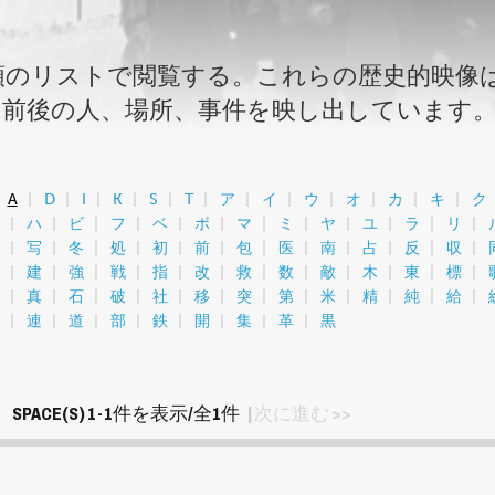
順のリストで閲覧する。これらの歴史的映像
の前後の人、場所、事件を映し出しています
A
D
I
K
S
T
ア
イ
ウ
オ
カ
キ
ク
ハ
ビ
フ
ベ
ボ
マ
ミ
ヤ
ユ
ラ
リ
写
冬
処
初
前
包
医
南
占
反
収
建
強
戦
指
改
救
数
敵
木
東
標
真
石
破
社
移
突
第
米
精
純
給
連
道
部
鉄
開
集
革
黒
PACE(S) 1-1件を表示/全1件
|
次に進む >>