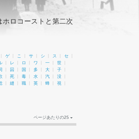
はホロコーストと第二次
。
ゲ
こ
サ
シ
ス
セ
ル
レ
ロ
ワ
一
世
同
囚
国
多
大
子
歌
死
毒
水
汽
没
総
縫
職
英
蜂
視
ページあたりの25