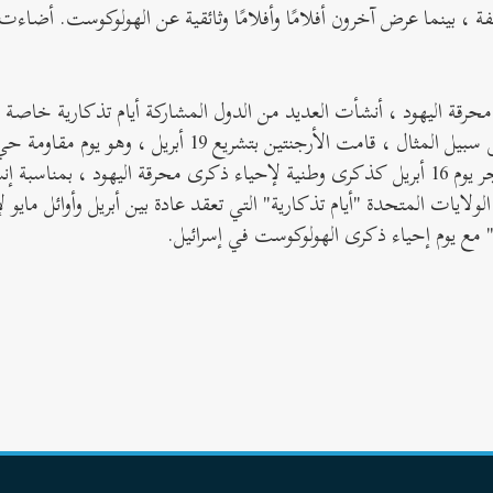
، بينما عرض آخرون أفلامًا وأفلامًا وثائقية عن الهولوكوست. أضاء
محرقة اليهود ، أنشأت العديد من الدول المشاركة أيام تذكارية خاصة به
في كثير من الأحيان بأحداث من الهولوكوست. على سبيل المثال ، قامت الأرجنتين بتشريع 
بمناسبة إنشاء
197 ، أنشأ كونغرس الولايات المتحدة "أيام تذكارية" التي تعقد عادة بين أبريل وأوائل ما
ة" مع يوم إحياء ذكرى الهولوكوست في إسرائيل.