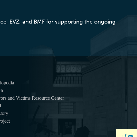
nce, EVZ, and BMF for supporting the ongoing
lopedia
ch
ors and Victims Resource Center
d
tory
oject