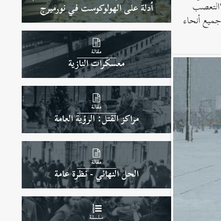
"التعصب
أدلة على الهولوكوست في نورمبرج
جميع أنحاء
مقالة
معسكرات النازية
مقالة
مراكز القتل: الرؤية العامة
مقالة
الحل النهائي - نظرة عامة
سلسلة