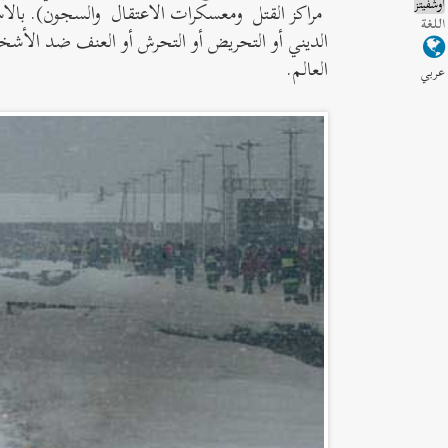
أوشفيتز
مراكز القتل ومعسكرات الاعتقال والسجون). بالاست
اللغة
الديني أو التحريض أو التحرش أو العنف ضد الأشخ
العالم.
عربي