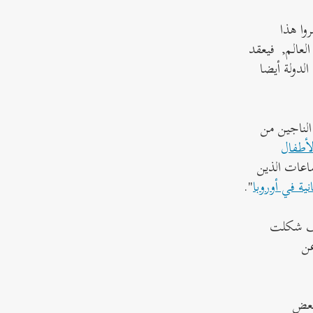
ة نيويورك. ما يقرب من 2200 شخص حضروا هذا
لعالم, فيعقد
لدولة أيضا
 الناجين من
لأطفال
على الأفراد والجماعات الذين
نية في أوروبا
".
ي كيف شكلت
ن عن
 بعض