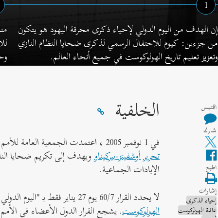
1
إن الهدف من اليوم الدولي لإحياء ذكرى محرقة اليهود هو يتكون
من جزءين: كيوم للاحتفال الرسمي لذكرى ضحايا النظام النازي
للا
وتعزيز تعليم تاريخ الهولوكوست في جميع أنحاء العالم.
وحق
الخلفية
اقتبس
شارك
في 1 نوفمبر 2005 ، اعتمدت الجمعية العامة للأمم المتحدة القرار 60/7 لتسمية يوم 27 يناير كذكرى للمحرقة اليهودية. يشير التاريخ إلى
تحرير
أوشفيتز-بيركيناو
ويهدف إلى تكريم ضحايا النازية
الإبادات الجماعية.
اطبع
إشارات
لا يحدد القرار 60/7 يوم 27 يناير فقط بـ "اليوم الدولي لإحياء ذكرى ضحايا محرقة اليهود" ، كما أنه يرفض أي شكل من أشكال
إحياء الذكرى
الهولوكوست
. يشجع القرار الدول الأعضاء في الأمم
عاقبة الهولوكوست