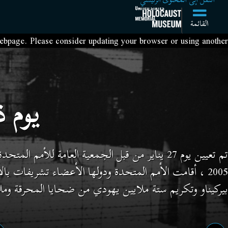
القائمة
webpage. Please consider updating your browser or using another.
يوم 
تم تعيين يوم 27 يناير من قبل الجمعية العامة للأم
2005 ، أقامت الأمم المتحدة ودولها الأعضاء تشريفات با
بيركيناو وتكريم ستة ملايين يهودي من ضحايا المحرقة وملا