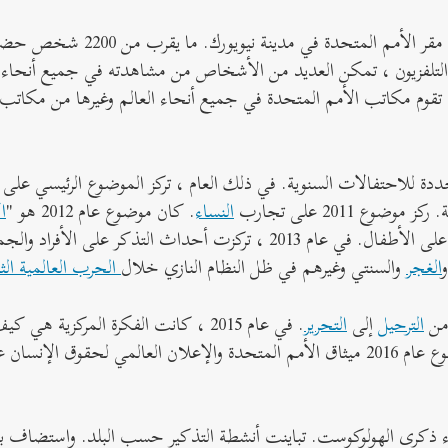
أقيمت مراسم الاحتفال الأولى في 27 يناير 2006 في مقر الأمم المتحدة في مدين
التلفزيون ، تمكن العديد من الأشخاص من مشاهدته في جميع أنحاء ا
تقوم مكاتب الأمم المتحدة في جميع أنحاء العالم وغيرها من مكاتب ا
ضيع محددة للاحتفالات السنوية. في ذلك العام ، تركز الموضوع الرئيسي على
ع 2011 على تجارب
النساء
. كان موضوع عام 2012 هو "
ا
والمحرقة" وسلطوا الضوء على آثار العنف الجماعي على الأطفال. في عام 2013 ، تركزت أحداث التذكر 
الغجر
والسنتي وغيرهم في ظل النظام النازي خلال
الحرب العالمية الثا
الترحيل
إلى
التحرير
. في عام 2015 ، كانت الفكرة المركزية ه
تجارب المحرقة تأسيس الأمم المتحدة. بحث موضوع عام 2016 ميثاق الأمم المتحدة والإعلان العالمي لحقوق الإنسا
 في احتفالات إحياء ذكرى الهولوكوست. تباينت أنشطة التذكير حسب البلد. واستضاف