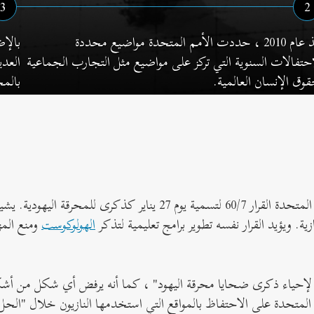
3
2
منذ عام 2010 ، حددت الأمم المتحدة مواضيع محددة
بالإض
حتفالات السنوية التي تركز على مواضيع مثل التجارب الجماعية
العدي
وق الإنسان العالمية.
بالمح
. ويؤيد القرار نفسه تطوير برامج تعليمية لتذكر
الهولوكوست
ومنع المز
 المتحدة على الاحتفاظ بالمواقع التي استخدمها النازيون خلال "الحل 