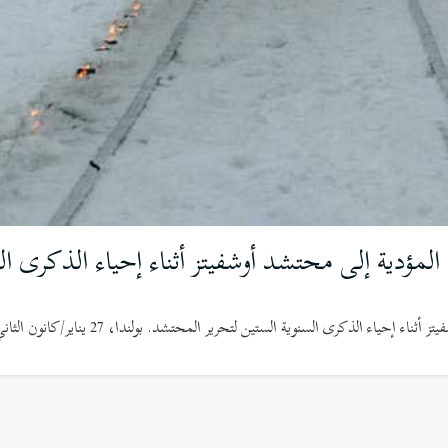
مؤدية إلى محتشد أوشفيتز أثناء إحياء الذكرى ال
 الذكرى السنوية الستين لتحرير المحتشد. بولندا، 27 يناير/كانون الثاني 2005