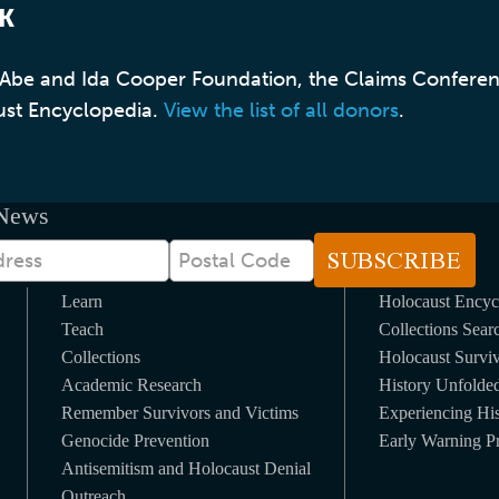
K
, Abe and Ida Cooper Foundation, the Claims Confere
ust Encyclopedia.
View the list of all donors
.
 News
Postal
Code
Learn
Holocaust Encyc
Teach
Collections Sear
Collections
Holocaust Surviv
Academic Research
History Unfolde
Remember Survivors and Victims
Experiencing His
Genocide Prevention
Early Warning Pr
Antisemitism and Holocaust Denial
Outreach