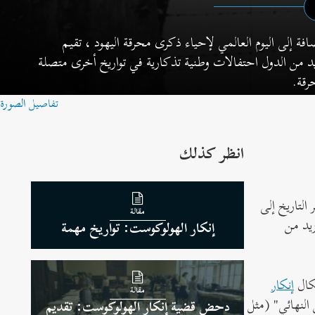
افة إلى اليوم العالمي لإحياء ذكرى محرقة اليهود ، تقيم
د من الدول احتفالات وطنية تذكارية في تواريخ أخرى متصلة
رقة.
تفاصيل الصورة
انظر كذلك
مقالة
يد من
إنكار الهولوكوست: تواريخ مهمة
إنكار
مقالة
النهائي" (مثل
دحض قضية إنكار الهولوكوست: تقديم