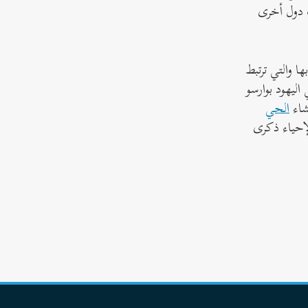
ت دول أخرى
ا والتي ترتبط
19 أبريل ، وهو يوم مقاومة حي اليهود بوارسو
الحي
يو لإحياء ذكرى