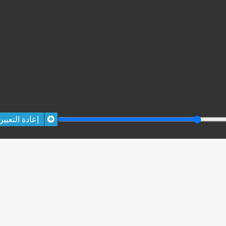
إعادة التعيين
ORK
 Ida Cooper Foundation, the Claims Conference, EVZ, and BMF for sup
edgement
.