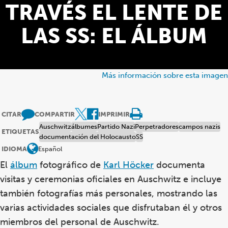
TRAVÉS EL LENTE DE
LAS SS: EL ÁLBUM
Más información sobre esta imagen
CITAR
COMPARTIR
IMPRIMIR
Auschwitz
álbumes
Partido Nazi
Perpetradores
campos nazis
ETIQUETAS
documentación del Holocausto
SS
IDIOMA
Español
El
álbum
fotográfico de
Karl Höcker
documenta
visitas y ceremonias oficiales en Auschwitz e incluye
también fotografías más personales, mostrando las
varias actividades sociales que disfrutaban él y otros
miembros del personal de Auschwitz.