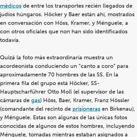
médicos
de entre los transportes recién llegados de
judíos húngaros. Höcker y Baer están ahí, mostrados
en conversación con Höss, Kramer, y Ménguele, a
con otros oficiales que non han sido identificados
todavía.
Quizá la foto más extraordinaria muestra un
acordeonista conduciendo un “canto a coro” para
aproximadamente 70 hombres de las SS. En la
primera fila del grupo está Höcker, SS-
Hauptscharführer Otto Moll (el supervisor de las
cámaras de
gas
) Höss, Baer, Kramer, Franz Hössler
(comandante del recinto de
prisioneras
en Birkenau),
y Ménguele. Estas son algunas de las únicas fotos
conocidas de algunos de estos hombres, incluyendo
Ménguele, tomadas mientras estaban asignados a