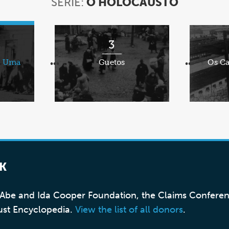
SÉRIE:
O HOLOCAUSTO
SÉRIE:
O
HOLOCA
3
": Uma
Guetos
Os C
•••
•••
K
, Abe and Ida Cooper Foundation, the Claims Confere
ust Encyclopedia.
View the list of all donors
.