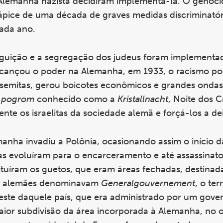
 Alemanha nazista decidiram implementa-la. O genocí
 ápice de uma década de graves medidas discriminatór
cada ano.
rseguição e a segregação dos judeus foram implementa
alcançou o poder na Alemanha, em 1933, o racismo po
i-semitas, gerou boicotes econômicos e grandes onda
o
pogrom
conhecido como a
Kristallnacht
, Noite dos C
ente os israelitas da sociedade alemã e forçá-los a dei
anha invadiu a Polônia, ocasionando assim o início 
tas evoluíram para o encarceramento e até assassinat
tituíram os guetos, que eram áreas fechadas, destinada
 os alemães denominavam
Generalgouvernement
, o ter
este daquele país, que era administrado por um gover
or subdivisão da área incorporada à Alemanha, no o