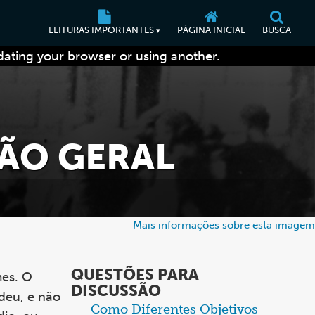
LEITURAS IMPORTANTES
PÁGINA INICIAL
BUSCA
▾
dating your browser or using another.
SÃO GERAL
Mais informações sobre esta imagem
QUESTÕES PARA
mes. O
DISCUSSÃO
udeu, e não
Ítem
Como Diferentes Objetivos
Como o