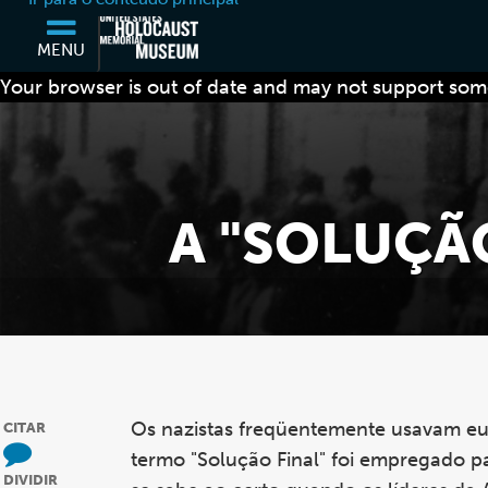
MENU
Your browser is out of date and may not support some
A "SOLUÇÃO
Os nazistas freqüentemente usavam euf
CITAR
termo "Solução Final" foi empregado pa
DIVIDIR