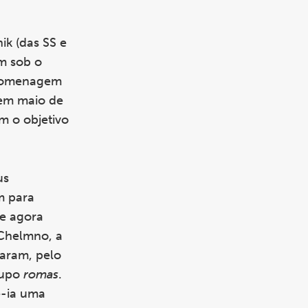
k (das SS e
am sob o
 homenagem
em maio de
m o objetivo
us
m para
ue agora
 Chelmno, a
taram, pelo
rupo
romas
.
e-ia uma