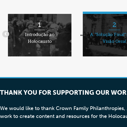
Ítens
1
1
2
até
Introdução ao
A "Solução Final
•••
•••
5
Holocausto
Visão Geral
de
9
THANK YOU FOR SUPPORTING OUR WOR
We would like to thank Crown Family Philanthropies
work to create content and resources for the Holoca