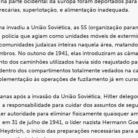
 na parte ocidental da Europa foram deportados para
recárias, superlotação, e alimentação inadequada.
invadiu a União Soviética, as SS (organização parami
a polícia que agiam como unidades móveis de extermí
 comunidades judaicas inteiras naquela área, matando
mbros. No outono de 1941, elas introduziram as câma
o dos caminhões utilizados havia sido reajustado par
dentro dos compartimentos totalmente vedados na ca
plementação às operações de fuzilamento já em curs
anas após a invasão da União Soviética, Hitler delego
a responsabilidade para cuidar dos assuntos de seg
er autoridade para eliminar fisicamente quaisquer a
em 31 de julho de 1941, o líder nazista Hermann Go
Heydrich, o início das preparações necessárias para 