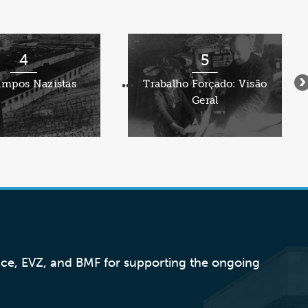
USTO
4
5
ampos Nazistas
Trabalho Forçado: Visão
•••
•
Geral
nce, EVZ, and BMF for supporting the ongoing