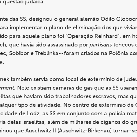
 questão judaica".
e das SS, designou o general alemão Odilo Globocni
) para implementar o plano de eliminação dos que vivi
ido para aquele plano foi "Operação Reinhard", em
h, que havia sido assassinado por
partisans
tchecos 
ec, Sobibor e Treblinka--foram criados na Polônia co
a.
ek também servia como local de extermínio de jude
ement
. Nele existiam câmaras de gás que as SS usara
elitas que haviam sido trabalhadores escravos, mas q
alquer tipo de atividade. No centro de extermínio de
 cidade de Lodz, as SS em conjunto com a polícia ma
a delas israelitas, além de milhares de ciganos do g
nou que Auschwitz II (Auschwitz-Birkenau) tornar-s