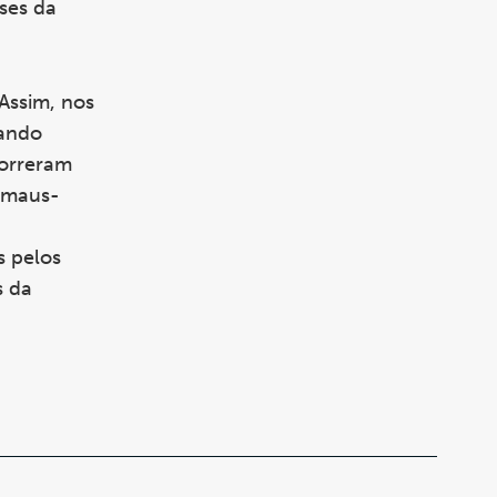
íses da
Assim, nos
zando
morreram
, maus-
s pelos
s da