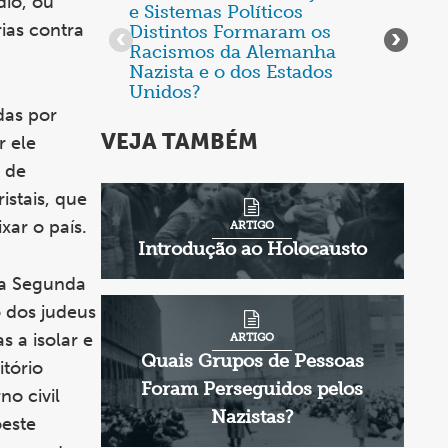
dio, ou
e Sistemas Políticos
colab
de
ias contra
Distintos Formaram os
imple
1
Racismos da Alemanha
Holoc
Nazista e o dos Estados
a
Unidos?
2
das por
VEJA TAMBÉM
r ele
s de
ristais, que
xar o país.
ARTIGO
Introdução ao Holocausto
da Segunda
o dos judeus
s a isolar e
ARTIGO
Quais Grupos de Pessoas
ritório
Foram Perseguidos pelos
no civil
Nazistas?
este