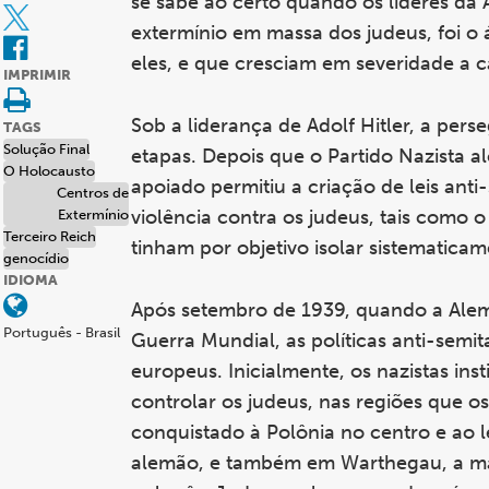
se sabe ao certo quando os líderes da
extermínio em massa dos judeus, foi o
eles, e que cresciam em severidade a 
IMPRIMIR
Sob a liderança de Adolf Hitler, a pe
TAGS
Solução Final
etapas. Depois que o Partido Nazista 
O Holocausto
apoiado permitiu a criação de leis ant
Centros de
violência contra os judeus, tais como 
Extermínio
Terceiro Reich
tinham por objetivo isolar sistematicam
genocídio
IDIOMA
Após setembro de 1939, quando a Alem
Português - Brasil
Guerra Mundial, as políticas anti-semi
europeus. Inicialmente, os nazistas ins
controlar os judeus, nas regiões que
conquistado à Polônia no centro e ao l
alemão, e também em Warthegau, a mai