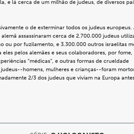
la, e lá cerca de um milhão de judeus, de diversos pa
usivamente o de exterminar todos os judeus europeus. 
a alemã assassinaram cerca de 2.700.000 judeus utili
o ou por fuzilamento, e 3.300.000 outros israelitas 
a eles pelos alemães e seus colaboradores, por fome
xperiências “médicas”, e outras formas de crueldade
 de judeus--homens, mulheres e crianças--foram morto
madamente 2/3 dos judeus que viviam na Europa ante