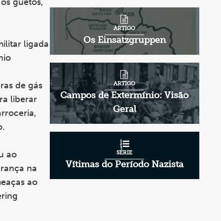
 os guetos,
ARTIGO
Os Einsatzgruppen
litar ligada
nio
ras de gás
ARTIGO
Campos de Extermínio: Visão
a liberar
Geral
rroceria,
o.
u ao
SÉRIE
Vítimas do Período Nazista
urança na
meaças ao
ering
a