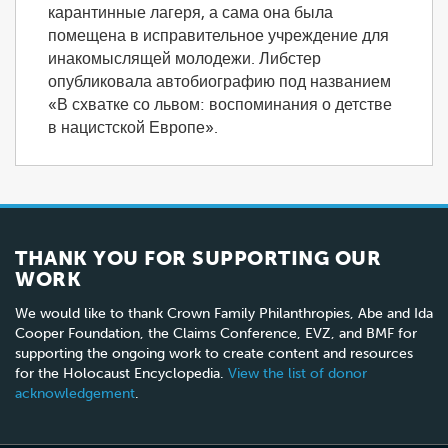
карантинные лагеря, а сама она была
помещена в исправительное учреждение для
инакомыслящей молодежи. Либстер
опубликовала автобиографию под названием
«В схватке со львом: воспоминания о детстве
в нацистской Европе».
THANK YOU FOR SUPPORTING OUR
WORK
We would like to thank Crown Family Philanthropies, Abe and Ida
Cooper Foundation, the Claims Conference, EVZ, and BMF for
supporting the ongoing work to create content and resources
for the Holocaust Encyclopedia.
View the list of donor
acknowledgement
.