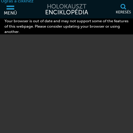
Ugrás a cikkhez
KERESÉS
MENÜ
Your browser is out of date and may not support some of the features
of this webpage. Please consider updating your browser or using
another.