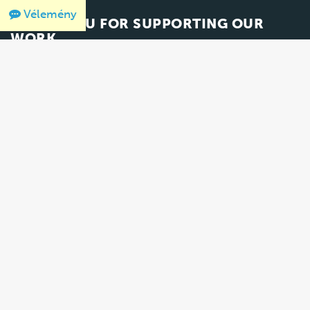
Vélemény
THANK YOU FOR SUPPORTING OUR
WORK
We would like to thank Crown Family Philanthropies, Abe and Ida
Cooper Foundation, the Claims Conference, EVZ, and BMF for
supporting the ongoing work to create content and resources
for the Holocaust Encyclopedia.
View the list of donor
acknowledgement
.
100 Raoul Wallenberg Place, SW
Washington, DC 20024-2126