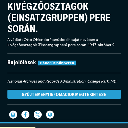
KIVÉGZŐOSZTAGOK
(EINSATZGRUPPEN) PERE
SORÁN.
A vádlott Otto Ohlendorf tanúskodik saját nevében a
kivégzőosztagok (Einsatzgruppen) pere során. 1947. október 9.
Bejelölések
Háborús bűnperek
National Archives and Records Administration, College Park, MD
GYŰJTEMÉNYI INFOMÁCIÓK MEGTEKINTÉSE