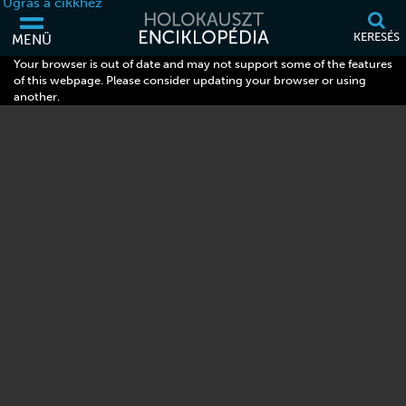
Ugrás a cikkhez
KERESÉS
MENÜ
Your browser is out of date and may not support some of the features
of this webpage. Please consider updating your browser or using
another.