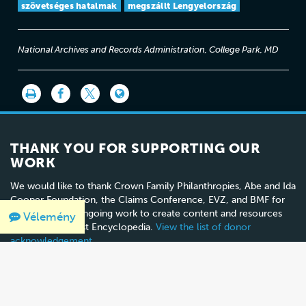
szövetséges hatalmak
megszállt Lengyelország
National Archives and Records Administration, College Park, MD
THANK YOU FOR SUPPORTING OUR
WORK
We would like to thank Crown Family Philanthropies, Abe and Ida
Cooper Foundation, the Claims Conference, EVZ, and BMF for
supporting the ongoing work to create content and resources
Vélemény
for the Holocaust Encyclopedia.
View the list of donor
acknowledgement
.