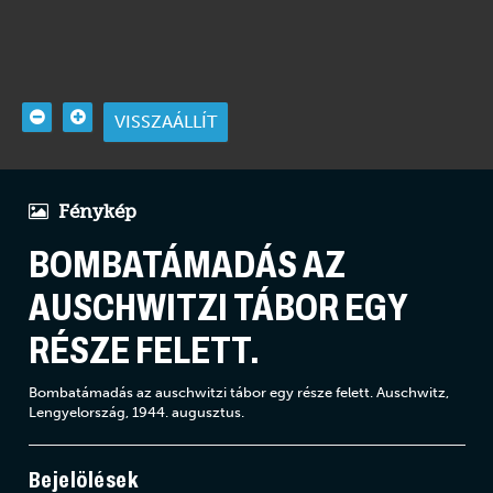
VISSZAÁLLÍT
Fénykép
BOMBATÁMADÁS AZ
AUSCHWITZI TÁBOR EGY
RÉSZE FELETT.
Bombatámadás az auschwitzi tábor egy része felett. Auschwitz,
Lengyelország, 1944. augusztus.
Bejelölések