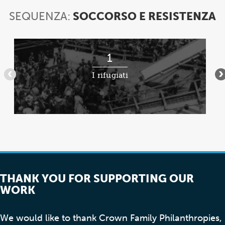
SEQUENZA:
SOCCORSO E RESISTENZA
S
S
E
Voce
R
1
1
di
I rifugiati
•••
•
3
THANK YOU FOR SUPPORTING OUR
WORK
We would like to thank Crown Family Philanthropies,