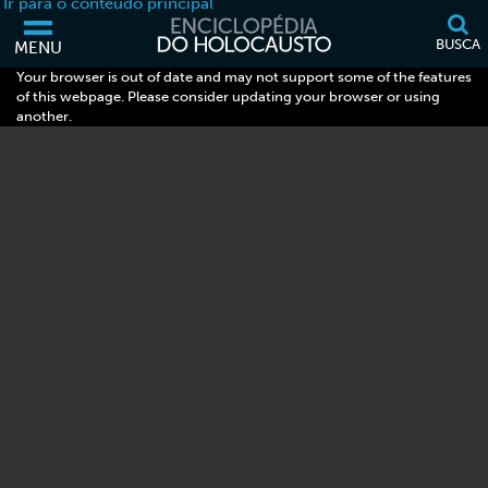
Ir para o conteúdo principal
BUSCA
MENU
Your browser is out of date and may not support some of the features
of this webpage. Please consider updating your browser or using
another.