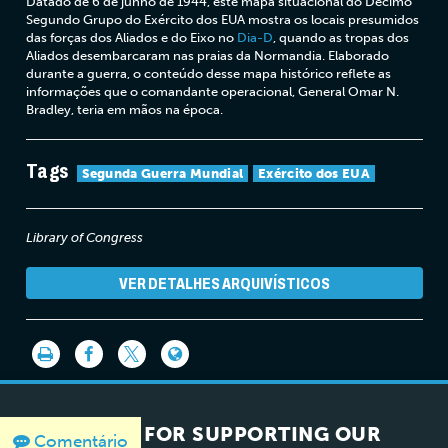
Datado de 6 de junho de 1944, este mapa situacional do Décimo
Segundo Grupo do Exército dos EUA mostra os locais presumidos
das forças dos Aliados e do Eixo no
Dia-D
, quando as tropas dos
Aliados desembarcaram nas praias da Normandia. Elaborado
durante a guerra, o conteúdo desse mapa histórico reflete as
informações que o comandante operacional, General Omar N.
Bradley, teria em mãos na época.
Tags
Segunda Guerra Mundial
Exército dos EUA
Library of Congress
VER DETALHES ARQUIVÍSTICOS
THANK YOU FOR SUPPORTING OUR
Comentário