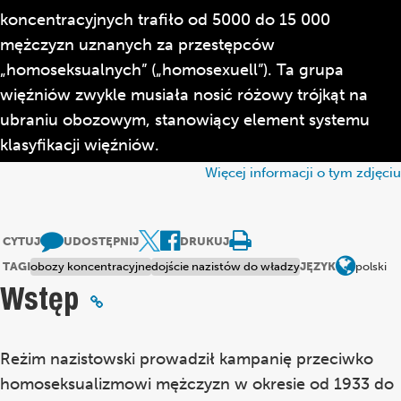
koncentracyjnych trafiło od 5000 do 15 000
mężczyzn uznanych za przestępców
„homoseksualnych” („homosexuell”). Ta grupa
więźniów zwykle musiała nosić różowy trójkąt na
ubraniu obozowym, stanowiący element systemu
klasyfikacji więźniów.
Więcej informacji o tym zdjęciu
CYTUJ
UDOSTĘPNIJ
DRUKUJ
TAGI
obozy koncentracyjne
dojście nazistów do władzy
JĘZYK
polski
Wstęp
Reżim nazistowski prowadził kampanię przeciwko
homoseksualizmowi mężczyzn w okresie od 1933 do