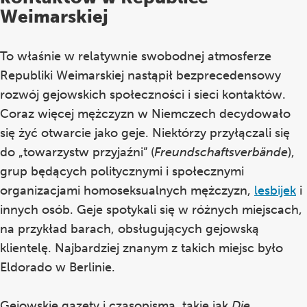
Weimarskiej
To właśnie w relatywnie swobodnej atmosferze
Republiki Weimarskiej nastąpił bezprecedensowy
rozwój gejowskich społeczności i sieci kontaktów.
Coraz więcej mężczyzn w Niemczech decydowało
się żyć otwarcie jako geje. Niektórzy przyłączali się
do „towarzystw przyjaźni” (
Freundschaftsverbände
),
grup będących politycznymi i społecznymi
organizacjami homoseksualnych mężczyzn,
lesbijek
i
innych osób. Geje spotykali się w różnych miejscach,
na przykład barach, obsługujących gejowską
klientelę. Najbardziej znanym z takich miejsc było
Eldorado w Berlinie.
Gejowskie gazety i czasopisma, takie jak
Die