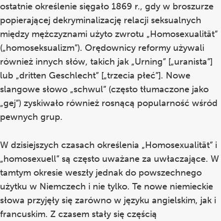
ostatnie określenie sięgało 1869 r., gdy w broszurze
popierającej dekryminalizację relacji seksualnych
między mężczyznami użyto zwrotu „Homosexualität”
(„homoseksualizm”). Orędownicy reformy używali
również innych słów, takich jak „Urning” [„uranista”]
lub „dritten Geschlecht” [„trzecia płeć”]. Nowe
slangowe słowo „schwul” (często tłumaczone jako
„gej”) zyskiwało również rosnącą popularność wśród
pewnych grup.
W dzisiejszych czasach określenia „Homosexualität” i
„homosexuell” są często uważane za uwłaczające. W
tamtym okresie weszły jednak do powszechnego
użytku w Niemczech i nie tylko. Te nowe niemieckie
słowa przyjęły się zarówno w języku angielskim, jak i
francuskim. Z czasem stały się częścią