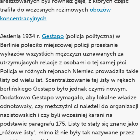
aresztowanych byli również geje, z których część
trafiła do wczesnych reżimowych
obozów
koncentracyjnych
.
Jesienią 1934 r.
Gestapo
(policja polityczna) w
Berlinie poleciło miejscowej policji przesłanie
wykazów wszystkich mężczyzn uznawanych za
utrzymujących relacje z osobami o tej samej płci.
Policja w różnych rejonach Niemiec prowadziła takie
listy od wielu lat. Scentralizowanie tej listy w rękach
berlińskiego Gestapo było jednak czymś nowym.
Dodatkowo Gestapo wymagało, aby lokalne władze
odnotowały, czy mężczyźni ci należeli do organizacji
nazistowskich i czy byli wcześniej karani na
podstawie paragrafu 175. Listy te stały się znane jako
„różowe listy”, mimo iż nie były tak nazywane przez