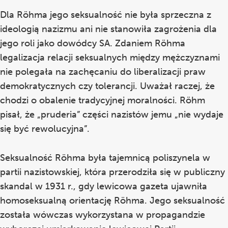
Dla Röhma jego seksualność nie była sprzeczna z
ideologią nazizmu ani nie stanowiła zagrożenia dla
jego roli jako dowódcy SA. Zdaniem Röhma
legalizacja relacji seksualnych między mężczyznami
nie polegała na zachęcaniu do liberalizacji praw
demokratycznych czy tolerancji. Uważał raczej, że
chodzi o obalenie tradycyjnej moralności. Röhm
pisał, że „pruderia” części nazistów jemu „nie wydaje
się być rewolucyjna”.
Seksualność Röhma była tajemnicą poliszynela w
partii nazistowskiej, która przerodziła się w publiczny
skandal w 1931 r., gdy lewicowa gazeta ujawniła
homoseksualną orientację Röhma. Jego seksualność
została wówczas wykorzystana w propagandzie