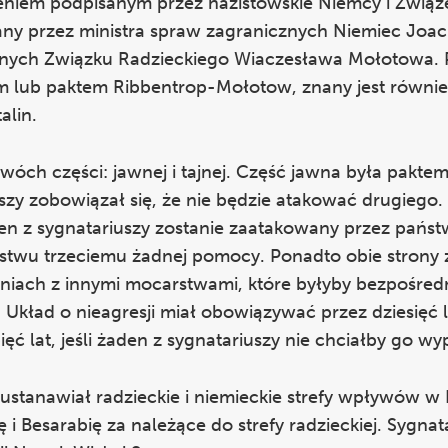
eniem podpisanym przez nazistowskie Niemcy i Związ
wany przez ministra spraw zagranicznych Niemiec Joa
cznych Związku Radzieckiego Wiaczesława Mołotowa. 
lub paktem Ribbentrop-Mołotow, znany jest również
alin.
dwóch części: jawnej i tajnej. Część jawna była pakte
uszy zobowiązał się, że nie będzie atakować drugiego
eden z sygnatariuszy zostanie zaatakowany przez państ
ństwu trzeciemu żadnej pomocy. Ponadto obie strony z
niach z innymi mocarstwami, które byłyby bezpośred
kład o nieagresji miał obowiązywać przez dziesięć la
ęć lat, jeśli żaden z sygnatariuszy nie chciałby go w
y ustanawiał radzieckie i niemieckie strefy wpływów w
i Besarabię za należące do strefy radzieckiej. Sygnat