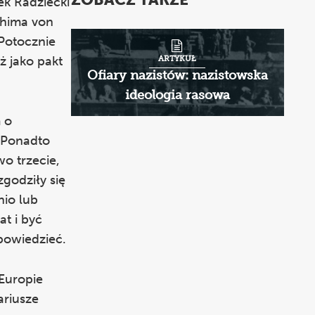
ZOBACZ TAKŻE
ek Radziecki
chima von
Potocznie
 jako pakt
ARTYKUŁ
Ofiary nazistów: nazistowska
ideologia rasowa
m o
. Ponadto
wo trzecie,
godziły się
nio lub
t i być
ypowiedzieć.
 Europie
ariusze