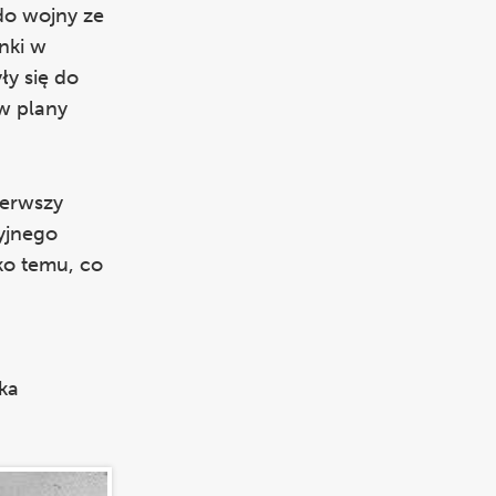
 do wojny ze
nki w
ły się do
w plany
ierwszy
yjnego
ko temu, co
ka