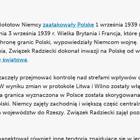
-Mołotow Niemcy
zaatakowały Polskę
1 września 1939 r
nia 3 września 1939 r. Wielka Brytania i Francja, które 
hronę granic Polski, wypowiedziały Niemcom wojnę.
ia, Związek Radziecki dokonał inwazji na Polskę od 
ę światową
.
 zaczęły przejmować kontrolę nad strefami wpływów 
. W wyniku zmian w protokole Litwa i Wilno zostały w
a granica wyznaczona w Polsce została skorygowana
ki. Niemcy zajęły zachodnią i większą część centralne
h województw do Rzeszy. Związek Radziecki zajął poz
nektował również inne terytoria znajdujące się w jeg