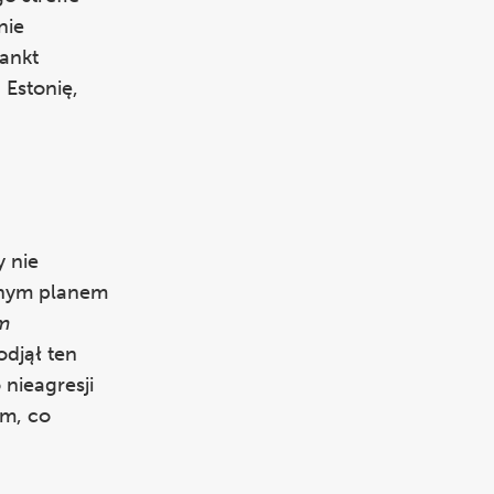
nie
Sankt
 Estonię,
 nie
żnym planem
m
odjął ten
nieagresji
im, co