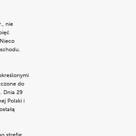
., nie
pięć
 Nieco
wschodu.
określonymi
łączone do
. Dnia 29
j Polski i
ostałą
o strefie