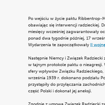
Po wejściu w życie paktu Ribbentrop
obawiając się interwencji radzieckiej. D
miesięcy wcześniej zagwarantowały oc
ponad dwa tygodnie później, 17 wrześn
Wydarzenia te zapoczątkowały
II wojn
Następnie Niemcy i Związek Radziecki
w tajnym protokole paktu o nieagresji
sfery wpływów Związku Radzieckiego, 
września 1939 r. dokonano podziału Pols
przystąpiły do przyłączania zachodnic
część Polski i dokonał jej aneksji.
Zgodnie z umową Związek Radziecki zaa