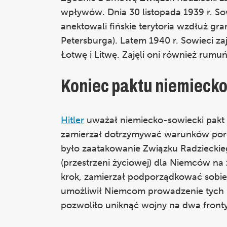
wpływów. Dnia 30 listopada 1939 r. Sow
anektowali fińskie terytoria wzdłuż gr
Petersburga). Latem 1940 r. Sowieci zaj
Łotwę i Litwę. Zajęli oni również rumu
Koniec paktu niemieck
Hitler
uważał niemiecko-sowiecki pakt o
zamierzał dotrzymywać warunków poroz
było zaatakowanie Związku Radzieckie
(przestrzeni życiowej) dla Niemców na z
krok, zamierzał podporządkować sobie P
umożliwił Niemcom prowadzenie tych 
pozwoliło uniknąć wojny na dwa front