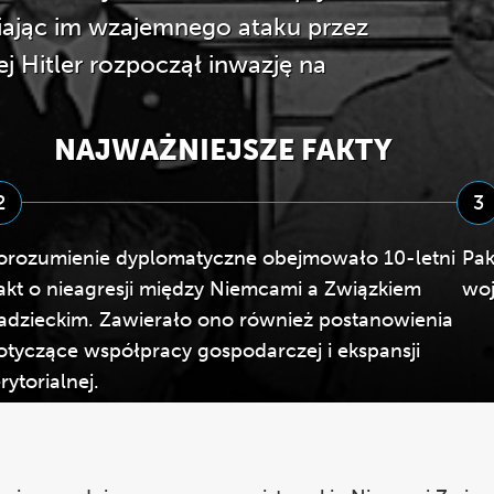
iając im wzajemnego ataku przez
ej Hitler rozpoczął inwazję na
NAJWAŻNIEJSZE FAKTY
2
3
orozumienie dyplomatyczne obejmowało 10-letni
Pak
akt o nieagresji między Niemcami a Związkiem
woj
adzieckim. Zawierało ono również postanowienia
otyczące współpracy gospodarczej i ekspansji
erytorialnej.