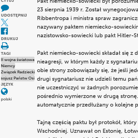
Pakt niemiecko-sowiecki był porozumi
CYTUJ
23 sierpnia 1939 r. Został wynegocjo
UDOSTĘPNIJ
Ribbentropa i ministra spraw zagrani
nazywany paktem niemiecko-sowieckim 
nazistowsko-sowiecki lub pakt Hitler-St
DRUKUJ
Pakt niemiecko-sowiecki składał się z 
TAGI
II wojna światowa
nieagresji, w którym każdy z sygnatari
Niemcy
obie strony zobowiązały się, że jeśli j
Związek Radziecki
drugi sygnatariusz nie udzieli temu pa
sojusz Państw Osi
JĘZYK
nie uczestniczyć w żadnych porozumie
pośrednio wymierzone w drugą stronę. U
polski
automatycznie przedłużany o kolejne pi
Tajną częścią paktu był protokół, któr
Wschodniej. Uznawał on Estonię, Łotwę 