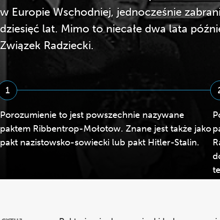
w Europie Wschodniej, jednocześnie zabran
dziesięć lat. Mimo to niecałe dwa lata późni
Związek Radziecki.
1
Porozumienie to jest powszechnie nazywane
P
paktem Ribbentrop-Mołotow. Znane jest także jako
p
pakt nazistowsko-sowiecki lub pakt Hitler-Stalin.
R
d
t