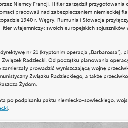
przez Niemcy Francji, Hitler zarządził przygotowania
omaci pracowali nad zabezpieczeniem niemieckiej fla
opadzie 1940 r. Węgry, Rumunia i Słowacja przyłączy
Hitler wtajemniczył swoich europejskich sojuszników 
ł dyrektywę nr 21 (kryptonim operacja „Barbarossa”), p
na Związek Radziecki. Od początku planowania operac
ne zamierzały prowadzić wyniszczającą wojnę przeciw
munistyczny Związku Radzieckiego, a także przeciwko
łaszcza Żydom.
lata po podpisaniu paktu niemiecko-sowieckiego, wojs
cki
.