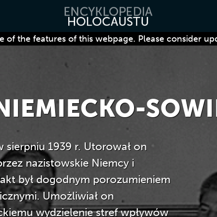
 of the features of this webpage. Please consider up
NIEMIECKO-SOWI
 sierpniu 1939 r. Utorował on
 przez nazistowskie Niemcy i
 Pakt był dogodnym porozumieniem
cznymi. Umożliwiał on
ckiemu wydzielenie stref wpływów