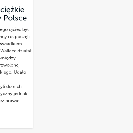
ciężkie
 Polsce
(Opowieść)
ego ojciec był
mcy rozpoczęli
ł świadkiem
Wallace działał
pomiędzy
yzwolonej
kiego. Udało
li do nich
tyczny jednak
ez prawie