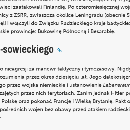
ieci zaatakowali Finlandię. Po czteromiesięcznej woj
anicy z ZSRR, zwłaszcza okolice Leningradu (obecnie 
ęli i włączyli do Związku Radzieckiego kraje bałtyckie:
ńskie prowincje: Bukowinę Północną i Besarabię.
o-sowieckiego
 nieagresji za manewr taktyczny i tymczasowy. Nigdy
umienia przez okres dziesięciu lat. Jego dalekosię
go przez wojska niemieckie i ustanowienie
Lebensrau
ajętych przez nich terytoriach. Zanim jednak Hitler p
olskę oraz pokonać Francję i Wielką Brytanię. Pakt o 
pośrednich wojen bez obawy przed atakiem radzieck
y.