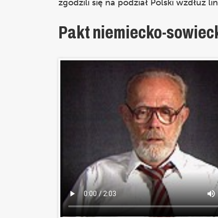
zgodzili się na podział Polski wzdłuż lin
Pakt niemiecko-sowieck