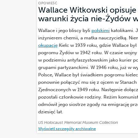
OPOWIEŚĆ
Wallace Witkowski opisuje 
warunki życia nie-Żydów w
Wallace i jego bliscy byli
polskimi
katolikami. J
inżynierem chemii, a matka nauczycielką. Nie
okupację
Kielc w 1939 roku, gdzie Wallace by
pogromu Żydów w 1942 roku. W czasie wojny 
w podziemiu antyfaszystowskim jako kurier 
grupami partyzanckimi. W 1946 roku, już w w
Polsce, Wallace był świadkiem pogromu kielec
ponownie połączyć mu się z ojcem w Stanach
Zjednoczonych w 1949 roku. Następnie dołączy
pozostali członkowie rodziny. Reżim komunis
odmówił jego siostrze zgody na emigrację prz
dziesięć lat.
Źródło:
US Holocaust Memorial Museum Collection
Wyświetl szczegóły archiwalne