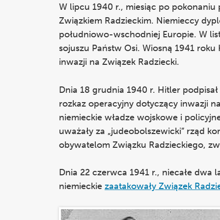
W lipcu 1940 r., miesiąc po pokonaniu 
Związkiem Radzieckim. Niemieccy dypl
południowo-wschodniej Europie. W list
sojuszu Państw Osi. Wiosną 1941 roku 
inwazji na Związek Radziecki.
Dnia 18 grudnia 1940 r. Hitler podpisa
rozkaz operacyjny dotyczący inwazji 
niemieckie władze wojskowe i policyj
uważały za „judeobolszewicki” rząd ko
obywatelom Związku Radzieckiego, zw
Dnia 22 czerwca 1941 r., niecałe dwa 
niemieckie
zaatakowały Związek Radzie