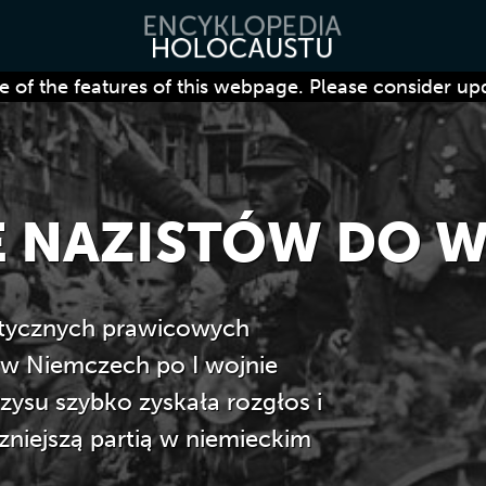
 of the features of this webpage. Please consider up
E NAZISTÓW DO 
istycznych prawicowych
 w Niemczech po I wojnie
zysu szybko zyskała rozgłos i
czniejszą partią w niemieckim