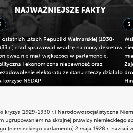
NAJWAŻNIEJSZE FAKTY
2
3
 ostatnich latach Republiki Weimarskiej (1930-
Wsk
933 r.) rząd sprawował władzę na mocy dekretów,
nie
onieważ nie miał większości w parlamencie.
mia
olityczna i ekonomiczna niepewność oraz
Zaj
iezadowolenie elektoratu ze stanu rzeczy działało
dro
a korzyść NSDAP.
Hin
i kryzys (1929-1930 r.) Narodowosocjalistyczna Niem
im ugrupowaniem na skrajnej prawicy niemieckiego s
 (niemieckiego parlamentu) 2 maja 1928 r. naziści zd