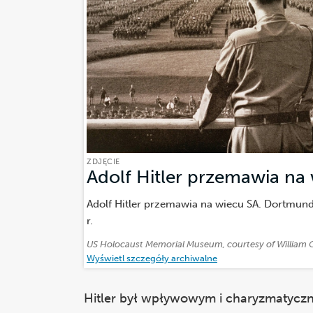
ZDJĘCIE
Adolf Hitler przemawia na
Adolf Hitler przemawia na wiecu SA. Dortmun
r.
Źródło:
US Holocaust Memorial Museum, courtesy of Willia
Wyświetl szczegóły archiwalne
Hitler był wpływowym i charyzmatyczn