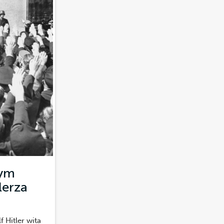
rym
lerza
 Hitler wita