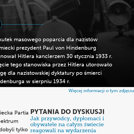
utek masowego poparcia dla nazistów
miecki prezydent Paul von Hindenburg
nował Hitlera kanclerzem 30 stycznia 1933 r.
ęcie tego stanowiska przez Hitlera utorowało
gę dla nazistowskiej dyktatury po śmierci
denburga w sierpniu 1934 r.
Więcej informacji o tym zdjęciu
PYTANIA DO DYSKUSJI
iecka Partia
Jak przywódcy, dyplomaci i
Items
pektrum
obywatele na całym świecie
1
obyli tylko
reagowali na wydarzenia