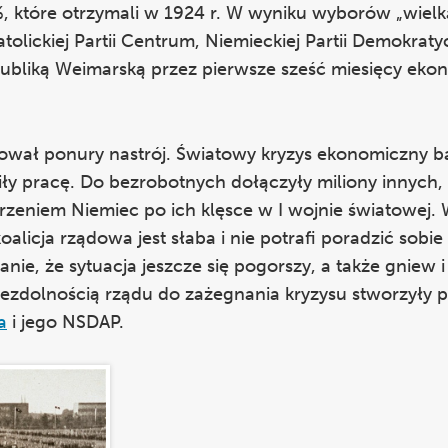
, które otrzymali w 1924 r. W wyniku wyborów „wielka
tolickiej Partii Centrum, Niemieckiej Partii Demokratyc
epubliką Weimarską przez pierwsze sześć miesięcy ek
wał ponury nastrój. Światowy kryzys ekonomiczny b
aciły pracę. Do bezrobotnych dołączyły miliony innych,
rzeniem Niemiec po ich klęsce w I wojnie światowej. 
icja rządowa jest słaba i nie potrafi poradzić sobie
ie, że sytuacja jeszcze się pogorszy, a także gniew i
iezdolnością rządu do zażegnania kryzysu stworzyły 
a
i jego NSDAP.