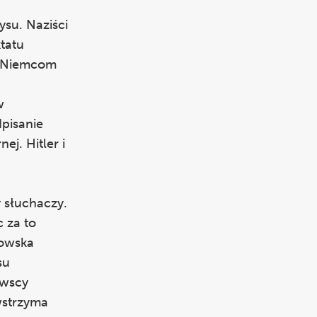
ysu. Naziści
tatu
ą Niemcom
w
dpisanie
ej. Hitler i
 słuchaczy.
 za to
towska
su
owscy
wstrzyma