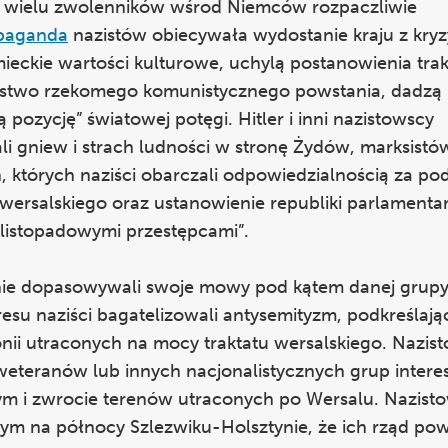
 wielu zwolenników wśrod Niemców rozpaczliwie
paganda
nazistów obiecywała wydostanie kraju z kryz
ieckie wartości kulturowe, uchylą postanowienia trak
eństwo rzekomego komunistycznego powstania, dadz
 pozycję” światowej potęgi. Hitler i inni nazistowscy
li gniew i strach ludności w stronę Żydów, marksistó
, których naziści obarczali odpowiedzialnością za po
 wersalskiego oraz ustanowienie republiki parlamentarn
 „listopadowymi przestępcami”.
annie dopasowywali swoje mowy pod kątem danej grupy
esu naziści bagatelizowali antysemityzm, podkreślając
nii utraconych na mocy traktatu wersalskiego. Nazis
weteranów lub innych nacjonalistycznych grup intere
nym i zwrocie terenów utraconych po Wersalu. Nazist
m na północy Szlezwiku-Holsztynie, że ich rząd po