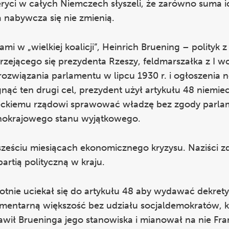
ryci w całych Niemczech słyszeli, że zarówno suma i
a nabywcza się nie zmienią.
 w „wielkiej koalicji”, Heinrich Bruening – polityk z 
arzejącego się prezydenta Rzeszy, feldmarszałka z I w
ozwiązania parlamentu w lipcu 1930 r. i ogłoszenia
ąć ten drugi cel, prezydent użył artykułu 48 niemiec
mieckiemu rządowi sprawować władzę bez zgody parlam
lnokrajowego stanu wyjątkowego.
 sześciu miesiącach ekonomicznego kryzysu. Naziści z
artią polityczną w kraju.
otnie uciekał się do artykułu 48 aby wydawać dekrety
amentarną większość bez udziału socjaldemokratów,
awił Brueninga jego stanowiska i mianował na nie Fr