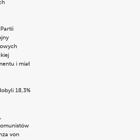
ch
Partii
ojny
 nowych
kiej
entu i miał
dobyli 18,3%
,
 komunistów
anza von