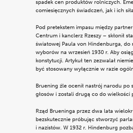
spadek cen produktów rolniczych. Eme
comiesięcznych świadczeń, jak i ich sił
Pod pretekstem impasu między partnerami
Centrum i kanclerz Rzeszy – skłonił st
światowej Paula von Hindenburga, do r
wyborów na wrzesień 1930 r. Aby osiągn
konstytucji. Artykuł ten zezwalał nie
być stosowany wyłącznie w razie ogó
Bruening źle ocenił nastrój narodu po
głosów i zostali drugą co do wielkości p
Rząd Brueninga przez dwa lata wielokr
bezskutecznie próbując stworzyć parl
i nazistów. W 1932 r. Hindenburg pozb