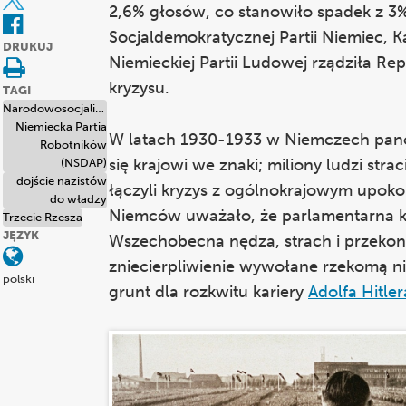
2,6% głosów, co stanowiło spadek z 3%
Socjaldemokratycznej Partii Niemiec, Ka
DRUKUJ
Niemieckiej Partii Ludowej rządziła R
kryzysu.
TAGI
Narodowosocjalistyczna
Niemiecka Partia
W latach 1930-1933 w Niemczech pano
Robotników
się krajowi we znaki; miliony ludzi str
(NSDAP)
dojście nazistów
łączyli kryzys z ogólnokrajowym upoko
do władzy
Niemców uważało, że parlamentarna koal
Trzecie Rzesza
JĘZYK
Wszechobecna nędza, strach i przekonan
zniecierpliwienie wywołane rzekomą n
polski
grunt dla rozkwitu kariery
Adolfa Hitler