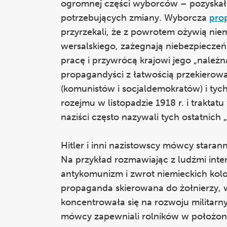
ogromnej części wyborców – pozyskał
potrzebujących zmiany. Wyborcza
pro
przyrzekali, że z powrotem ożywią niem
wersalskiego, zażegnają niebezpiecz
pracę i przywrócą krajowi jego „należną
propagandyści z łatwością przekierowa
(komunistów i socjaldemokratów) i tych
rozejmu w listopadzie 1918 r. i traktatu
naziści często nazywali tych ostatnich
Hitler i inni nazistowscy mówcy star
Na przykład rozmawiając z ludźmi inter
antykomunizm i zwrot niemieckich kolo
propaganda skierowana do żołnierzy, 
koncentrowała się na rozwoju militar
mówcy zapewniali rolników w położony