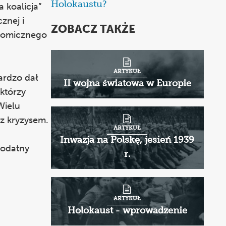
through
Holokaustu?
 koalicja”
1
znej i
ZOBACZ TAKŻE
of
onomicznego
2
ARTYKUŁ
ardzo dał
II wojna światowa w Europie
 którzy
Wielu
 z kryzysem.
ARTYKUŁ
Inwazja na Polskę, jesień 1939
podatny
r.
ARTYKUŁ
Holokaust - wprowadzenie