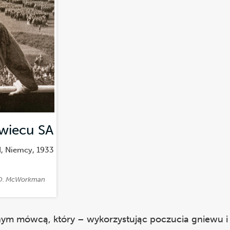
 wiecu SA
(Zdjęcie)
d, Niemcy, 1933
m O. McWorkman
ym mówcą, który – wykorzystując poczucia gniewu i 