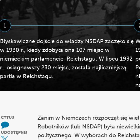
1
Błyskawiczne dojście do władzy NSDAP zaczęło się
W
w 1930 r., kiedy zdobyła ona 107 miejsc w
1
niemieckim parlamencie, Reichstagu. W lipcu 1932
p
r., osiągnąwszy 230 miejsc, została najliczniejszą
P
partią w Reichstagu.
n
n
Zanim w Niemczech rozpoczął się wielk
CYTUJ
Robotników (lub NSDAP) była niewielk
UDOSTĘPNIJ
politycznego. W wyborach do Reichstagu