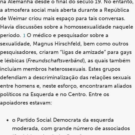
na Alemanha desde o final do século 19. No entanto,
a atmosfera social mais aberta durante a República
de Weimar criou mais espaço para tais conversas.
Havia discussões sobre a homossexualidade naquele
período.
O médico e pesquisador sobre a
Footnote
1
1
sexualidade, Magnus Hirschfeld, bem como outros
pesquisadores, criaram “ligas de amizade” para gays
e lésbicas (
Freundschaftsverbän
d
), as quais também
incluíam membros heterossexuais. Estes grupos
defendiam a descriminalização das relações sexuais
entre homens e, neste esforço, encontraram aliados
políticos na Esquerda e no Centro. Entre os
apoiadores estavam:
o Partido Social Democrata da esquerda
moderada, com grande número de associados