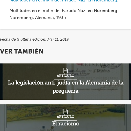
en
Multitudes en el mitin del Partido Nazi en Nuremberg.
Nuremberg.
Nuremberg, Alemania, 1935.
Fo
Fo
Al
Fecha de la última edición: Mar 11, 2019
ju
el
VER TAMBIÉN
di
co
Nu
ARTÍCULO
ex
La legislación anti-judía en la Alemania de la
preguerra
ARTÍCULO
El racismo