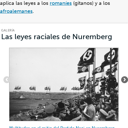
aplica las leyes a los
romaníes
(gitanos) y a los
afroalemanes
.
GALERÍA
Las leyes raciales de Nuremberg
(Gal
Artículo
1
de
5
:
Multitudes
en
el
mitin
del
Partido
Nazi
Multitudes en el mitin del Partido Nazi en Nuremberg.