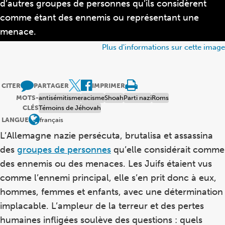
d’autres groupes de personnes qu’ils considèrent
comme étant des ennemis ou représentant une
menace.
Plus d'informations sur cette image
CITER
PARTAGER
IMPRIMER
MOTS-
antisémitisme
racisme
Shoah
Parti nazi
Roms
CLÉS
Témoins de Jéhovah
LANGUE
français
L’Allemagne nazie persécuta, brutalisa et assassina
des
groupes de personnes
qu’elle considérait comme
des ennemis ou des menaces. Les Juifs étaient vus
comme l’ennemi principal, elle s’en prit donc à eux,
hommes, femmes et enfants, avec une détermination
implacable. L’ampleur de la terreur et des pertes
humaines infligées soulève des questions : quels