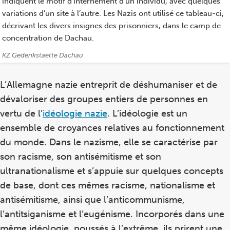
indiquent le motif d’internement d’un individu, avec quelques
variations d’un site à l’autre. Les Nazis ont utilisé ce tableau-ci,
décrivant les divers insignes des prisonniers, dans le camp de
concentration de Dachau.
Crédits:
KZ Gedenkstaette Dachau
L’Allemagne nazie entreprit de déshumaniser et de
dévaloriser des groupes entiers de personnes en
vertu de l’
idéologie nazie
. L’idéologie est un
ensemble de croyances relatives au fonctionnement
du monde. Dans le nazisme, elle se caractérise par
son racisme, son antisémitisme et son
ultranationalisme et s’appuie sur quelques concepts
de base, dont ces mêmes racisme, nationalisme et
antisémitisme, ainsi que l’anticommunisme,
l’antitsiganisme et l’eugénisme. Incorporés dans une
même idéologie, poussés à l’extrême, ils prirent une