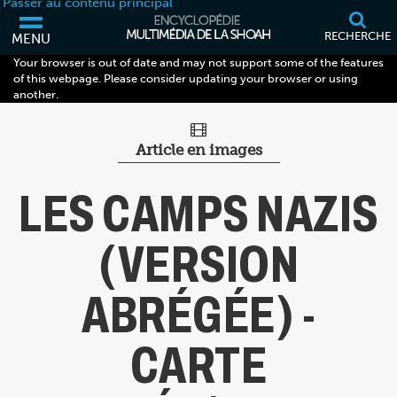
Passer au contenu principal
RECHERCHE
MENU
Your browser is out of date and may not support some of the features
of this webpage. Please consider updating your browser or using
another.
Article en images
LES CAMPS NAZIS
(VERSION
ABRÉGÉE) -
CARTE