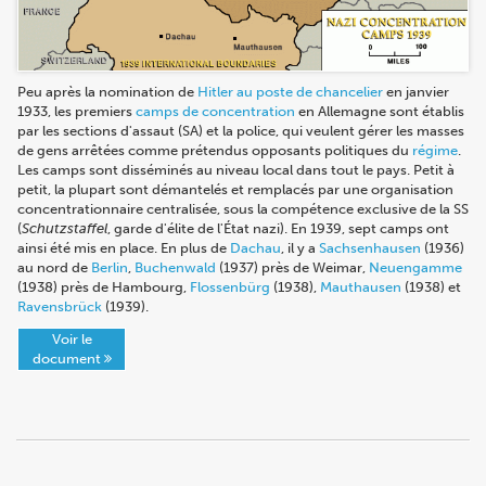
Peu après la nomination de
Hitler au poste de chancelier
en janvier
1933, les premiers
camps de concentration
en Allemagne sont établis
par les sections d'assaut (SA) et la police, qui veulent gérer les masses
de gens arrêtées comme prétendus opposants politiques du
régime
.
Les camps sont disséminés au niveau local dans tout le pays. Petit à
petit, la plupart sont démantelés et remplacés par une organisation
concentrationnaire centralisée, sous la compétence exclusive de la SS
(
Schutzstaffel
, garde d'élite de l'État nazi). En 1939, sept camps ont
ainsi été mis en place. En plus de
Dachau
, il y a
Sachsenhausen
(1936)
au nord de
Berlin
,
Buchenwald
(1937) près de Weimar,
Neuengamme
(1938) près de Hambourg,
Flossenbürg
(1938),
Mauthausen
(1938) et
Ravensbrück
(1939).
Voir le
document