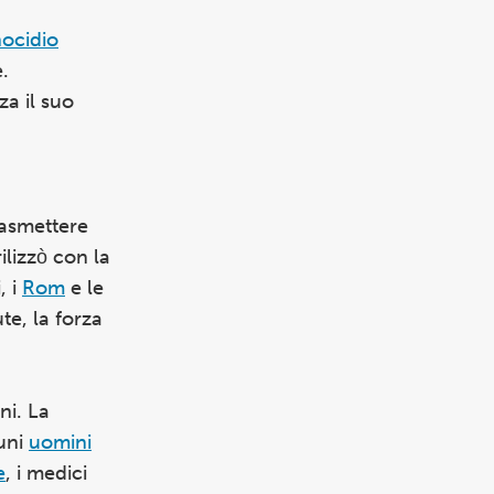
ocidio
.
za il suo
rasmettere
rilizzò con la
, i
Rom
e le
te, la forza
ni. La
cuni
uomini
e
, i medici