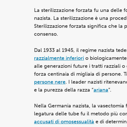
La sterilizzazione forzata fu una delle
nazista. La sterilizzazione è una proc
Sterilizzazione forzata significa che l
consenso.
Dal 1933 al 1945, il regime nazista ted
razzialmente inferiori
o biologicamente d
alle generazioni future i tratti razziali o
forza centinaia di migliaia di persone. Tr
persone nere
. I leader nazisti ritenev
e la purezza della razza “
ariana
”.
Nella Germania nazista, la vasectomia f
legatura delle tube fu il metodo più c
accusati di omosessualità
e di determina