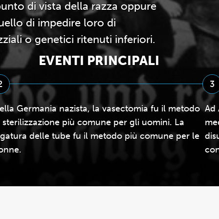
unto di vista della razza oppure
ello di impedire loro di
iali o genetici ritenuti inferiori.
EVENTI PRINCIPALI
2
3
ella Germania nazista, la vasectomia fu il metodo
Ad 
i sterilizzazione più comune per gli uomini. La
med
egatura delle tube fu il metodo più comune per le
dis
onne.
con