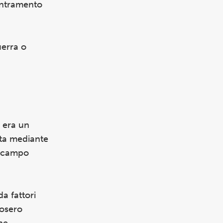
centramento
uerra o
a era un
ata mediante
Il campo
da fattori
posero
he