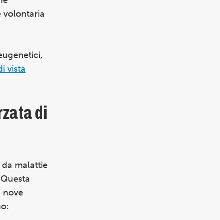
e volontaria
eugenetici,
i vista
rzata di
 da malattie
. Questa
e nove
no: