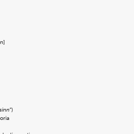
n]
sinn
”)
oria