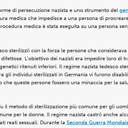
 forme di persecuzione nazista e uno strumento del
gen
edura medica che impedisce a una persona di procreare
a procedura medica è stata eseguita su una persona sen
esco sterilizzò con la forza le persone che considerava
ifettose. L’obiettivo dei nazisti era impedire loro di t
 genetici ritenuti inferiori. Il regime nazista tedesco ste
a gli individui sterilizzati in Germania vi furono disabili
ano che queste persone fossero una minaccia per la salu
u il metodo di sterilizzazione più comune per gli uomi
omune per le donne. Il regime nazista castrò anche al
ti reati sessuali. Durante la
Seconda Guerra Mondial