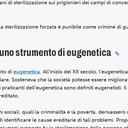
i di sterilizzazione sui prigionieri dei campi di con
 la sterilizzazione forzata è punibile come crimine di g
: uno strumento di eugenetica
nto di
eugenetica
. All’inizio del XX secolo, l’eugenetic
lare. Sosteneva che la società potesse essere miglior
 i praticanti dell’eugenetica sono definiti eugenetisti. 
reditato.
 sociali, quali la criminalità e la povertà, derivassero 
i identificare le cause ereditarie di tali problemi. Pro
oluzioni proposte fu la sterilizzazione delle persone c