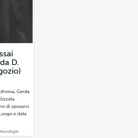
ssai
rda D.
gozio)
i)
ofrenia, Gerda
lizzata.
no di sposarsi
 Luogo e data
Neurologie