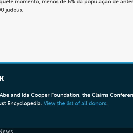
aquele momento, menos de 6% da população de antes
00 judeus.
K
, Abe and Ida Cooper Foundation, the Claims Confere
ust Encyclopedia.
View the list of all donors
.
 News