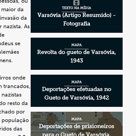
pessoas, ou
 maior da
TEXTO NA MÍDIA
Varsóvia (Artigo Resumido) -
invasão da
Fotografia
 nazista. As
de
udeus se
MAPA
 alemães
Revolta do gueto de Varsóvia,
mens.
1943
irros onde
MAPA
m trancados,
Deportações efetuadas no
 nazistas
Gueto de Varsóvia, 1942
do resto da
echado por
A população
MAPA
Deportações de prisioneiros
ridos das
para o Gueto de Varsóvia,