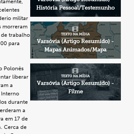
entamente,
História Pessoal/Testemunho
celentes
erio militar
us morreram
 de trabalho
TEXTO NA MÍDIA
Varsóvia (Artigo Resumido) -
000 para
Mapas Animados/Mapa
no Polonês
ntar liberar
TEXTO NA MÍDIA
Varsóvia (Artigo Resumido) -
ram a
Filme
 Interno
dos durante
perderam a
va em 17 de
a. Cerca de