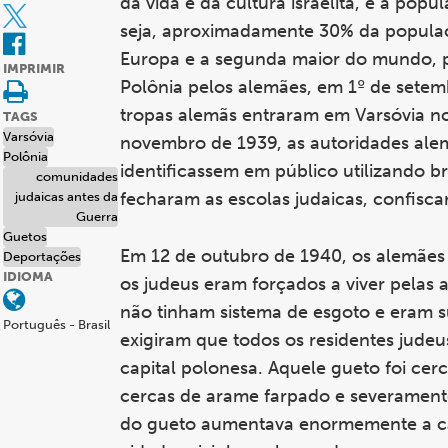
da vida e da cultura israelita, e a po
seja, aproximadamente 30% da populaç
Europa e a segunda maior do mundo, p
IMPRIMIR
Polônia pelos alemães, em 1º de setemb
tropas alemãs entraram em Varsóvia no
TAGS
Varsóvia
novembro de 1939, as autoridades alem
Polônia
identificassem em público utilizando 
comunidades
fecharam as escolas judaicas, confisc
judaicas antes da
Guerra
Guetos
Em 12 de outubro de 1940, os alemães
Deportações
IDIOMA
os judeus eram forçados a viver pelas 
não tinham sistema de esgoto e eram s
Português - Brasil
exigiram que todos os residentes jude
capital polonesa. Aquele gueto foi ce
cercas de arame farpado e severamente
do gueto aumentava enormemente a cada