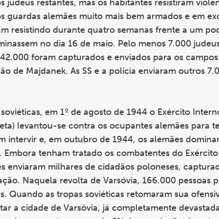
s judeus restantes, mas os habitantes resistiram viol
os guardas alemães muito mais bem armados e em ex
am resistindo durante quatro semanas frente a um pod
ominassem no dia 16 de maio. Pelo menos 7.000 jude
e 42.000 foram capturados e enviados para os campos
o de Majdanek. As SS e a polícia enviaram outros 7.
soviéticas, em 1º de agosto de 1944 o Exército Inter
reta) levantou-se contra os ocupantes alemães para te
am intervir e, em outubro de 1944, os alemães domina
. Embora tenham tratado os combatentes do Exército
es enviaram milhares de cidadãos poloneses, captura
ação. Naquela revolta de Varsóvia, 166.000 pessoas 
es. Quando as tropas soviéticas retomaram sua ofensi
rtar a cidade de Varsóvia, já completamente devastad