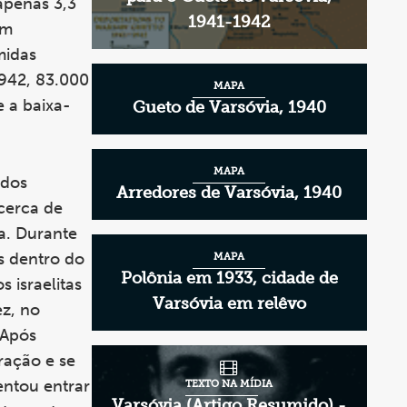
apenas 3,3
1941-1942
am
midas
1942, 83.000
MAPA
 a baixa-
Gueto de Varsóvia, 1940
MAPA
 dos
Arredores de Varsóvia, 1940
cerca de
a. Durante
s dentro do
MAPA
Polônia em 1933, cidade de
 israelitas
Varsóvia em relêvo
z, no
 Após
ração e se
entou entrar
TEXTO NA MÍDIA
Varsóvia (Artigo Resumido) -