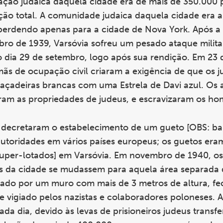
pulação judaica daquela cidade era de mais de 350.000 
ão total. A comunidade judaica daquela cidade era a
erdendo apenas para a cidade de Nova York. Após a 
ro de 1939, Varsóvia sofreu um pesado ataque militar
 dia 29 de setembro, logo após sua rendição. Em 23 
ãs de ocupação civil criaram a exigência de que os j
braçadeiras brancas com uma Estrela de Davi azul. Os
aram as propriedades de judeus, e escravizaram os ho
 decretaram o estabelecimento de um gueto [OBS: ba
autoridades em vários países europeus; os guetos era
uper-lotados] em Varsóvia. Em novembro de 1940, os
us da cidade se mudassem para aquela área separada 
rcado por um muro com mais de 3 metros de altura, f
 vigiado pelos nazistas e colaboradores poloneses. 
 dia, devido às levas de prisioneiros judeus transfe