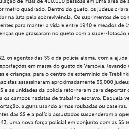
ulação de mais de 400.000 pessoas em uma área de 
r metro quadrado. Dentro do gueto, os judeus criar
ar na luta pela sobrevivência. Os suprimentos de co
ientes para manter a vida e entre 1940 e meados de 
oenças que grassaram no gueto com a super-lotação e
2, os agentes das SS e da polícia alemã, com a ajuda
deportações em massa do gueto de Varsóvia, levando 
 e crianças, para o centro de extermínio de Treblink
nazistas assassinaram aproximadamente 35.000 judeu
S e as unidades da polícia retornaram para deportar os
 os campos nazistas de trabalho escravo. Daquela ve
eportação, alguns usando armas roubadas ou caseiras.
ntes das SS e a polícia assustados suspenderam a ope
1943, uma nova força policial em conjunto com as SS t