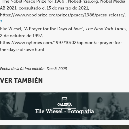
reference
“The Nobel Peace Prize for 1986”, NobelPrize.org, Nobel Media
AB 2021, consultado el 15 de marzo de 2021,
https://www.nobelprize.org/prizes/peace/1986/press-release/.
Footnote
3.
reference
Elie Wiesel, “A Prayer for the Days of Awe”,
The New York Times
,
2 de octubre de 1997,
https://www.nytimes.com/1997/10/02/opinion/a-prayer-for-
the-days-of-awe.html.
Fecha de la última edición: Dec 8, 2025
VER TAMBIÉN
GALERÍA
Elie Wiesel - Fotografía