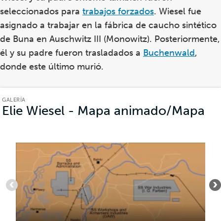
seleccionados para
trabajos forzados
. Wiesel fue
asignado a trabajar en la fábrica de caucho sintético
de Buna en Auschwitz III (Monowitz). Posteriormente,
él y su padre fueron trasladados a
Buchenwald
,
donde este último murió.
GALERÍA
Elie Wiesel - Mapa animado/Mapa
(G
Artículo
1
de
10
:
Auschwitz