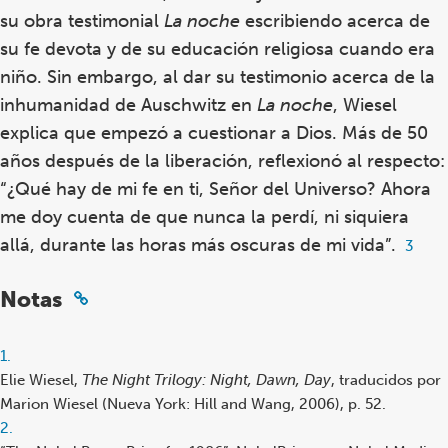
su obra testimonial
La noche
escribiendo acerca de
su fe devota y de su educación religiosa cuando era
niño. Sin embargo, al dar su testimonio acerca de la
inhumanidad de Auschwitz en
La noche
, Wiesel
explica que empezó a cuestionar a Dios. Más de 50
años después de la liberación, reflexionó al respecto:
“¿Qué hay de mi fe en ti, Señor del Universo? Ahora
me doy cuenta de que nunca la perdí, ni siquiera
allá, durante las horas más oscuras de mi vida
”.
Footn
3
3
Notas
Footnote
1.
reference
Elie Wiesel,
The Night Trilogy: Night, Dawn, Day
, traducidos por
Marion Wiesel (Nueva York: Hill and Wang, 2006), p. 52.
Footnote
2.