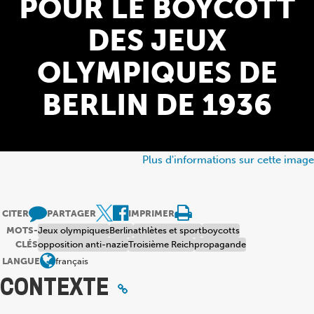
POUR LE BOYCOTT
DES JEUX
OLYMPIQUES DE
BERLIN DE 1936
Plus d'informations sur cette image
CITER
PARTAGER
IMPRIMER
MOTS-
Jeux olympiques
Berlin
athlètes et sport
boycotts
CLÉS
opposition anti-nazie
Troisième Reich
propagande
LANGUE
français
CONTEXTE