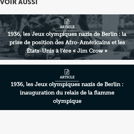
VOIR AUSSI
1
of
2
ARTICLE
1936, les Jeux olympiques nazis de Berlin : la
prise de position des Afro-Américains et les
États-Unis à l'ère « Jim Crow »
ARTICLE
1936, les Jeux olympiques nazis de Berlin :
inauguration du relais de la flamme
olympique