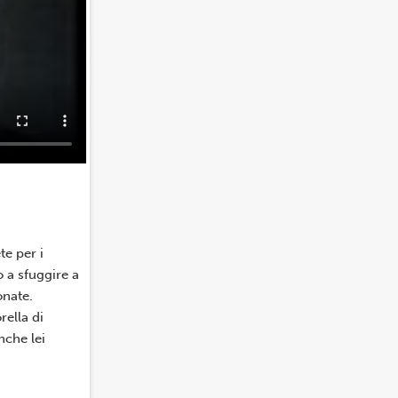
te per i
 a sfuggire a
onate.
rella di
nche lei