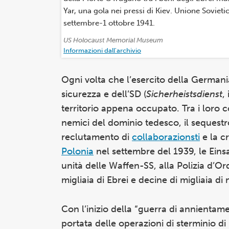
Yar, una gola nei pressi di Kiev. Unione Sovieti
settembre-1 ottobre 1941.
Attribuzione:
US Holocaust Memorial Museum
Informazioni dall'archivio
Ogni volta che l’esercito della Germani
sicurezza e dell’SD (
Sicherheistsdienst
,
territorio appena occupato. Tra i loro co
nemici del dominio tedesco, il sequestro
reclutamento di
collaborazionsti
e la c
Polonia
nel settembre del 1939, le Einsa
unità delle Waffen-SS, alla Polizia d’Or
migliaia di Ebrei e decine di migliaia di
Con l’inizio della “guerra di annientame
portata delle operazioni di sterminio d