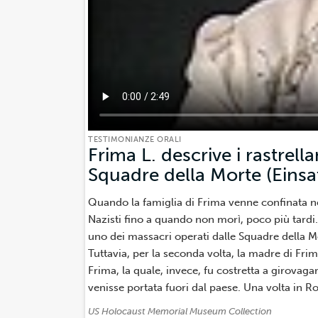
TESTIMONIANZE ORALI
Frima L. descrive i rastrell
Squadre della Morte (Eins
Quando la famiglia di Frima venne confinata nel 
Nazisti fino a quando non morì, poco più tardi
uno dei massacri operati dalle Squadre della
Tuttavia, per la seconda volta, la madre di Frim
Frima, la quale, invece, fu costretta a girovaga
venisse portata fuori dal paese. Una volta in Ro
Attribuzione:
US Holocaust Memorial Museum Collection