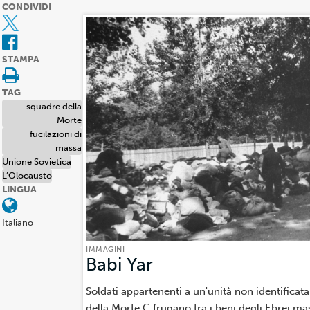
CONDIVIDI
STAMPA
TAG
squadre della
Morte
fucilazioni di
massa
Unione Sovietica
L’Olocausto
LINGUA
Italiano
IMMAGINI
Babi Yar
(Immagini)
Soldati appartenenti a un'unità non identificat
della Morte C frugano tra i beni degli Ebrei ma