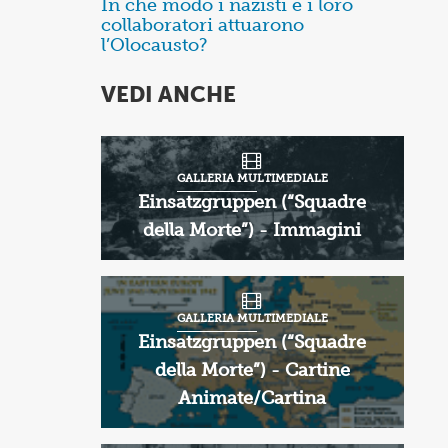
In che modo i nazisti e i loro
Items
collaboratori attuarono
1
l’Olocausto?
through
VEDI ANCHE
1
of
2
GALLERIA MULTIMEDIALE
Einsatzgruppen (“Squadre
della Morte”) - Immagini
GALLERIA MULTIMEDIALE
Einsatzgruppen (“Squadre
della Morte”) - Cartine
Animate/Cartina