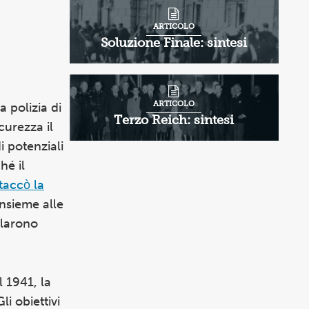
ARTICOLO
Soluzione Finale: sintesi
ARTICOLO
a polizia di
Terzo Reich: sintesi
icurezza il
i potenziali
hé il
taccò la
Insieme alle
ilarono
l 1941, la
i obiettivi