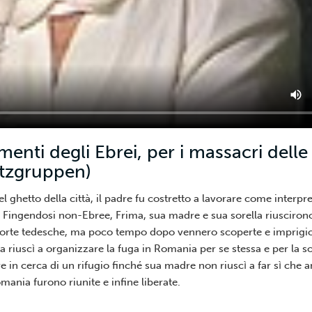
amenti degli Ebrei, per i massacri delle
atzgruppen)
(Testimonianze
Orali)
ghetto della città, il padre fu costretto a lavorare come interpre
. Fingendosi non-Ebree, Frima, sua madre e sua sorella riuscirono
 Morte tedesche, ma poco tempo dopo vennero scoperte e imprigi
a riuscì a organizzare la fuga in Romania per se stessa e per la so
re in cerca di un rifugio finché sua madre non riuscì a far sì che a
mania furono riunite e infine liberate.