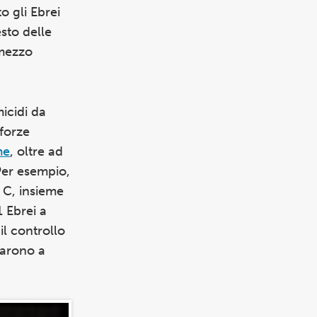
to gli Ebrei
esto delle
 mezzo
icidi da
 forze
me
, oltre ad
 Per esempio,
 C, insieme
1 Ebrei a
il controllo
nuarono a