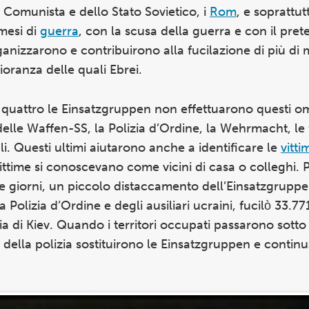
o Comunista e dello Stato Sovietico, i
Rom
, e soprattut
 mesi di
guerra
, con la scusa della guerra e con il pret
rganizzarono e contribuirono alla fucilazione di più di
ioranza delle quali Ebrei.
 quattro le Einsatzgruppen non effettuarono questi om
à delle Waffen-SS, la Polizia d’Ordine, la Wehrmacht, le
li. Questi ultimi aiutarono anche a identificare le
vitti
 vittime si conoscevano come vicini di casa o colleghi.
e giorni, un piccolo distaccamento dell’Einsatzgruppe
 Polizia d’Ordine e degli ausiliari ucraini, fucilò 33.77
ia di Kiev. Quando i territori occupati passarono sotto 
S e della polizia sostituirono le Einsatzgruppen e conti