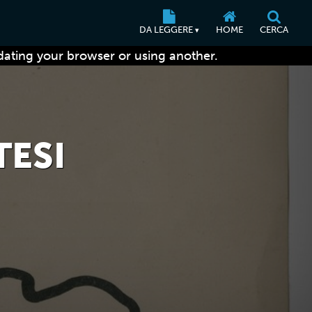
DA LEGGERE
HOME
CERCA
▾
dating your browser or using another.
TESI