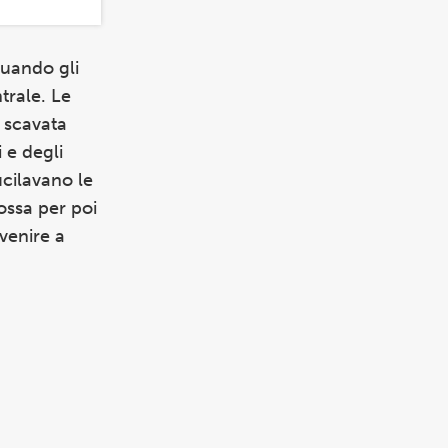
quando gli
trale. Le
a scavata
 e degli
ucilavano le
ossa per poi
 venire a