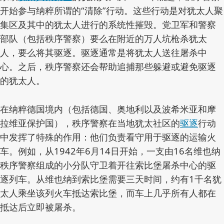
开始参与纳粹所谓的“清除”行动。这些行动是对犹太人聚
集区及其中的犹太人进行的系统性摧毁。党卫军和警察
部队（包括秩序警察）要么在附近的万人坑枪杀犹太
人，要么将其驱逐。驱逐通常是将犹太人送往屠杀中
心。之后，秩序警察还会帮助追捕那些躲避或避免驱逐
的犹太人。
在纳粹德国境内（包括德国、奥地利以及波希米亚和摩
拉维亚保护国），秩序警察在当地犹太社区的
驱逐
行动
中发挥了特殊的作用：他们负责看守用于驱逐的运输火
车。例如，从1942年6月14日开始，一支由16名维也纳
秩序警察组成的小分队守卫着开往索比堡屠杀中心的驱
逐列车。从维也纳到索比堡需要三天时间，约有1千名犹
太人乘坐该列火车抵达索比堡，而车上几乎所有人都在
抵达后立即被屠杀。