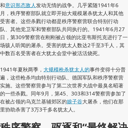
和
意识形态敌人
发动无情的战争。几乎紧随1941年6
月，秩序警察部队就立即开始大规模屠杀犹太人和其他
受害者。这些杀戮行动都是秩序警察营联合特别行动
队、其他党卫军和警察部队共同执行的。1941年6月27
日，第309警察营在刚刚被占领的比亚韦斯托克进行了一
场骇人听闻的屠杀。受害的犹太人数达2千至3千人，其
中数百名受害者在大犹太会堂中被活活烧死。
1941年夏秋两季，
大规模枪杀犹太人的
事件变得十分普
遍，这些枪杀均由特别行动队、德国军队和秩序警察营
实施。这些警察营参与了第二次世界大战中最臭名昭著
的一些杀戮。同年9月，第45、303和314警察营参加了
在被占领的乌克兰基辅郊区的
娘子谷
大屠杀，他们在那
里协助杀害了3万3千多名犹太人。
秩序警察、驱逐和“最终解决