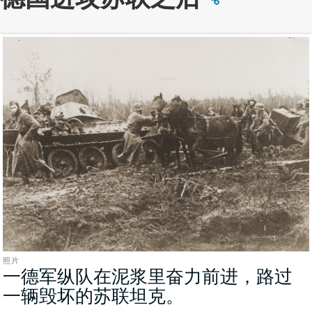
照片
一德军纵队在泥浆里奋力前进，路过
一辆毁坏的苏联坦克。
(照