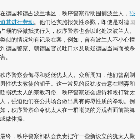
在德国和德占波兰地区，秩序警察帮助围捕波兰人，
强
迫其进行劳动
。他们还实施报复性杀戮，即使是对德国
占领的轻微抵抗行为，秩序警察也会以此处决波兰人。
类似的情况均有记录在案，例如，曾有波兰人不小心撞
到德国警察、朝德国官员吐口水及质疑德国当局而被杀
害。
秩序警察会侮辱和贬低犹太人。众所周知，他们曾刮剃
男性犹太教徒的胡子。这一常见的反犹攻击意在嘲弄和
贬损犹太人的宗教习俗。秩序警察还会虐待和殴打犹太
人，强迫他们在公共场合做出具有侮辱性质的举动。例
如，秩序警察命令犹太人在一群嘲笑的旁观者面前跳舞
或做体操。
最终，秩序警察部队会负责把守一些新设立的犹太人聚