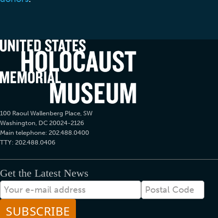
100 Raoul Wallenberg Place, SW
Washington, DC 20024-2126
Main telephone: 202.488.0400
TTY: 202.488.0406
Get the Latest News
电
Postal
子
Code
邮
件