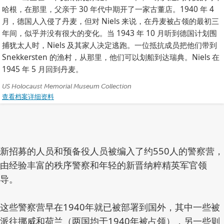
故
哈根，在那里，父亲于 30 年代中期开了一家古董店。1940 年 4
事)
月，德国人入侵了丹麦，但对 Niels 来说，在丹麦被占领的最初三
年间，似乎并没有很大的变化。当 1943 年 10 月听到德国计划围
捕犹太人时，Niels 及其家人决定逃跑。一位抵抗成员把他们带到
Snekkersten 的渔村，从那里，他们可以划船到达瑞典。Niels 在
1945 年 5 月回到丹麦。
作
US Holocaust Memorial Museum Collection
查看档案详细资料
者:
新招募的人员和预备役人员被编入了约550人的警察营，
由经验丰富的秩序警察和年轻的新晋纳粹精英军官领
导。
这些警察营早在1940年就已被部署到国外，其中一些被
派往挪威和荷兰（两国均于1940年被占领），另一些则