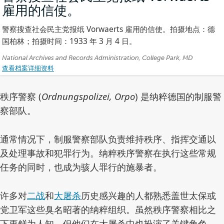
雇用的信使。
(照
片)
警察搜查社会民主党报纸 Vorwaerts 雇用的信使。拍摄地点：德
国柏林；拍摄时间：1933 年 3 月 4 日。
作
National Archives and Records Administration, College Park, MD
查看档案详细资料
者:
秩序警察 (
Ordnungspolizei, Orpo
) 是纳粹德国的制服警
察部队。
通常情况下，制服警察部队负责维持秩序、指挥交通以
及处理事故和犯罪行为。纳粹秩序警察在执行这些常规
任务的同时，也成为骇人罪行的施暴者。
许多对
二战
和
大屠杀
历史感兴趣的人都熟悉盖世太保或
党卫军这些臭名昭著的纳粹组织。虽然秩序警察相比之
下更鲜为人知，但他们在大屠杀中也扮演了关键角色。