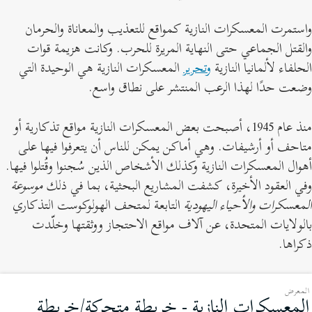
استمرت المعسكرات النازية كمواقع للتعذيب والمعاناة والحرمان
القتل الجماعي حتى النهاية المريرة للحرب. وكانت هزيمة قوات
لحلفاء لألمانيا النازية
وتحرير
المعسكرات النازية هي الوحيدة التي
ضعت حدًا لهذا الرعب المنتشر على نطاق واسع.
منذ عام 1945، أصبحت بعض المعسكرات النازية مواقع تذكارية أو
تاحف أو أرشيفات. وهي أماكن يمكن للناس أن يتعرفوا فيها على
هوال المعسكرات النازية وكذلك الأشخاص الذين سُجنوا وقُتلوا فيها.
في العقود الأخيرة، كشفت المشاريع البحثية، بما في ذلك
موسوعة
لمعسكرات والأحياء اليهودية
التابعة لمتحف الهولوكوست التذكاري
الولايات المتحدة، عن آلاف مواقع الاحتجاز ووثقتها وخلّدت
كراها.
المعرض
المعسكرات النازية - خريطة متحركة/خريطة
(المع