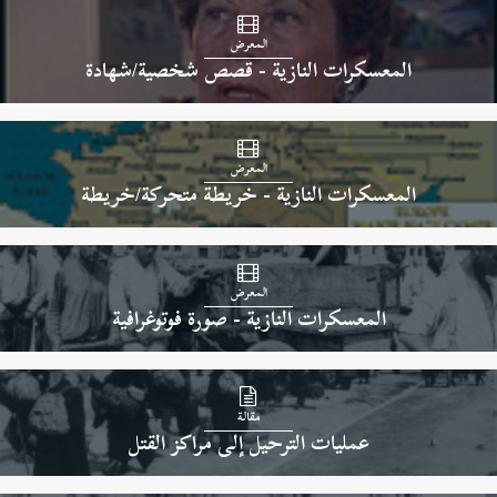
المعرض
المعسكرات النازية - قصص شخصية/شهادة
المعرض
المعسكرات النازية - خريطة متحركة/خريطة
المعرض
المعسكرات النازية - صورة فوتوغرافية
مقالة
عمليات الترحيل إلى مراكز القتل