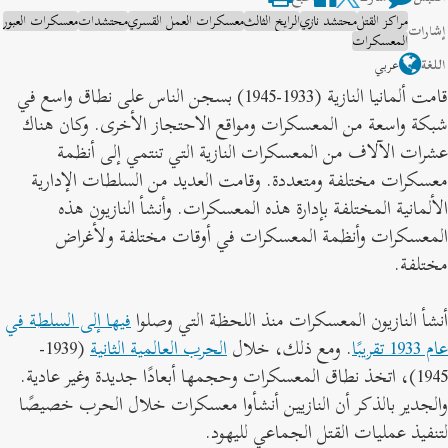
مراكز القتل
محتشد نازي
الرايخ الثالث
معسكرات العمل القسري
محتشدات
معسكرات العبور
شارات
المعسكرات
للغة
عربي
قامت ألمانيا النازية (1933-1945) بسجن الناس على نطاق واسع في
بكة واسعة من المعسكرات ومواقع الاحتجاز الأخرى. وكان هناك
شرات الآلاف من المعسكرات النازية التي تنتمي إلى أنظمة
عسكرات مختلفة ومتعددة. وقامت العديد من السلطات الإدارية
لألمانية المختلفة بإدارة هذه المعسكرات. وأنشأ النازيون هذه
لمعسكرات وأنظمة المعسكرات في أوقات مختلفة ولأغراض
ختلفة.
نشأ النازيون المعسكرات منذ اللحظة التي وصلوا
فيها إلى السلطة في
 1933 تقريبًا
. ومع ذلك، خلال
الحرب العالمية الثانية
(1939-
1945)، اتخذ نطاق المعسكرات وحجمها أبعادًا جديدة وغير عادية.
الجدير بالذكر أن النازيين أنشأوا معسكرات خلال الحرب خصيصًا
تنفيذ عمليات القتل الجماعي لليهود.