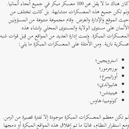
كان هناك ما لا يقل عن 100 معسكر مبكر في جميع أنحاء ألمانيا.
لم تكن جميع هذه المعسكرات متشابهة. بل كانت تختلف من
يث الموقع والإدارة والغرض. وقام مجموعة متنوعة من المسؤولين
لألمان على مستوى الولاية والمستوى المحلي بإنشاء هذه
لمعسكرات المبكرة. وتمت إدارة العديد من المواقع من قِبل قوات شبه
سكرية نازية. ومن الأمثلة على المعسكرات المبكرة ما يلي:
استرويجين؛
بورجرمور؛
أورانينبرغ؛
هانيوالدي؛
هينيتشن؛
كولومبيا-هاوس.
م تكن معظم المعسكرات المبكرة موجودة إلا لفترة قصيرة من الزمن.
مع استقرار النظام، غالبًا ما تم إغلاق هذه المواقع المبكرة أو دمجها