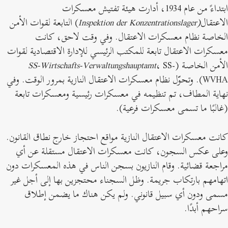
ابتداءً من عام 1934، أدارت هيئة تفتيش معسكرات
لاعتقال
(Inspektion der Konzentrationslager
) التابعة لقوات الأمن
لخاصة نظام معسكرات الاعتقال. وفي وقت لاحق، كانت
عسكرات الاعتقال تابعة للمكتب الرئيسي للإدارة الاقتصادية لقوات
لأمن الخاصة (
، SS-
SS-Wirtschafts-Verwaltungshauptamt
WVHA). وتحوّل نظام معسكرات الاعتقال النازية بمرور الوقت. وفي
هاية المطاف، تم تنظيمه في معسكرات رئيسية ومعسكرات تابعة
غالبًا ما تسمى معسكرات فرعية).
انت معسكرات الاعتقال النازية مواقع احتجاز خارج نطاق القانون.
على عكس السجون، كانت معسكرات الاعتقال مستقلة عن أي
راجعة قضائية. وقام النازيون بسجن الناس في هذه المعسكرات دون
تهامهم بارتكاب جريمة. وظل السجناء محتجزين بها إلى أجل غير
سمى ودون أي سبيل قانوني. ولم يكن هناك ما يضمن إطلاق
راحهم أبدًا.