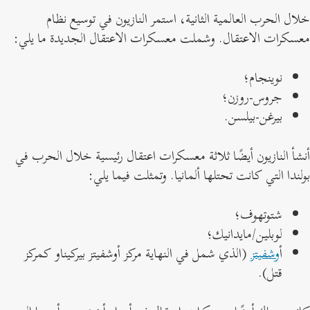
لال الحرب العالمية الثانية، استمر النازيون في توسيع نظام
عسكرات الاعتقال. وشملت معسكرات الاعتقال الجديدة ما يلي:
نوينجام؛
جروس-روزن؛
بيرغن-بيلسن.
نشأ النازيون أيضًا ثلاثة معسكرات اعتقال رئيسية خلال الحرب في
ولندا التي كانت تحتلها ألمانيا. وتمثلت فيما يلي:
شتوتهوف؛
لوبلين/مايدانيك؛
أ
وشفيتز
(الذي شمل في النهاية مركز أوشفيتز بيركيناو كمركز
قتل).