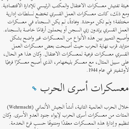
يئة تفتيش معسكرات الاعتقال والمكتب الرئيسي للإدارة الاقتصادية.
مع ذلك، كانت معسكرات العمل القسري تخضع لسلطات إدارية
ختلفة؛ ولم تكن موحدة. وعادةً، لم يكن السجناء في معسكرات
لعمل القسري يرتدون زي السجن أو يحملون أرقامًا خاصة بالسجناء.
أصبح التمييز بين هذه الأنواع من المعسكرات غير واضح بشكل
تزايد قرب نهاية الحرب حيث أصبحت بعض معسكرات العمل
لقسري معسكرات فرعية لمعسكرات الاعتقال. وكان هذا هو الحال،
لى سبيل المثال، مع معسكر بليخهامر، الذي أصبح معسكرًا فرعيًا
أوشفيتز في عام 1944.
عسكرات أسرى الحرب
لال الحرب العالمية الثانية، أنشأ الجيش الألماني (Wehrmacht
)
لمئات من معسكرات أسرى الحرب لإيواء جنود العدو الأسرى. وكان
نظيم وإدارة هذه المعسكرات معقدًا ومتنوعًا حسب فرع الخدمة.