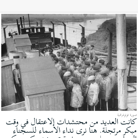
صورة فوتوغرافية
كانت العديد من محتشدات الاعتقال في وقت
مبكر مرتجلة. هنا نرى نداء الأسماء للسجناء