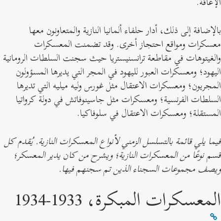
لإعاقة.
الإضافة إلى ذلك، أدار حلفاء ألمانيا النازية والمتعاونون معها
عسكرات ومواقع احتجاز أخرى. وقد تضمنت المعسكرات
الغيتوهات في مقاطعة ترانسنيستريا حيث سجنت السلطات الرومانية
ليهود؛ ومعسكرات العبور لليهود في المجر التي يديرها المسؤولون
لمجريون؛ ومعسكرات الاعتقال مثل غورس وليه ميليه التي تديرها
لسلطات الفرنسية؛ ومعسكرات مثل جاسينوفاتش في دولة كرواتيا
لمستقلة؛ ومعسكرات الاعتقال في سلوفاكيا.
يما يلي قائمة بالتسلسل الزمني لأنواع المعسكرات النازية. يُقدم كل
سم نوعًا من المعسكرات النازية؛ ويشرح من كان يدير المعسكر؛
يصف مجموعات السجناء الذين تم سجنهم فيها.
لمعسكرات المبكرة، 1933-1934