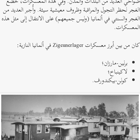
واحي العديد من البلدات والمدن. وفي هذه المعسكرات، خضع
لغجر لحظر التجول والمراقبة وظروف معيشية سيئة. وأُجبر العديد من
لغجر والسنتي في ألمانيا (وليس جميعهم) على الانتقال إلى مثل هذه
لمعسكرات.
ن من بين أبرز معسكرات Zigeunerlager في ألمانيا النازية:
برلين-مارزان؛
لاكينباخ؛
كولن-بيكندورف.