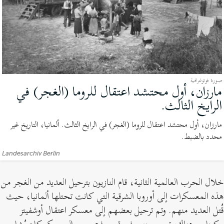
صورة فوتوغرافية
مارزان، أول محتشد اعتقال للروما (الغجر) في
الرايخ الثالث.
(صورة
فوتوغرافية)
مارزان، أول محتشد اعتقال للروما (الغجر) في الرايخ الثالث. ألمانيا، التاريخ غير
محدد بالضبط.
الإعتمادات:
Landesarchiv Berlin
لال الحرب العالمية الثانية، قام النازيون بترحيل العديد من الغجر من
ذه المعسكرات إلى أوروبا الشرقية التي كانت تحتلها ألمانيا، حيث
ُتل العديد منهم. وتم ترحيل بعضهم إلى معسكر اعتقال أوشفيتز
يركيناو. وهناك، تم سجنهم في قسم فرعي من المعسكر كان يُشار