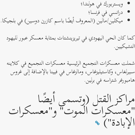
ويستربورك في هولندا؛
درانسي في فرنسا؛
ميكلين/مالين (المعروف أيضًا باسم كازرن دوسين) في بلجيكا.
ما كان الحي اليهودي في تيريزينشتات بمثابة معسكر عبور لليهود
لتشيكيين.
ملت معسكرات التجميع الرئيسية معسكرات التجميع في كلاينه
بيرلغاس، وكاستيليزغاس، ومالزغاس في فيينا بالإضافة إلى غروس
امبورغر شتراسه في برلين.
راكز القتل (وتسمى أيضًا
معسكرات الموت" و"معسكرات
لإبادة")