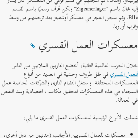
إليه غالبًا باسم "Zigeunerlager" ولكن عُرف رسميًا باسم القسم
BIIe. وتم سجن العجر في معسكر أوشفيتز بعد ترحيلهم من وسط
غرب أوروبا.
عسكرات العمل القسري
لال الحرب العالمية الثانية، أخضع النازيون الملايين من الناس
لعمل القسري
في ظل ظروف وحشية في العديد من أنواع
لمعسكرات المختلفة. واستغل النظام النازي والشركات الخاصة عمل
لسجناء في هذه المعسكرات لتحقيق مكاسب اقتصادية وسد النقص
ي العمالة.
ملت الأنواع الرئيسية لمعسكرات العمل القسري ما يلي:
معسكرات للعمال القسريين الأجانب (مدنيون من دول أخرى،