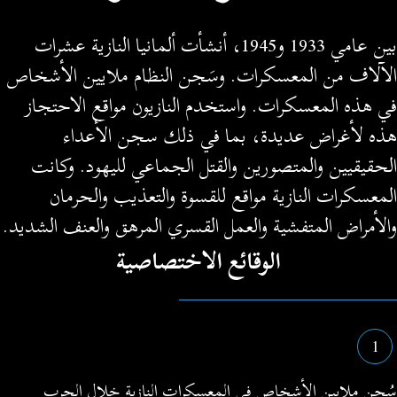
بين عامي 1933 و1945، أنشأت ألمانيا النازية عشرات
لآلاف من المعسكرات. وسَجن النظام ملايين الأشخاص
ي هذه المعسكرات. واستخدم النازيون مواقع الاحتجاز
ذه لأغراض عديدة، بما في ذلك سجن الأعداء
لحقيقيين والمتصورين والقتل الجماعي لليهود. وكانت
لمعسكرات النازية مواقع للقسوة والتعذيب والحرمان
الأمراض المتفشية والعمل القسري المرهق والعنف الشديد.
الوقائع الاختصاصية
1
ُجن ملايين الأشخاص في المعسكرات النازية خلال الحرب