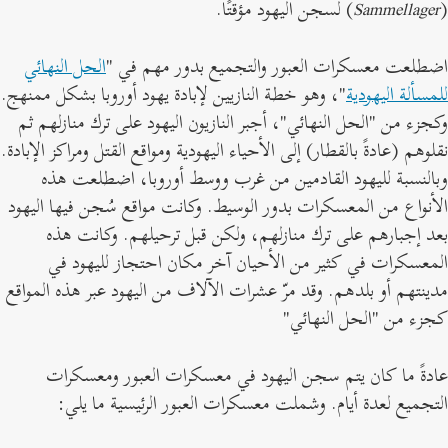
Sammellager
) لسجن اليهود مؤقتًا.
ضطلعت معسكرات العبور والتجميع بدور مهم في "
الحل النهائي
لمسألة اليهودية
"، وهو خطة النازيين لإبادة يهود أوروبا بشكل ممنهج.
كجزء من "الحل النهائي"، أجبر النازيون اليهود على ترك منازلهم ثم
قلوهم (عادةً بالقطار) إلى الأحياء اليهودية ومواقع القتل ومراكز الإبادة.
بالنسبة لليهود القادمين من غرب ووسط أوروبا، اضطلعت هذه
لأنواع من المعسكرات بدور الوسيط. وكانت مواقع سُجن فيها اليهود
عد إجبارهم على ترك منازلهم، ولكن قبل ترحيلهم. وكانت هذه
لمعسكرات في كثير من الأحيان آخر مكان احتجاز لليهود في
دينتهم أو بلدهم. وقد مرّ عشرات الآلاف من اليهود عبر هذه المواقع
جزء من "الحل النهائي"
ادةً ما كان يتم سجن اليهود في معسكرات العبور ومعسكرات
لتجميع لعدة أيام. وشملت معسكرات العبور الرئيسية ما يلي: