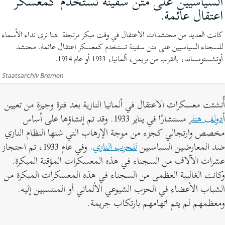
السياسيين على متن سفينة تستخدم كمعسكر
اعتقال عائمة.
(صورة
فوتوغرافية)
كانت العديد من محتشدات الاعتقال في وقت مبكر مرتجلة. هنا نرى نداء الأسماء
للسجناء السياسيين على متن سفينة تستخدم كمعسكر اعتقال عائمة. محتشد
أوتشستومساند، بالقرب من بريمن، ألمانيا، 1933 أو عام 1934.
الإعتمادات:
Staatsarchiv Bremen
ُنشئت معسكرات الاعتقال في ألمانيا النازية بعد فترة وجيزة من تعيين
دولف هتلر
مستشارًا في يناير 1933. وقد تم إنشاؤها على أساس
خصص وارتجالي كجزء من موجة الإرهاب التي شنها النظام النازي
د المعارضين السياسيين
للحزب النازي
. وفي عام 1933، تم احتجاز
شرات الآلاف من السجناء في هذه المعسكرات المؤقتة المبكرة.
كانت الغالبية العظمى من السجناء في هذه المعسكرات المبكرة من
لشباب الأعضاء في الحزب الشيوعي الألماني أو المنتسبين إليه.
معظمهم لم يتم اتهامهم بارتكاب جريمة.