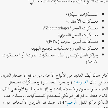
ضمنت الأنواع الرئيسية للمعسكرات النازية ما يلي:
المعسكرات المبكرة؛
معسكرات الاعتقال؛
معسكرات الغجر "Zigeunerlager"؛
معسكرات العمل القسري؛
معسكرات أسرى الحرب (POW)؛
معسكرات العبور ومعسكرات تجميع اليهود؛
ومراكز القتل (وتسمى أيضًا "معسكرات الموت" أو "معسكرات
الإبادة").
ان هناك أيضًا العديد من الأنواع الأخرى من مواقع الاحتجاز النازية،
ما في ذلك
الغيتوهات
؛ وسجون الجستابو؛ ومعسكرات احتجاز
لشباب؛ والسجون والإصلاحيات؛ ومرافق الجرمنة. وعلاوةً على ذلك،
انت هناك مواقع قتل لم تكن تُستخدم كمعسكرات. وشملت هذه
لمراكز مراكز القتل "
الرحيم
" T4، حيث قتل النازيون الأشخاص ذوي