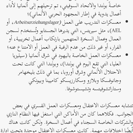
خاصةً بولندا والاتحاد السوفيتي، تم ترحيلهم إلى ألمانيا لأداء
أعمال يدوية في إطار المجهود الحربي الألماني)؛
معسكرات التدريب على العمل
(Arbeitserziehungslager،
أو
AEL)، مثل سيريتس، التي يديرها الجستابو وتُستخدم لسجن
العمال وعمال السخرة المتهمين بارتكاب أعمال تخريبية، أو
الفرار، أو غير ذلك من عدم الرغبة في العمل أو الامتناع عنه؛
معسكرات العمل الخاصة باليهود في شرق ألمانيا (سيليزيا
العليا، التي تقع اليوم في بولندا)، وبولندا التي كانت تحت
الاحتلال الألماني وشرق أوروبا، بما في ذلك بليخهامر
وجانوفسكا وبلازو وسكارزيسكو كاميينا وبيونكي
وستاراتشوفيتسه وتشيستوشوفا.
تشابه معسكرات الاعتقال ومعسكرات العمل القسري في بعض
لجوانب. فكلاهما كان من الأماكن التي استغل فيها النظام النازي
الشركات الخاصة السجناء في أعمال السخرة. ولكن كانت هناك
يضًا اختلافات مهمة. كانت معسكرات الاعتقال موحدة وتحت إدارة