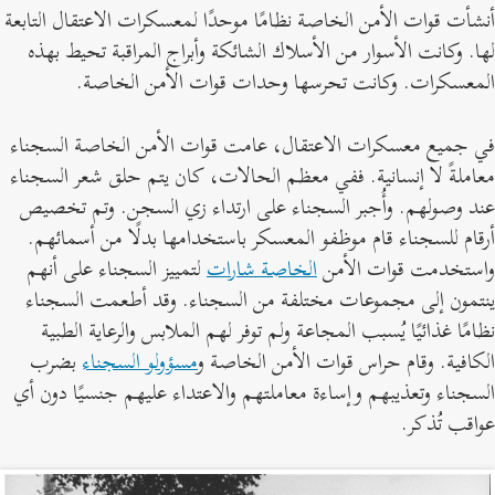
نشأت قوات الأمن الخاصة نظامًا موحدًا لمعسكرات الاعتقال التابعة
ها. وكانت الأسوار من الأسلاك الشائكة وأبراج المراقبة تحيط بهذه
لمعسكرات. وكانت تحرسها وحدات قوات الأمن الخاصة.
ي جميع معسكرات الاعتقال، عامت قوات الأمن الخاصة السجناء
عاملةً لا إنسانية. ففي معظم الحالات، كان يتم حلق شعر السجناء
ند وصولهم. وأُجبر السجناء على ارتداء زي السجن. وتم تخصيص
رقام للسجناء قام موظفو المعسكر باستخدامها بدلًا من أسمائهم.
استخدمت قوات الأمن
الخاصة شارات
لتمييز السجناء على أنهم
نتمون إلى مجموعات مختلفة من السجناء. وقد أطعمت السجناء
ظامًا غذائيًا يُسبب المجاعة ولم توفر لهم الملابس والرعاية الطبية
لكافية. وقام حراس قوات الأمن الخاصة و
مسؤولو السجناء
بضرب
لسجناء وتعذيبهم وإساءة معاملتهم والاعتداء عليهم جنسيًا دون أي
واقب تُذكر.