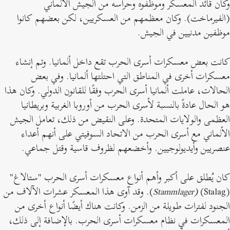
كان قائد المعسكر وموظفوه وحراسه من الجيش الألماني
الفيرماخت). وكان معظمهم من العسكريين، لكن بعضهم كانوا
وظفين مدنيين في الجيش.
انت بعض معسكرات أسرى الحرب تقع داخل ألمانيا. وتم إنشاء
عسكرات أخرى في المناطق التي احتلتها ألمانيا. وفي بعض
لحالات، عاملت ألمانيا أسرى الحرب وفقًا للقانون الدولي. وكان هذا
و الحال عادةً بالنسبة لأسرى الحرب من أوروبا الغربية وبريطانيا
لعظمى والولايات المتحدة. وعلى النقيض من ذلك، تعامل الجيش
لألماني مع أسرى الحرب من الاتحاد السوفيتي على أنهم أعداء
نصريين وأيديولوجيين. وأخضعهم لظروف قاسية وقتل جماعي.
ان يُطلق على أكبر وأهم أنواع معسكرات أسرى الحرب "ستالاغ"
(Sta
(Stammlager
). وقد آوى هذا المعسكر عشرات الآلاف من
لجنود لفترات طويلة من الزمن. وكانت هناك أيضًا أنواع أخرى من
لمعسكرات في نظام معسكرات أسرى الحرب. بالإضافة إلى ذلك،