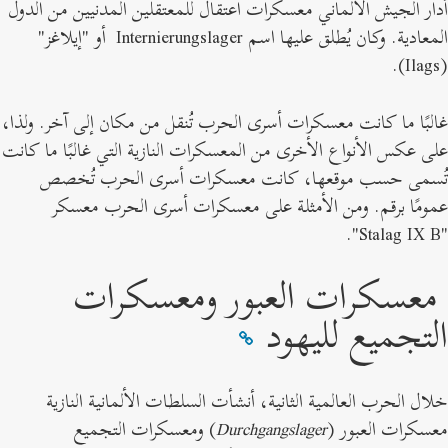
دار الجيش الألماني معسكرات اعتقال للمعتقلين المدنيين من الدول
لمعادية. وكان يُطلق عليها اسم Internierungslager
أو "إيلاغز"
(Ila
البًا ما كانت معسكرات أسرى الحرب تُنقل من مكان إلى آخر. ولذا،
لى عكس الأنواع الأخرى من المعسكرات النازية التي غالبًا ما كانت
ُسمى حسب موقعها، كانت معسكرات أسرى الحرب تُخصص
مومًا برقم. ومن الأمثلة على معسكرات أسرى الحرب معسكر
"Stala
عسكرات العبور ومعسكرات
لتجميع لليهود
لال الحرب العالمية الثانية، أنشأت السلطات الألمانية النازية
عسكرات العبور (
Durchgangslager
) ومعسكرات التجميع