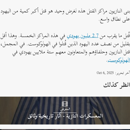
نى النازيون مراكز القتل هذه لغرض وحيد هو قتل أكبر كمية من اليهود
لى نطاق واسع.
ُتل ما يقرب من
2.7 مليون يهودي
في هذه المراكز الخمسة. وهذا أقل
قليل من نصف عدد اليهود الذين قُتلوا في الهولوكوست. في المجمل،
تل النازيون وحلفاؤهم والمتعاونون معهم ستة ملايين يهودي في
لهولوكوست
.
ر تحرير: Oct 6, 2025
نظر كذلك
المعرض
المعسكرات النازية - آثار تاريخية/وثائق