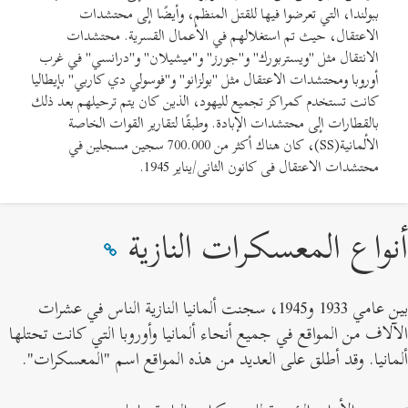
ببولندا، التي تعرضوا فيها للقتل المنظم، وأيضًا إلى محتشدات
محتش
الاعتقال، حيث تم استغلالهم في الأعمال القسرية. محتشدات
الانتقال مثل "ويستربورك" و"جورز" و"ميشيلان" و"درانسي" في غرب
المح
أوروبا ومحتشدات الاعتقال مثل "بولزانو" و"فوسولي دي كاربي" بإيطاليا
المح
كانت تستخدم كمراكز تجميع لليهود، الذين كان يتم ترحيلهم بعد ذلك
الرئ
بالقطارات إلى محتشدات الإبادة. وطبقًا لتقارير القوات الخاصة
مثل 
الألمانية(SS)، كان هناك أكثر من 700.000 سجين مسجلين في
ألما
محتشدات الاعتقال في كانون الثاني/يناير 1945.
برلي
مراك
نواع المعسكرات النازية
بين عامي 1933 و1945، سجنت ألمانيا النازية الناس في عشرات
لآلاف من المواقع في جميع أنحاء ألمانيا وأوروبا التي كانت تحتلها
لمانيا. وقد أطلق على العديد من هذه المواقع اسم "المعسكرات".