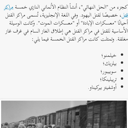
جزء من "الحل النهائي"، أنشأ النظام الألماني النازي خمسة
مراكز
تل
، خصيصًا لقتل اليهود. وفي اللغة الإنجليزية، تُسمى مراكز القتل
حيانًا "معسكرات الإبادة" أو "معسكرات الموت". وكانت الوسيلة
لأساسية للقتل في مراكز القتل هي إطلاق الغاز السام في غرف غاز
غلقة. وتمثلت كانت مراكز القتل الخمسة فيما يلي:
خيلمنو؛
بيلزيك؛
سوبيبور؛
تريبلينكا؛
أوشفيتز بيركيناو.