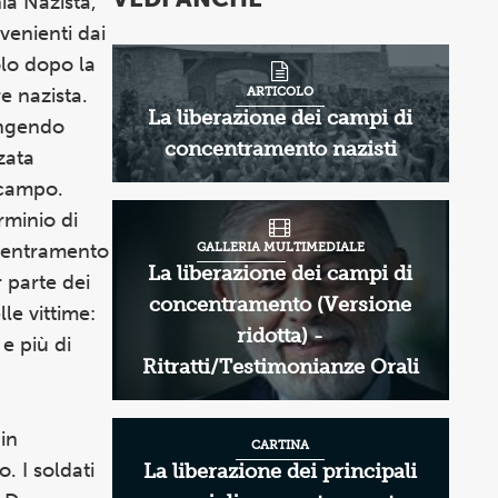
ia Nazista,
venienti dai
olo dopo la
e nazista.
ARTICOLO
La liberazione dei campi di
iungendo
concentramento nazisti
zata
 campo.
rminio di
ncentramento
GALLERIA MULTIMEDIALE
La liberazione dei campi di
r parte dei
concentramento (Versione
le vittime:
ridotta) -
e più di
Ritratti/Testimonianze Orali
in
CARTINA
. I soldati
La liberazione dei principali