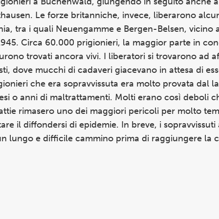
prigionieri a Buchenwald, giungendo in seguito anche 
ausen. Le forze britanniche, invece, liberarono alcun
a, tra i quali Neuengamme e Bergen-Belsen, vicino a
1945. Circa 60.000 prigionieri, la maggior parte in con
furono trovati ancora vivi. I liberatori si trovarono ad a
isti, dove mucchi di cadaveri giacevano in attesa di es
igionieri che era sopravvissuta era molto provata dal l
si o anni di maltrattamenti. Molti erano così deboli 
ttie rimasero uno dei maggiori pericoli per molto tem
re il diffondersi di epidemie. In breve, i sopravvissuti
n lungo e difficile cammino prima di raggiungere la 