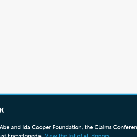
K
, Abe and Ida Cooper Foundation, the Claims Confere
ust Encyclopedia.
View the list of all donors
.