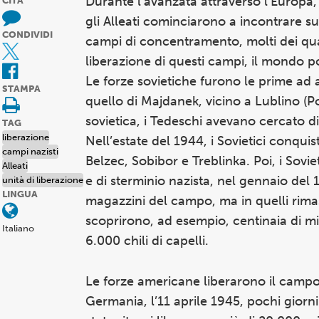
Durante l’avanzata attraverso l’Europa,
CITA
gli Alleati cominciarono a incontrare su
CONDIVIDI
campi di concentramento, molti dei qual
liberazione di questi campi, il mondo p
Le forze sovietiche furono le prime ad 
STAMPA
quello di Majdanek, vicino a Lublino (Po
sovietica, i Tedeschi avevano cercato 
TAG
liberazione
Nell’estate del 1944, i Sovietici conqui
campi nazisti
Belzec, Sobibor e Treblinka. Poi, i Sov
Alleati
e di sterminio nazista, nel gennaio del 
unità di liberazione
LINGUA
magazzini del campo, ma in quelli rimasti
scoprirono, ad esempio, centinaia di migl
Italiano
6.000 chili di capelli.
Le forze americane liberarono il camp
Germania, l’11 aprile 1945, pochi giorn