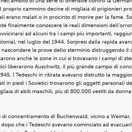
 nell’ambito di una serie di offensive contro la German
l proprio cammino decine di migliaia di prigionieri pro
i erano malati o in procinto di morire per la fame. S
oté finalmente conoscere le reali dimensioni dell’orror
avvicinarsi ad alcuni tra i campi più importanti, ragg
lonia), nel luglio del 1944. Sorpresi dalla rapida avan
di nascondere le prove dello sterminio distruggendo il
starono anche le zone in cui si trovavano i campi di ste
ietici liberarono Auschwitz, il più grande campo di co
1945. I Tedeschi in ritirata avevano distrutto la maggio
 in piedi i Sovietici trovarono gli oggetti personali del
iaia di abiti maschili, più di 800.000 vestiti da donna 
o di concentramento di Buchenwald, vicino a Weimar, 
i dopo che i Tedeschi avevano cominciato ad evacuarlo