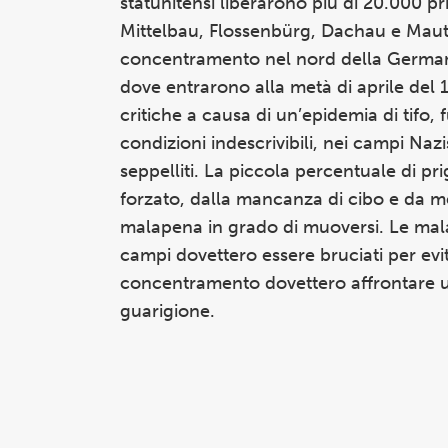
statunitensi liberarono più di 20.000 
Mittelbau, Flossenbürg, Dachau e Mauth
concentramento nel nord della Germani
dove entrarono alla metà di aprile del 
critiche a causa di un’epidemia di tifo, 
condizioni indescrivibili, nei campi Naz
seppelliti. La piccola percentuale di pr
forzato, dalla mancanza di cibo e da me
malapena in grado di muoversi. Le mala
campi dovettero essere bruciati per evita
concentramento dovettero affrontare u
guarigione.