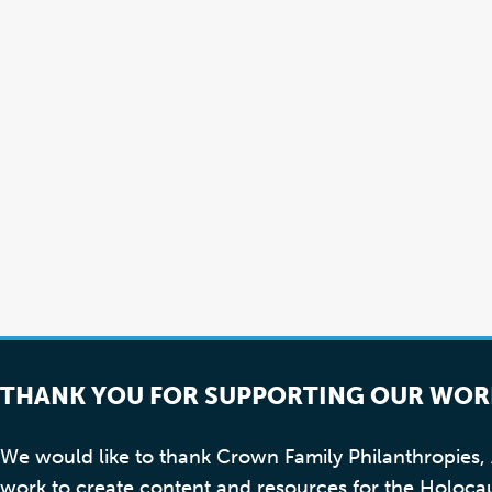
THANK YOU FOR SUPPORTING OUR WOR
We would like to thank Crown Family Philanthropies
work to create content and resources for the Holoca