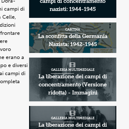
a Dora-
campi di concentramento
i campi di
nazisti: 1944-1945
 Celle,
dizioni
CARTINA
ffrontare
La sconfitta della Germania
sere
Nazista: 1942-1945
avoro
che erano a
po e diversi
GALLERIA MULTIMEDIALE
 ai campi di
La liberazione dei campi di
completa
concentramento (Versione
ridotta) - Immagini
GALLERIA MULTIMEDIALE
La liberazione dei campi di