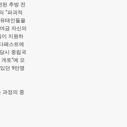
파견된 추방 전
의 “파괴적
리 유태인들을
하여금 자신의
독일이 지원하
 부다페스트에
 당시 중립국
 게토”에 모
 있던 9만명
 과정의 중