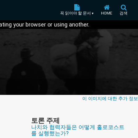
꼭 읽어야 할 문서
HOME
검색
▾
ting your browser or using another.
이 이미지에 대한 추가 정보
토론 주제
나치와 협력자들은 어떻게 홀로코스트
Items
를 실행했는가?
1