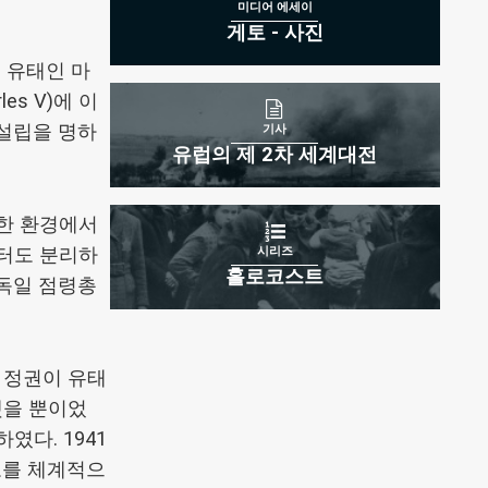
미디어 에세이
게토 - 사진
 유태인 마
s V)에 이
 설립을 명하
기사
유럽의 제 2차 세계대전
참한 환경에서
부터도 분리하
시리즈
홀로코스트
 독일 점령총
 정권이 유태
했을 뿐이었
다. 1941
토를 체계적으