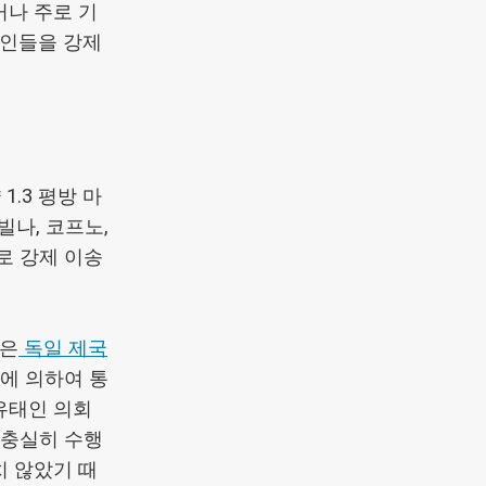
거나 주로 기
태인들을 강제
.3 평방 마
빌나, 코프노,
로 강제 이송
들은
독일 제국
)에 의하여 통
유태인 의회
 충실히 수행
치 않았기 때