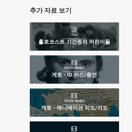
through
추가 자료 보기
1
of
2
기사
홀로코스트 기간중의 어린이들
미디어 에세이
게토 - ID 카드/증언
19
바르샤바 게토 봉기에서 SS 부대에 잡힌 유태인 저항군
당하
게
전사들.
 유
19
미디어 에세이
바르샤바 게토 봉기에서 SS 부대에 잡힌 유태인 저항군
게토 - 애니메이션 지도/지도
게
전사들. 폴란드, 바르샤바, 1943년 4월 19일-5월 16일.