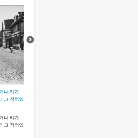
코프노 게토로부터 강제 추방당하는 장면
거나 리가
코프노
게토
로 부터 아마도 에스토니아로 강제 추방
이라고 적혀있
기 전에 소유품을 갖고 집합소로 모이라고 강요당하던
태인들의 모습. 리투아니아, 코프노, 1943년 10월.
거나 리가
이 사진은 죠지 카디쉬 (George Kadish) 가 찍은것임.
이라고 적혀있