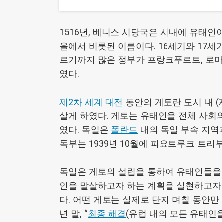
판.
담
장
1516년, 베니스 시당국은 시내에 유태인
을
을에서 비롯된 이름이다. 16세기와 17세기
넘
르기까지 많은 정부가 프랑크푸르트, 로마
거
였다.
나
리
제2차 세계 대전
동안의 게토란 도시 내 
가
게
살게 하였다. 게토는 유태인을 전체 사회
토
였다. 독일은
폴란드
내의 독일 부속 지역과
지
독부는 1939년 10월에 피요트루크 트
역
주
독일은 게토의 설립을 통하여 유태인들을
민
인을 말살하고자 하는 계획을 실현하고자
과
접
다. 어떤 게토는 실제로 단지 며칠 동안만
촉
년 말, “
최종 해결
(유럽 내의 모든 유태인
하