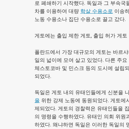
로 폐쇄하기 시작했다. 독일과 그 부속국
는
차를 이용하여 대량
학살 수용소로
이송하
자
노동 수용소나 집단 수용소로 끌고 갔다.
는
총
살
게토에는 출입 제한 게토, 출입 허가 게토
될
것
폴란드에서 가장 대규모의 게토는 바르샤바
이
일의 넓이에 모여 살고 있었다. 다른 주요 
라
체스토코바 및 민스크 등의 도시에 설립되
고
적
되었다.
혀
있
독일은 게토 내의 유태인들에게 신분을 
다.
을
위한 강제 노동에 동원되었다. 게토에서의
제되었다. 게토의 경찰력은 유태인들을 
의 명령을 수행하였다. 유태인 의회 위원
하였다. 왜냐하면 독일은 이러한 독일의 