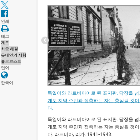
디
어
Item
1
에
인쇄
of
세
10
이)
태그
:
게토
독
최종 해결
일
유태인의 저항
어
홀로코스트
언어
와
라
한국어
트
비
독일어와 라트비아어로 된 표지판. 담장을 넘
아
게토 지역 주민과 접촉하는 자는 총살될 것
어
다.
로
독일어와 라트비아어로 된 표지판. 담장을 넘
된
게토 지역 주민과 접촉하는 자는 총살될 것
표
다. 라트비아, 리가, 1941-1943.
지