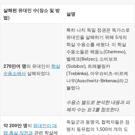
살해된 유대인 수(장소 및 방
설명
법)
특히 나치 독일 정권은 독가스로
유대인을 살해하기 위해 5개의
학살 수용소를 세웠다. 이 학살
수용소들은 헤움노(Chełmno),
벨제크(Belzec), 소비보르
270만여 명
의 유대인이
학살
(Sobibor), 트레블링카
수용소에서
살해되었다.
(Treblinka), 아우슈비츠-비르케
나우(Auschwitz-Birkenau)라고
불렸다.
수용소 별도로 분석한 내용과 피
해자 수는 표 2를 참조한다.
독일군과 동맹국, 협력자들은 점
약 200만 명
의
유대인이 대
령지 동유럽의 1,500여 개의 도
량 총살 작전과
관련 학살에