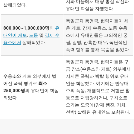
시와 마을에서 대량 총살 작전과
살해되었다.
유대인 학살을 자행했다.
독일군과 동맹국, 협력자들이 세
800,000~1,000,000명
의
유
운 게토, 강제 수용소, 노동 수용
대인이 게토
,
노동
및
강제 수
소에서 유대인들은 고의적인 궁
용소에서
살해되었다.
핍, 질병, 잔혹한 대우, 독단적인
폭력 행위를 통해 목숨을 잃었다.
독일군과 동맹국, 협력자들은 구
금 장소(수용소와 게토) 외부에서
수용소와 게토 외부에서 벌
저지른 폭력과 박탈 행위로 유대
어진 폭력 행위로
최소
인을 학살했다. 여기에는 반유대
250,000명
의 유대인이 학살
주의 폭동, 개별적으로 저항군 활
되었다.
동으로 처형당하거나, 구치소로
오가는 도중에(강제 행진, 기차,
선박) 살해된 유대인도 포함된다.