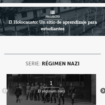
PROJECTO
El Holocausto: Un sitio de aprendizaje para
estudiantes
SERIE:
RÉGIMEN NAZI
SERIE:
RÉGIMEN
NAZI
Artículo
1
1
de
El régimen nazi
•••
•
9