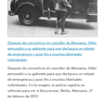
Después
de
convertirse
en
canciller
de
Alemania,
Hitler
Después de convertirse en canciller de Alemania, Hitler
Mi
persuadió
persuadió a su gabinete para que declarara un estado
tr
a
de emergencia y puso fin a muchas libertades
su
Mi
individuales
gabinete
tr
Después de convertirse en canciller de Alemania, Hitler
para
8 
persuadió a su gabinete para que declarara un estado
que
de emergencia y puso fin a muchas libertades
declarara
individuales. En la imagen, la policía registra un
un
vehículo para ver si lleva armas. Berlín, Alemania, 27
estado
de febrero de 1933.
de
emergencia