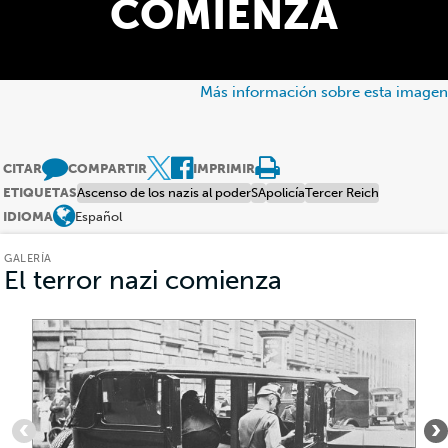
COMIENZA
Más información sobre esta imagen
CITAR
COMPARTIR
IMPRIMIR
ETIQUETAS
Ascenso de los nazis al poder
SA
policía
Tercer Reich
IDIOMA
Español
GALERÍA
El terror nazi comienza
(Galería)
Artículo
1
de
6
: