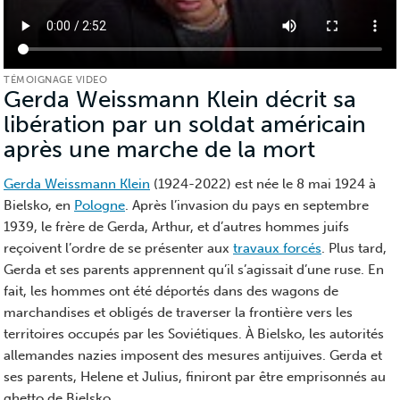
TÉMOIGNAGE VIDEO
Gerda Weissmann Klein décrit sa
libération par un soldat américain
après une marche de la mort
(Témoi
video)
Gerda Weissmann Klein
(1924-2022) est née le 8 mai 1924 à
Bielsko, en
Pologne
. Après l’invasion du pays en septembre
1939, le frère de Gerda, Arthur, et d’autres hommes juifs
reçoivent l’ordre de se présenter aux
travaux forcés
. Plus tard,
Gerda et ses parents apprennent qu’il s’agissait d’une ruse. En
fait, les hommes ont été déportés dans des wagons de
marchandises et obligés de traverser la frontière vers les
territoires occupés par les Soviétiques. À Bielsko, les autorités
allemandes nazies imposent des mesures antijuives. Gerda et
ses parents, Helene et Julius, finiront par être emprisonnés au
ghetto de Bielsko.