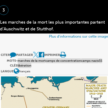
3
Les marches de la mort les plus importantes partent
d’Auschwitz et de Stutthof.
Plus d'informations sur cette image
CITER
PARTAGER
IMPRIMER
MOTS-
marches de la mort
camps de concentration
camps nazis
SS
CLÉS
libération
LANGUE
français