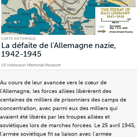
CARTE HISTORIQUE
La défaite de l'Allemagne nazie,
1942-1945
(Carte
historique)
Crédits:
US Holocaust Memorial Museum
Au cours de leur avancée vers le cœur de
l'Allemagne, les forces alliées libérèrent des
centaines de milliers de prisonniers des camps de
concentration, avec parmi eux des milliers qui
avaient été libérés par les troupes alliées et
soviétiques lors de marches forcées. Le 25 avril 1945,
l'armée soviétique fit sa liaison avec l'armée