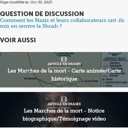
Page modifiée le: Oct 30, 2025
QUESTION DE DISCUSSION
Comment les Nazis et leurs collaborateurs ont-ils
Items
mis en œuvre la Shoah ?
1
through
VOIR AUSSI
1
of
2
ARTICLE EN IMAGES
Les Marches de la mort - Carte animée/Carte
historique
ARTICLE EN IMAGES
Les Marches de la mort - Notice
biographique/Témoignage video