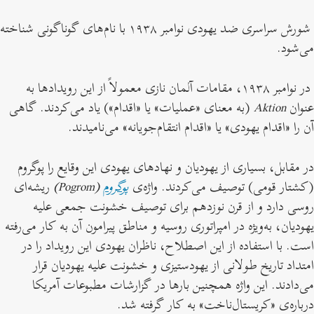
شورش سراسری ضد یهودی نوامبر ۱۹۳۸ با نام‌های گوناگونی شناخته
می‌شود.
در نوامبر ۱۹۳۸، مقامات آلمان نازی معمولاً از این رویدادها به
عنوان
Aktion
(به معنای «عملیات» یا «اقدام») یاد می‌کردند. گاهی
آن را «اقدام یهودی» یا «اقدام انتقام‌جویانه» می‌نامیدند.
در مقابل، بسیاری از یهودیان و نهادهای یهودی این وقایع را پوگروم
(کشتار قومی) توصیف می‌کردند. واژه‌ی
پوگروم
(Pogrom)
ریشه‌ای
روسی دارد و از قرن نوزدهم برای توصیف خشونت جمعی علیه
یهودیان، به‌ویژه در امپراتوری روسیه و مناطق پیرامون آن به کار می‌رفته
است. با استفاده از این اصطلاح، ناظران یهودی این رویداد را در
امتداد تاریخ طولانی‌ از یهودستیزی و خشونت علیه یهودیان قرار
می‌دادند. این واژه‌ همچنین بارها در گزارشات مطبوعات آمریکا
درباره‌ی «کریستال‌ناخت» به کار گرفته شد.