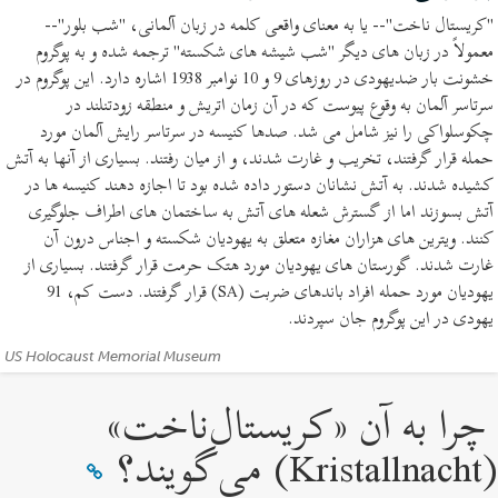
ها)
"کریستال ناخت"-- یا به معنای واقعی کلمه در زبان آلمانی، "شب بلور"--
معمولاً در زبان های دیگر "شب شیشه های شکسته" ترجمه شده و به پوگروم
خشونت بار ضدیهودی در روزهای 9 و 10 نوامبر 1938 اشاره دارد. این پوگروم در
سرتاسر آلمان به وقوع پیوست که در آن زمان اتریش و منطقه زودتنلند در
چکوسلواکی را نیز شامل می شد. صدها کنیسه در سرتاسر رایش آلمان مورد
حمله قرار گرفتند، تخریب و غارت شدند، و از میان رفتند. بسیاری از آنها به آتش
کشیده شدند. به آتش نشانان دستور داده شده بود تا اجازه دهند کنیسه ها در
آتش بسوزند اما از گسترش شعله های آتش به ساختمان های اطراف جلوگیری
کنند. ویترین های هزاران مغازه متعلق به یهودیان شکسته و اجناس درون آن
غارت شدند. گورستان های یهودیان مورد هتک حرمت قرار گرفتند. بسیاری از
یهودیان مورد حمله افراد باندهای ضربت (SA) قرار گرفتند. دست کم، 91
یهودی در این پوگروم جان سپردند.
منابع،
US Holocaust Memorial Museum
اعتبار:
چرا به آن «کریستال‌ناخت»
(Kristallnacht) می‌گویند؟