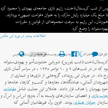
پس از شب کریستال‌ناخت، رژیم نازی جامعه‌ی یهودی را مجبود کرد
تا مبلغ یک میلیارد رایش مارک را به عنوان «غرامت تنبیهی» بپردازند.
هم‌زمان، این رژیم به سرعت مجموعه‌ای از قوانین و مقررات
یهودستیزانه را وضع کرد.
اطلاعات بیشتر در مورد این عکس
​نقل قول
اشتراک
چاپ
برچسب‌ها
قتل‌عام‌ها
اس‌اس
زبان
فارسی
کریستال‌ناخت (شب بلورین)
شورشی خشونت‌آمیز و یهودی‌ستیزانه
بود که در در شب‌های ۹ و ۱۰ نوامبر ۱۹۳۸ ، در سراسر آلمان نازی
رخ داد. در جریان این رویداد، گروه‌هایی از نازی‌ها و شماری از
شهروندان آلمانی‌، عبادتگاه‌ها، مغازه‌ها و کسب‌و کارها، خانه‌ها و
خود یهودیان را هدف قرار دادند. عاملان این جنایت شامل
مقامات
حزب نازی
و اعضای سازمان‌های وابسته به آ، به‌ویژه اس‌اس و اس‌آ
،
و
سازمان
جوانان هیتلری
بودند. افزون برآ، غیرنظامیان آلمانی که