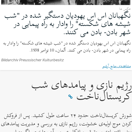
عکس ها
نگهبانان اس اس یهودیان دستگیر شده در "شب
شیشه های شکسته" را وادار به راه پیمایی در
شهر بادن- بادن می کنند.
(عکس
ها)
نگهبانان اس اس یهودیان دستگیر شده در "شب شیشه های شکسته" را وادار به
راه پیمایی در شهر بادن- بادن می کنند. آلمان، 10 نوامبر 1938.
منابع،
Bildarchiv Preussischer Kulturbesitz
​مشاهده‌ی ​منابع آرشیو
اعتبار:
رژیم نازی و پیامدهای شب
کریستال‌ناخت
شورش کریستال‌ناخت حدود ۲۴ ساعت طول کشید. پس از فروکش
کردن موج اولیه‌ی خشونت، رژیم نازی به بررسی و مدیریت پیامدهای
منفی اقتصادی، حقوقی و افکار عمومی آن پرداخت. اگرچه این