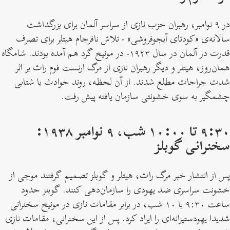
در ۹ نوامبر، رهبران حزب نازی از سراسر آلمان برای بزرگداشت
سالانه‌ی «کودتای آبجوفروشی» - تلاش نافرجام هیتلر برای تصرف
قدرت در آلمان در سال ۱۹۲۳- در مونیخ گرد هم آمده بودند. شامگاه
همان‌روز، هیتلر و دیگر رهبران نازی از مرگ ارنست فوم راث بر اثر
شدت جراحات مطلع شدند. از آن لحظه، روند حوادث با شتابی
چشمگیر به سوی خشونتی سازمان یافته پیش رفت.
۹:۳۰ تا ۱۰:۰۰ شب، ۹ نوامبر ۱۹۳۸:
سخنرانی گوبلز
پس از انتشار خبر مرگ راث، هیتلر و گوبلز تصمیم گرفتند موجی از
خشونت سراسری ضد یهودی را سازمان‌دهی کنند. گوبلز حدود
ساعت ۹:۳۰ یا ۱۰ شب، در برابر مقامات نازی در مونیخ سخنرانی
شدیدا یهودستیزانه‌ای را ایراد کرد. پس از این سخنرانی، مقامات نازی