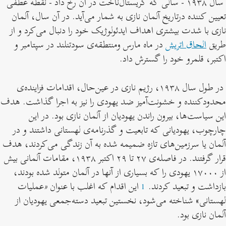
سال ۱۹۳۸ - سالی که کریستال‌ناخت در آن رخ داد - نقطه عطفی
تعیین کننده درتاریخ آلمان نازی به شمار می‌آید. در آن سال، آلمان
نازی با شدت بیشتری اهداف ایدئولوژیک خود را دنبال می‌کرد و از
طریق
الحاق اتریش
در ماه مارس ومنتطقه‌ی سودتنلند در سپتامبر و
اکتبر، قلمرو خود را گسترش داد.
در طول سال ۱۹۳۸، رژیم نازی در عین‌حال، اقدامات فزاینده‌ی
محدودکننده و خشونت‌آمیز ضد یهودی را نیز به اجرا گذاشت. هدف
این سیاست‌ها، بیرون راندن یهودیان از آلمان نازی بود. در این
چارچوب، یهودیانی که تابعیت و گذرنامه‌ی لهستانی داشتند و در
آلمان یا سرزمین‌های تازه ضمیمه شده به آن زندگی می‌کردند، هدف
قرار گرفتند. در فاصله‌ی ۲۷ تا ۲۹ اکتبر ۱۹۳۸، مقامات آلمانی بیش
از ۱۷۰۰۰ یهودی را که بسیاری از آنها در آلمان متولد شده بودند،
بازداشت و تبعید کردند.
این اقدام که اغلب با عنوان
«
عملیات
Footnote
1
1
لهستانی» شناخته می‌شود، نخستین تبعید دسته‌جمعی یهودیان از
آلمان نازی بود.