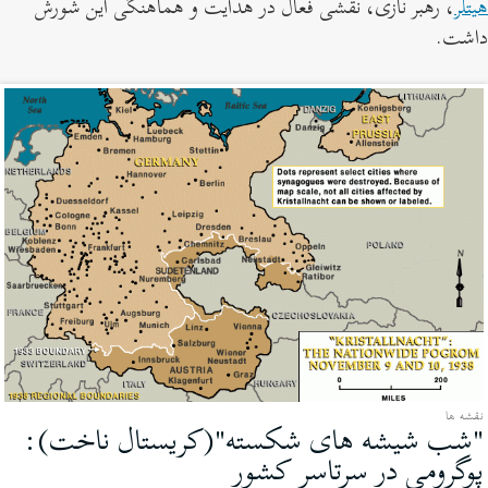
هیتلر
، رهبر نازی، نقشی فعال در هدایت و هماهنگی این شورش
داشت.
نقشه ها
"شب شیشه های شکسته"(کریستال ناخت):
پوگرومی در سرتاسر کشور
(نقشه