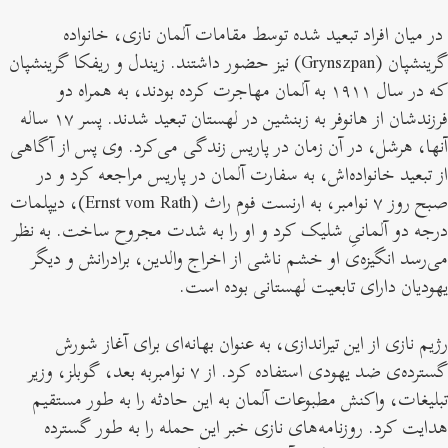
در میان افراد تبعید شده توسط مقامات آلمان نازی، خانواده
گرینشپان (Grynszpan) نیز حضور داشتند. زیندل و ریفکا گرینشپان
که در سال ۱۹۱۱ به آلمان مهاجرت کرده بودند، به همراه دو
فرزندشان از هانوفر به زبنشین در لهستان تبعید شدند. پسر ۱۷ ساله
آنها، هرشل، در آن زمان در پاریس زندگی می‌کرد. وی پس از آگاهی
از تبعید خانواده‌اش، به سفارت آلمان در پاریس مراجعه کرد و در
صبح روز ۷ نوامبر، به ارنست فوم راث (Ernst vom Rath)، دیپلمات
درجه دو آلمانیِ شلیک کرد و او را به شدت مجروح ساخت. به نظر
می‌رسد انگیزه‌ی او خشم ناشی از اخراج والدین، برادرانش و دیگر
یهودیان دارای تابعیت لهستانی بوده است.
رژیم نازی از این تیراندازی، به عنوان بهانه‌ای برای آغاز شورش
گسترده‌ی ضد یهودی استفاده کرد. از ۷ نوامبربه بعد، گوبلز، وزیر
تبلیغات، واکنش مطبوعات آلمان به این حادثه را به طور مستقیم
هدایت کرد. روزنامه‌های نازی خبر این حمله را به طور گسترده