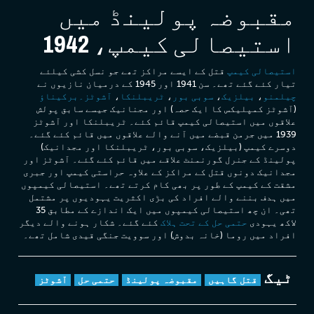
مقبوضہ پولینڈ میں
استیصالی کیمپ، 1942
استیصالی کیمپ
قتل کے ایسے مراکز تھے جو نسل کشی کیلئے
تیار کئے گئے تھے۔ سن 1941 اور 1945 کے درمیان نازیوں نے
چیلمنو
،
بیلزیک
،
سوبی بور
،
ٹریبلنکا
،
آشوٹز۔برکیناؤ
(آشوٹز کمپلیکس کا ایک حصہ) اور مجنانیک جیسے سابق پولش
علاقوں میں استیصالی کیمپ قائم کئے۔ ٹریبلنکا اور آشوٹز
1939 میں جرمن قبضے میں آنے والے علاقوں میں قائم کئے گئے۔
دوسرے کیمپ (بیلزیک، سوبی بور، ٹریبلنکا اور مجدانیک)
پولینڈ کے جنرل گورنمنٹ علاقے میں قائم کئے گئے۔ آشوٹز اور
مجدانیک دونوں قتل کے مراکز کے علاوہ حراستی کیمپ اور جبری
مشقت کے کیمپ کے طور پر بھی کام کرتے تھے۔ استیصالی کیمپوں
میں ہدف بننے والے افراد کی بڑی اکثریت یہودیوں پر مشتمل
تھی۔ ان چھ استیصالی کیمپوں میں ایک اندازے کے مطابق 35
لاکھ یہودی
حتمی حل کے تحت ہلاک
کئے گئے۔ شکار ہونے والے دیگر
افراد میں روما (خانہ بدوش) اور سوویت جنگی قیدی شامل تھے۔
ٹیگ
قتل گاہيں
مقبوضہ پولینڈ
حتمی حل
آشوٹز