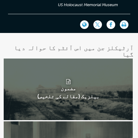
US Holocaust Memorial Museum
آرٹیکلز جن میں اس آئٹم کا حوالہ دیا
گیا
مضمون
بیلزیک (مقالے کی تلخیص)