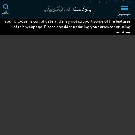
مین کانٹنٹ پر جائیں
تلاش
مینیو
Your browser is out of date and may not support some of the features
of this webpage. Please consider updating your browser or using
another.