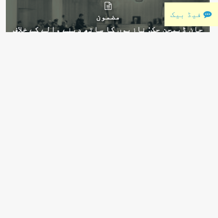
فیڈ بیک
مضمون
جان ڈیمجن جک: نازیوں کا ساتھ دینے والے کے خلاف
قانونی کارروائی
مضمون
چیلمنو (مقالے کی تلخیص)