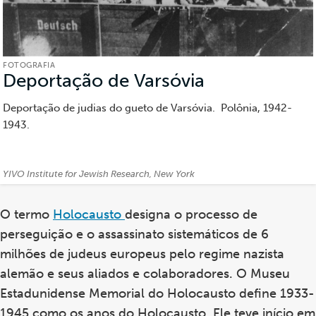
FOTOGRAFIA
Deportação de Varsóvia
(Fotografia)
Deportação de judias do gueto de Varsóvia. Polônia, 1942-
1943.
Créditos:
YIVO Institute for Jewish Research, New York
O termo
Holocausto
designa o processo de
perseguição e o assassinato sistemáticos de 6
milhões de judeus europeus pelo regime nazista
alemão e seus aliados e colaboradores. O Museu
Estadunidense Memorial do Holocausto define 1933-
1945 como os anos do Holocausto. Ele teve início em