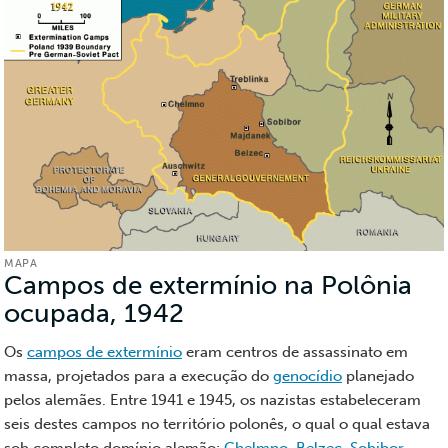
MAPA
Campos de extermínio na Polônia
ocupada, 1942
(Mapa)
Os
campos de extermínio
eram centros de assassinato em
massa, projetados para a execução do
genocídio
planejado
pelos alemães. Entre 1941 e 1945, os nazistas estabeleceram
seis destes campos no território polonês, o qual o qual estava
sob completo domínio alemão:
Chelmno
,
Belzec
,
Sobibor
,