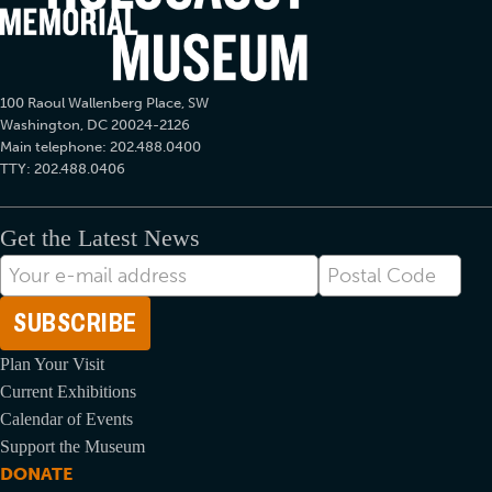
100 Raoul Wallenberg Place, SW
Washington, DC 20024-2126
Main telephone: 202.488.0400
TTY: 202.488.0406
Get the Latest News
Endereço-
Postal
eletrônico
Code
Plan Your Visit
Current Exhibitions
Calendar of Events
Support the Museum
DONATE