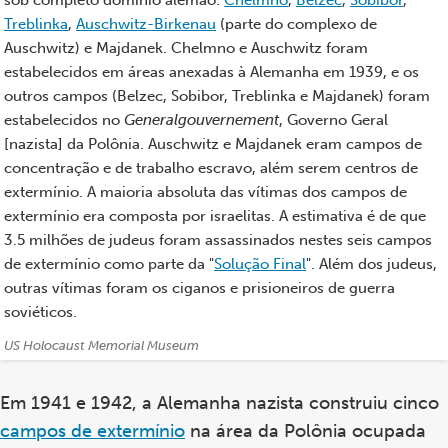
Treblinka
,
Auschwitz-Birkenau
(parte do complexo de
Auschwitz) e Majdanek. Chelmno e Auschwitz foram
estabelecidos em áreas anexadas à Alemanha em 1939, e os
outros campos (Belzec, Sobibor, Treblinka e Majdanek) foram
estabelecidos no
Generalgouvernement
, Governo Geral
[nazista] da Polônia. Auschwitz e Majdanek eram campos de
concentração e de trabalho escravo, além serem centros de
extermínio. A maioria absoluta das vítimas dos campos de
extermínio era composta por israelitas. A estimativa é de que
3.5 milhões de judeus foram assassinados nestes seis campos
de extermínio como parte da "
Solução Final
". Além dos judeus,
outras vítimas foram os ciganos e prisioneiros de guerra
soviéticos.
Créditos:
US Holocaust Memorial Museum
Em 1941 e 1942, a Alemanha nazista construiu cinco
campos de extermínio
na área da Polônia ocupada