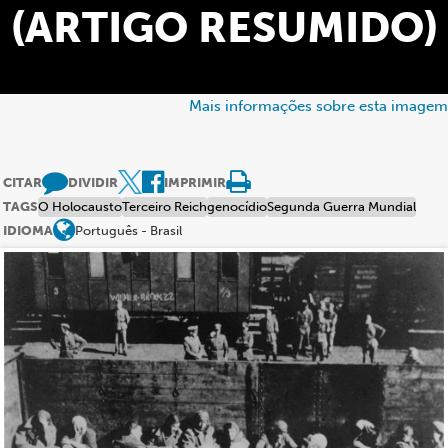
(ARTIGO RESUMIDO)
Mais informações sobre esta imagem
CITAR
DIVIDIR
IMPRIMIR
TAGS
O Holocausto
Terceiro Reich
genocídio
Segunda Guerra Mundial
IDIOMA
Português - Brasil