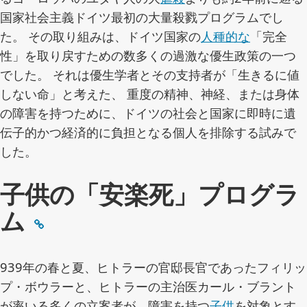
国家社会主義ドイツ最初の大量殺戮プログラムでし
た。 その取り組みは、ドイツ国家の
人種的な
「完全
性」を取り戻すための数多くの過激な優生政策の一つ
でした。 それは優生学者とその支持者が「生きるに値
しない命」と考えた、 重度の精神、神経、または身体
の障害を持つために、ドイツの社会と国家に即時に遺
伝子的かつ経済的に負担となる個人を排除する試みで
した。
子供の「安楽死」プログラ
ム
939年の春と夏、ヒトラーの官邸長官であったフィリッ
プ・ボウラーと、ヒトラーの主治医カール・ブラント
が率いる多くの立案者が、障害を持つ
子供
を対象とす