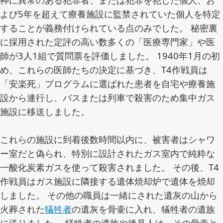
よび5年を超えて療養施設に監禁されていた個人を特定
することが義務付けられている点のみでした。 秘密裏
に採用された定評の高い数多くの「医療専門家」や医
師が3人1組で質問票を評価しました。 1940年1月の初
め、これらの医師たちの決定に基づき、T4作戦員は
「安楽死」プログラムに選ばれた患者を自宅や療養施
設から連行し、バスまたは列車で殺害のため集中ガス
施設に移送しました。
これらの施設に到着後数時間以内に、被害者はシャワ
ー室だと偽られ、特別に設計されたガス室内で純粋な
一酸化炭素ガスを使って殺害されました。 その後、T4
作戦員はガス施設に隣接する遺体焼却炉で遺体を焼却
しました。 その他の職員は一緒にされた遺灰の山から
火葬された
犠牲者
の遺灰を骨壷に入れ、犠牲者の遺族
に送りました。 犠牲者の遺族や後見人は、その骨壷と