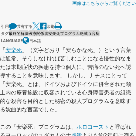
画像はこちらからご覧ください
引用
共有する
印刷
タグ
最終的解決
医療関係者
安楽死プログラム
絶滅収容所
LANGUAGE
日本語
「
安楽死
」（文字どおり「安らかな死」）という言葉
は通常、そうしなければ苦しむことになる慢性的なま
たは末期症状の疾患を持つ個人に、苦痛のない死へ誘
導することを意味します。 しかし、ナチスにとって
「安楽死」とは、ドイツおよびドイツに併合された領
土内の療養施設に収容されている心身障害患者の組織
的な殺害を目的とした秘密の殺人プログラムを意味す
る婉曲的な言葉でした。
この「安楽死」プログラムは、
ホロコースト
と呼ばれ
るヨーロッパのユダヤ人の大
虐殺
よりも約2年前に遡る