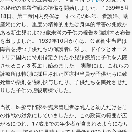
る秘密の虐殺作戦の準備を開始しました。 1939年8月
18日、第三帝国内務省は、すべての医師、看護婦、助
産婦に対し、重度の精神的または身体的障害の兆候が
ある新生児および3歳未満の子供の報告を強制する布告
を出しました。 1939年10月からは、公衆衛生当局は
障害を持つ子供たちの保護者に対し、ドイツとオース
トリア国内に特別指定された小児診療所に子供を入院
させることを奨励し始めました。 実際には、これらの
診療所は特別に採用された医療担当員が子供たちに致
死量の薬剤を過剰投与したり、子供たちを餓死させた
りした子供の虐殺病棟でした。
当初、医療専門家や臨床管理者は乳児と幼児だけをこ
の作戦の対象にしていましたが、この政策の範囲が広
がるにつれ、17歳までの年少者が含まれるようになり
ました。 控えめに見積もっても最低5,000人の心身障