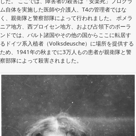
した。 ここでは、障害者の殺害は「安楽死」プログラ
ム自体を実施した医師や介護人、T4の管理者ではな
く、親衛隊と警察部隊によって行われました。 ポメラ
ニア地方、西プロイセン地方、および占領下のポーラ
ンドでは、バルト諸国やその他の国からここに転居す
るドイツ系入植者（Volksdeusche）に場所を提供する
ため、1941年の秋までに3万人もの患者が親衛隊と警
察部隊によって殺害されました。