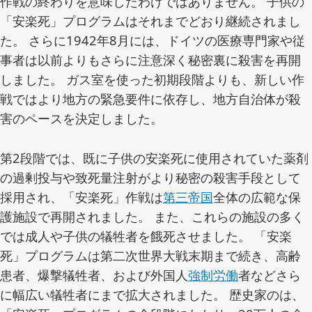
作戦の終わりを意味したわけではありません。 子供の
ト:
「安楽死」プログラムはそれまでどおり継続されまし
た。 さらに1942年8月には、ドイツの医療専門家や従
事者は以前よりもさらに注意深く秘密裏に殺害を再開
しました。 ガス室を使った初期段階よりも、新しい作
戦ではより地方の緊急要件に依存し、地方自治体が殺
害のペースを決定しました。
第2段階では、既に子供の安楽死に使用されていた薬剤
の過剰投与や致死量注射がより秘密の殺害手段として
採用され、「安楽死」作戦は
第三帝国
全体の広範な保
護施設で再開されました。 また、これらの施設の多く
では成人や子供の犠牲者を餓死させました。 「安楽
死」プログラムは第二次世界大戦末期まで続き、高齢
患者、爆撃犠牲者、および外国人
強制労働
者などさら
に幅広い犠牲者にまで拡大されました。 歴史家のは、