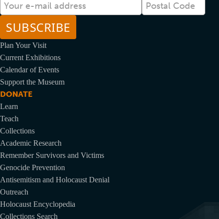
メ
Postal
ー
Code
ル
Plan Your Visit
Current Exhibitions
Calendar of Events
Support the Museum
DONATE
Learn
Teach
Collections
Academic Research
Remember Survivors and Victims
Genocide Prevention
Antisemitism and Holocaust Denial
Outreach
Holocaust Encyclopedia
Collections Search