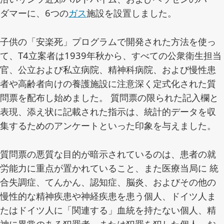
ダマーに、6つの
ガス
施設を設置しました。
子供の「安楽死」プログラムで開発された方法を使っ
て、T4立案者は1939年秋から、すべての公衆衛生担当
官、公立および私立病院、精神科病院、および慢性患
者や高齢者向けの養護施設に注意深く定式化された質
問票を配布し始めました。 質問票の限られた記入欄と
表現、添え状に記載された指示は、統計的データを収
集するためのアンケートといった印象を与えました。
質問票の悪質な目的が暗示されているのは、患者の就
労能力に重点が置かれていること、また医療当局に 統
合失調症、てんかん、認知症、脳炎、およびその他の
慢性的な精神疾患や神経疾患を患う個人、ドイツ人ま
たはドイツ人に「関連する」血統を持たない個人、精
神に異常のある犯罪者、または犯罪を犯した個人、お