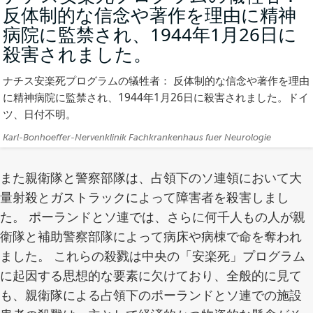
反体制的な信念や著作を理由に精神
病院に監禁され、1944年1月26日に
殺害されました。
(写
真)
ナチス安楽死プログラムの犠牲者： 反体制的な信念や著作を理由
に精神病院に監禁され、1944年1月26日に殺害されました。ドイ
ツ、日付不明。
ク
Karl-Bonhoeffer-Nervenklinik Fachkrankenhaus fuer Neurologie
レ
ジ
また親衛隊と警察部隊は、占領下のソ連領において大
ッ
量射殺とガストラックによって障害者を殺害しまし
ト:
た。 ポーランドとソ連では、さらに何千人もの人が親
衛隊と補助警察部隊によって病床や病棟で命を奪われ
ました。 これらの殺戮は中央の「安楽死」プログラム
に起因する思想的な要素に欠けており、全般的に見て
も、親衛隊による占領下のポーランドとソ連での施設