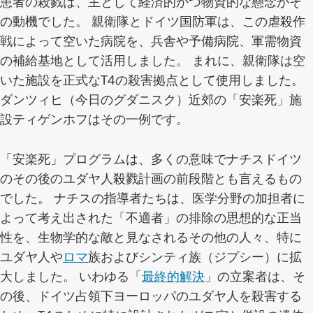
患者の殺戮は、主として経済的かつ物資的な懸念がそ
の動機でした。 親衛隊とドイツ国防軍は、この虐殺作
戦によって空いた病院を、兵舎や予備病院、軍需物資
の補給基地として活用しました。 まれに、親衛隊は空
いた施設を正式なT4の殺害拠点として使用しました。
ダンツィヒ（今日のグダニスク）近郊の「安楽死」施
設ティゲンホフはその一例です。
「安楽死」プログラムは、多くの意味でナチスドイツ
のその後のユダヤ人殺戮計画の前段階とも言えるもの
でした。 ナチスの指導者たちは、医学分野の加担者に
よって考え出された「不適者」の排除の思想的な正当
性を、生物学的な敵と見なされるその他の人々、特に
ユダヤ人や
ロマ
族およびシンティ族（ジプシー）に拡
大しました。 いわゆる「
最終的解決
」の立案者は、そ
の後、ドイツ占領下ヨーロッパのユダヤ人を殺害する