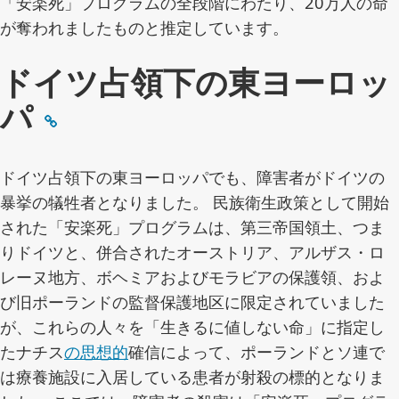
「安楽死」プログラムの全段階にわたり、20万人の命
が奪われましたものと推定しています。
ドイツ占領下の東ヨーロッ
パ
ドイツ占領下の東ヨーロッパでも、障害者がドイツの
暴挙の犠牲者となりました。 民族衛生政策として開始
された「安楽死」プログラムは、第三帝国領土、つま
りドイツと、併合されたオーストリア、アルザス・ロ
レーヌ地方、ボヘミアおよびモラビアの保護領、およ
び旧ポーランドの監督保護地区に限定されていました
が、これらの人々を「生きるに値しない命」に指定し
たナチス
の思想的
確信によって、ポーランドとソ連で
は療養施設に入居している患者が射殺の標的となりま