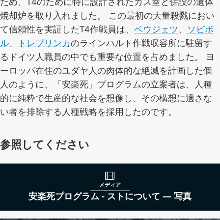
ため、T4のために特に設計されたガス室と併設の遺体
焼却炉を取り入れました。 この最初の大量殺戮におい
て信頼性を実証したT4作戦員は、
ベウジェツ
、
ソビボ
ル
、
トレブリンカ
のラインハルト作戦収容所に駐留す
るドイツ人職員の中でも重要な位置を占めました。 ヨ
ーロッパ在住のユダヤ人の肉体的な絶滅を計画した個
人のように、「安楽死」プログラムの立案者は、人種
的に純粋で生産的な社会を想像し、その構想に適さな
い者を排除する人種戦略を採用したのです。
参照してください
メディア
安楽死プログラム - ストについて — 写真