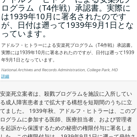
ログラム（T4作戦）承認書。実際に
は1939年10月に署名されたのです
が、日付は遡って1939年9月1日とな
っています。
(写
真)
アドルフ・ヒトラーによる安楽死プログラム（T4作戦）承認書。
実際には1939年10月に署名されたのですが、日付は遡って1939
年9月1日となっています。
ク
National Archives and Records Administration, College Park, MD
詳細
レ
ジ
ッ
安楽死立案者は、殺戮プログラムを施設に入所してい
ト:
る成人障害患者まで拡大する構想を短期間のうちに立
てました。 1939年秋、アドルフ・ヒトラーは、このプ
ログラムに参加する医師、医療担当者、および管理者
を起訴から保護するための秘密の権限付与に署名しま
した。この権限付与は、1939年9月1日に遡って発効さ