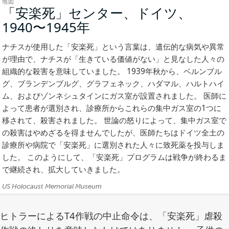
地図
「安楽死」センター、ドイツ、
1940〜1945年
(地
図)
ナチスが使用した「安楽死」という言葉は、遺伝的な病気や異常
が理由で、ナチスが「生きている価値がない」と見なした人々の
組織的な殺害を意味していました。 1939年秋から、ベルンブル
グ、ブランデンブルグ、グラフェネック、ハダマル、ハルトハイ
ム、およびゾンネシュタインにガス室が設置されました。 医師に
よって患者が選別され、診療所からこれらの集中ガス室の1つに
移されて、殺害されました。 世論の怒りによって、集中ガス室で
の殺害はやめざるを得ませんでしたが、医師たちはドイツ全土の
診療所や病院で「安楽死」に選別された人々に致死薬を投与しま
した。 このようにして、「安楽死」プログラムは戦争が終わるま
で継続され、拡大していきました。
ク
US Holocaust Memorial Museum
レ
ジ
ヒトラーによるT4作戦の中止命令は、「安楽死」虐殺
ッ