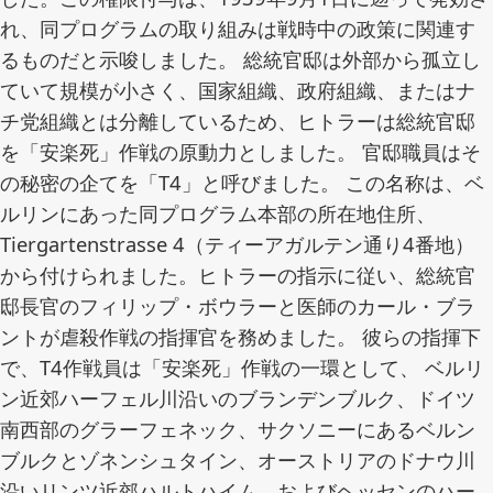
れ、同プログラムの取り組みは戦時中の政策に関連す
るものだと示唆しました。 総統官邸は外部から孤立し
ていて規模が小さく、国家組織、政府組織、またはナ
チ党組織とは分離しているため、ヒトラーは総統官邸
を「安楽死」作戦の原動力としました。 官邸職員はそ
の秘密の企てを「T4」と呼びました。 この名称は、ベ
ルリンにあった同プログラム本部の所在地住所、
Tiergartenstrasse 4（ティーアガルテン通り4番地）
から付けられました。ヒトラーの指示に従い、総統官
邸長官のフィリップ・ボウラーと医師のカール・ブラ
ントが虐殺作戦の指揮官を務めました。 彼らの指揮下
で、T4作戦員は「安楽死」作戦の一環として、 ベルリ
ン近郊ハーフェル川沿いのブランデンブルク、ドイツ
南西部のグラーフェネック、サクソニーにあるベルン
ブルクとゾネンシュタイン、オーストリアのドナウ川
沿いリンツ近郊ハルトハイム、およびヘッセンのハー