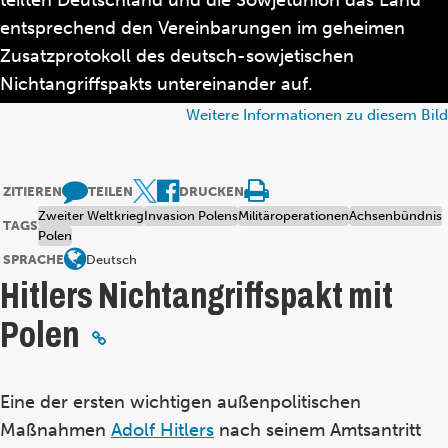
teilten Deutschland und die Sowjetunion das Land
entsprechend den Vereinbarungen im geheimen
Zusatzprotokoll des deutsch-sowjetischen
Nichtangriffspakts untereinander auf.
Weitere Informationen zu diesem Bild
ZITIEREN
TEILEN
DRUCKEN
Zweiter Weltkrieg
Invasion Polens
Militäroperationen
Achsenbündnis
TAGS
Polen
SPRACHE
Deutsch
Hitlers Nichtangriffspakt mit
Polen
Eine der ersten wichtigen außenpolitischen
Maßnahmen
Adolf Hitlers
nach seinem Amtsantritt