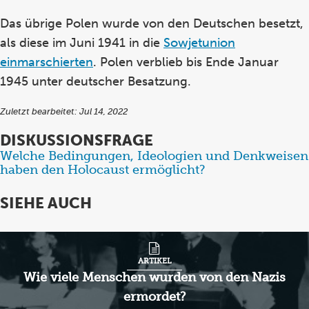
Das übrige Polen wurde von den Deutschen besetzt,
als diese im Juni 1941 in die
Sowjetunion
einmarschierten
. Polen verblieb bis Ende Januar
1945 unter deutscher Besatzung.
Zuletzt bearbeitet: Jul 14, 2022
DISKUSSIONSFRAGE
Welche Bedingungen, Ideologien und Denkweisen
Items
haben den Holocaust ermöglicht?
1
through
SIEHE AUCH
1
of
2
ARTIKEL
Wie viele Menschen wurden von den Nazis
ermordet?