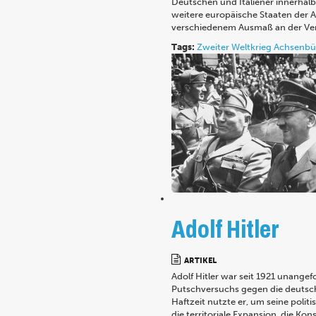
Deutschen und Italiener innerhalb
weitere europäische Staaten der 
verschiedenem Ausmaß an der Ve
Tags:
Zweiter Weltkrieg
Achsenbü
Adolf Hitler
ARTIKEL
Adolf Hitler war seit 1921 unangef
Putschversuchs gegen die deutsch
Haftzeit nutzte er, um seine poli
die territoriale Expansion, die Kon