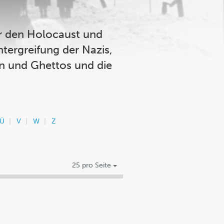
er den Holocaust und
tergreifung der Nazis,
n und Ghettos und die
Ü
V
W
Z
25 pro Seite