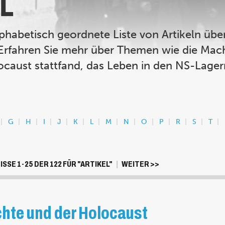
L
phabetisch geordnete Liste von Artikeln üb
Erfahren Sie mehr über Themen wie die Mach
caust stattfand, das Leben in den NS-Lager
G
H
I
J
K
L
M
N
O
P
R
S
T
SSE 1-25 DER 122 FÜR "ARTIKEL"
|
WEITER >>
te und der Holocaust