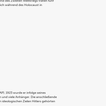
nd des Zweiten Weltkriegs traten fünf
sich während des Holocaust in
P). 1923 wurde er infolge seines
 und viele Anhänger. Die anschließende
n ideologischen Zielen Hitlers gehörten