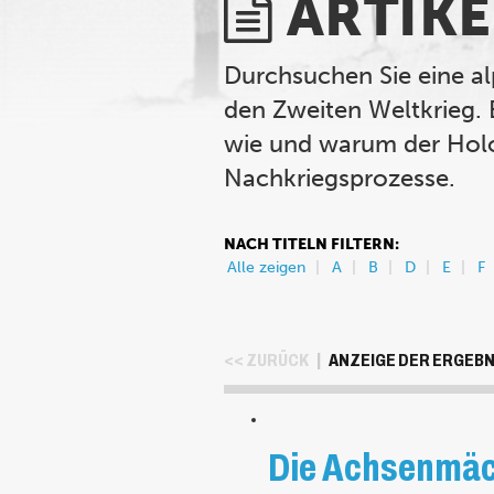
ARTIKE
Durchsuchen Sie eine al
den Zweiten Weltkrieg. 
wie und warum der Holo
Nachkriegsprozesse.
NACH TITELN FILTERN:
Alle zeigen
A
B
D
E
F
<< ZURÜCK
|
ANZEIGE DER ERGEBNI
Die Achsenmäch