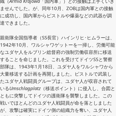
織（
Armia Krajowa
「国内軍」）との接触は上手くいき
ませんでした。が、同年10月、ZOBは国内軍との接触
に成功し、国内軍からピストルや爆薬などの武器が調
達できました。
親衛隊全国指導者（SS長官）ハインリヒ･ヒムラーは、
1942年10月、ワルシャワゲットーを一掃し、労働可能
なユダヤ人をルブリン総督府の強制労働収容所に移送
することを命じました。これを受けてドイツSSと警察
部隊は、1943年1月18日、ユダヤ人をワルシャワから
大量移送する計画を再開しました。ピストルで武装し
たユダヤ人戦闘員グループは、ユダヤ人が収容されて
いる
Umschlagplatz
（移送ポイント）に侵入し、合図と
ともに突撃してドイツの護衛隊を襲撃しました。この
戦いでほとんどのユダヤ人戦闘員が命を落としました
が、攻撃は確実にドイツ側の組織力を奪い、ユダヤ人