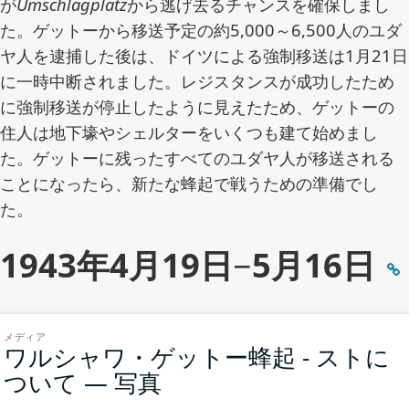
が
Umschlagplatz
から逃げ去るチャンスを確保しまし
た。ゲットーから移送予定の約5,000～6,500人のユダ
ヤ人を逮捕した後は、ドイツによる強制移送は1月21日
に一時中断されました。レジスタンスが成功したため
に強制移送が停止したように見えたため、ゲットーの
住人は地下壕やシェルターをいくつも建て始めまし
た。ゲットーに残ったすべてのユダヤ人が移送される
ことになったら、新たな蜂起で戦うための準備でし
た。
1943年4月19日−5月16日
メディア
ワルシャワ・ゲットー蜂起 - ストに
ついて — 写真
(メ
デ