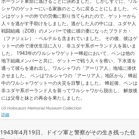
歴
ポーランド東部に逃げることに決めました。 しかしすぐに、ワル
史)
シャワのゲットーにいる家族のところに戻ることにしました。 ベ
ンはゲットーの外での労働に割り当てられたので、ゲットーから
人々を逃がす手助けをしました。逃がした人の中には、ユダヤ人
戦闘組織（ZOB）のメンバーで後に彼の妻になったブラドカ・
（ファジェレ）・ペルテルも含まれていました。 その後、彼はゲ
ットーの外で潜伏生活に入り、非ユダヤ系ポーランド人を装いま
した。 1943年のワルシャワゲットー蜂起において、ベンは他の
地下組織メンバーと共に、ゲットーで戦う人々を救い、下水道を
通って彼らを連れ出し、ワルシャワの「アーリア人」地域に潜伏
させました。 ベンはワルシャワの「アーリア人」地区から、蜂起
中のワルシャワゲットーの火災を目撃しました。 蜂起後、ベンは
非ユダヤ系ポーランド人を装ってワルシャワから脱出し、 解放後
には父母と妹との再会を果たしました。
ク
US Holocaust Memorial Museum Collection
詳細
レ
ジ
ッ
1943年4月19日、ドイツ軍と警察がその生き残った住
ト: