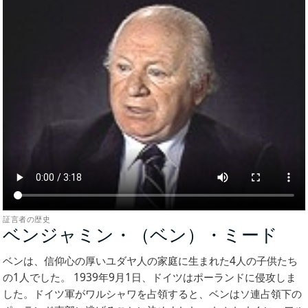
証言者の歴史
ベンジャミン・（ベン）・ミード
(証
言
ベンは、信仰心の厚いユダヤ人の家庭に生まれた4人の子供たち
者
の1人でした。 1939年9月1日、ドイツはポーランドに侵攻しま
の
した。ドイツ軍がワルシャワを占領すると、ベンはソ連占領下の