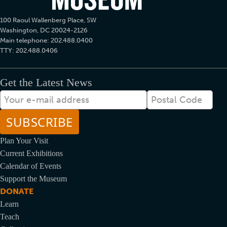
100 Raoul Wallenberg Place, SW
Washington, DC 20024-2126
Main telephone: 202.488.0400
TTY: 202.488.0406
Get the Latest News
メ
Postal
ー
Code
ル
Plan Your Visit
Current Exhibitions
Calendar of Events
Support the Museum
DONATE
Learn
Teach