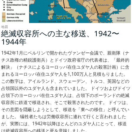
地図
絶滅収容所への主な移送、1942〜
1944年
(地
図)
1942年1月にベルリンで開かれたヴァンゼー会議で、親衛隊（ナ
チス政権の精鋭護衛兵）とドイツ政府省庁の代表者は、「最終的
解決」（ナチスによるヨーロッパ在住ユダヤ人の殺害計画）に含
まれるヨーロッパ在住ユダヤ人を1,100万人と見積もりました。
この数字は、アイルランド、スウェーデン、トルコ、英国などの
占領国以外のユダヤ人も含まれていました。 ドイツおよびドイツ
占領下のヨーロッパ在住ユダヤ人は、占領下のポーランドの絶滅
収容所に鉄道で移送され、そこで殺害されたのです。 ドイツは、
その意図を隠蔽しようとして、移送を「東への移住」と呼んでい
ました。 犠牲者たちは労働収容所に連れて行くと言われました
が、実際には、1942年以降ほとんどのユダヤ人にとって、移送
は絶滅収容所への移送と死を意味しました。