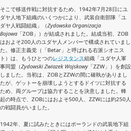
そこで移送作戦に対抗するため、1942年7月28日にユ
ダヤ人地下組織のいくつかにより、武装自衛部隊「ユ
ダヤ人戦闘組織」（
Zydowska Organizacja
Bojowa
「ZOB」）が結成されました。結成当初、ZOB
はおよそ200人のユダヤ人メンバーで構成されていまし
た。修正主義党（「Betar」と呼ばれる右派シオニス
ト）は、もうひとつの
レジスタンス
組織「ユダヤ人軍
事同盟（
Zydowski Zwiazek Wojskowy
「ZZW」）を創設
しました。当初は、ZOBとZZWの間に確執がありまし
たが、ゲットーを崩壊しようとするドイツに対抗する
ため、両グループは協力することを決意しました。蜂
起の時点で、ZOBにはおよそ500人、ZZWには約250人
の戦闘員がいました。
1942年、夏に試みたときにはポーランドの武装地下組