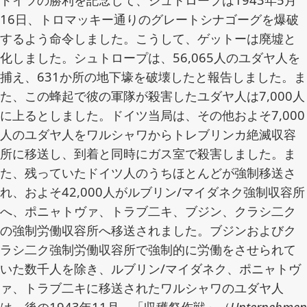
16日、トロマッキー通りのグレートシナゴーグを爆破
するよう命令しました。こうして、ゲットーは廃墟と
化しました。シュトロープは、56,065人のユダヤ人を
捕え、631か所の地下壕を破壊したと報告しました。ま
た、この蜂起で彼の軍隊が殺害したユダヤ人は7,000人
に上るとしました。ドイツ当局は、その他およそ7,000
人のユダヤ人をワルシャワからトレブリンカ絶滅収容
所に移送し、到着と同時にガス室で殺害しました。ま
た、残っていたドイツ人のうちほとんどが強制移送さ
れ、およそ42,000人がルブリン/マイダネク強制収容所
へ、ポニャトヴァ、トラブ二キ、ブジン、クラシ二ク
の強制労働収容所へ移送されました。ブジンおよびク
ラシ二ク強制労働収容所で強制的に労働をさせられて
いた数千人を除き、ルブリン/マイダネク、ポニャトヴ
ァ、トラブ二キに移送されたワルシャワのユダヤ人
は、後の1943年11月、「収穫祭作戦」（
Unternehmen