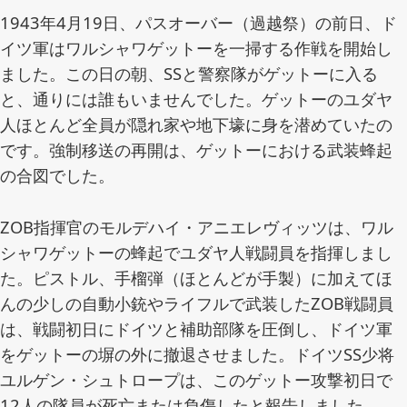
レ
1943年4月19日、パスオーバー（過越祭）の前日、ド
ジ
イツ軍はワルシャワゲットーを一掃する作戦を開始し
ス
タ
ました。この日の朝、SSと警察隊がゲットーに入る
ン
と、通りには誰もいませんでした。ゲットーのユダヤ
ス
人ほとんど全員が隠れ家や地下壕に身を潜めていたの
に
です。強制移送の再開は、ゲットーにおける武装蜂起
対
の合図でした。
し
大
砲
ZOB指揮官のモルデハイ・アニエレヴィッツは、ワル
を
シャワゲットーの蜂起でユダヤ人戦闘員を指揮しまし
発
た。ピストル、手榴弾（ほとんどが手製）に加えてほ
射
んの少しの自動小銃やライフルで武装したZOB戦闘員
す
は、戦闘初日にドイツと補助部隊を圧倒し、ドイツ軍
る
をゲットーの塀の外に撤退させました。ドイツSS少将
ド
イ
ユルゲン・シュトロープは、このゲットー攻撃初日で
ツ
12人の隊員が死亡または負傷したと報告しました。