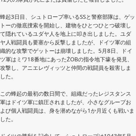
軍
兵。
蜂起3日目、シュトロープ率いるSSと警察部隊は、ゲッ
トーの徹底捜索を開始し、建物をひとつひとつ破壊し
て隠れているユダヤ人を地上に叩き出しました。ユダ
ヤ人戦闘員も要塞から反撃しましたが、ドイツ軍の組
織的な攻撃でゲットーは崩壊しました。5月8日、ドイ
ツ軍はミワ18番地にあったŻOBの指令地下壕を発見、
攻撃し、アニエレヴィッツと仲間の戦闘員を殺害しま
した。
この蜂起の最初の数日間で、組織だったレジスタンス
軍はドイツ軍に鎮圧されましたが、小さなグループお
よび個人戦闘員は、身を潜めながら1か月近くも戦いま
した。
ドイツの勝利を記念して、シュトロープは1943年5月