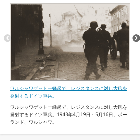
ィ
1
/
ア)
14
項
目
:
ワ
ル
シ
ャ
ワ
ワルシャワゲットー蜂起で、レジスタンスに対し大砲を
ゲ
発射するドイツ軍兵。
蜂
ッ
ト
ワルシャワゲットー蜂起で、レジスタンスに対し大砲を
蜂
ー
発射するドイツ軍兵。1943年4月19日～5月16日、ポー
ド
蜂
ランド、ワルシャワ。
起
で、