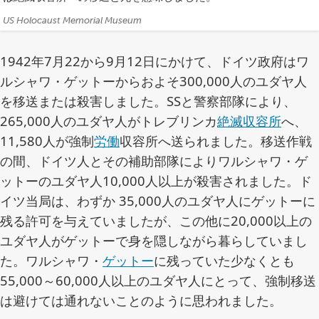
ク
US Holocaust Memorial Museum
レ
ジ
1942年7月22から9月12日にかけて、ドイツ政府はワ
ッ
ルシャワ・ゲットーからおよそ300,000人のユダヤ人
ト:
を移送または殺害しました。SSと警察部隊により、
265,000人のユダヤ人がトレブリンカ
絶滅収容所
へ、
11,580人が強制
労働
収容所へ送られました。移送作戦
の間、ドイツ人とその補助部隊によりワルシャワ・ゲ
ットーのユダヤ人10,000人以上が殺害されました。ド
イツ当局は、わずか 35,000人のユダヤ人にゲットーに
残る許可を与えていましたが、この他に20,000以上の
ユダヤ人がゲットーで身を隠しながら暮らしていまし
た。ワルシャワ・
ゲットー
に残っていた少なくとも
55,000～60,000人以上のユダヤ人にとって、強制移送
は避けては通れないことのように思われました。