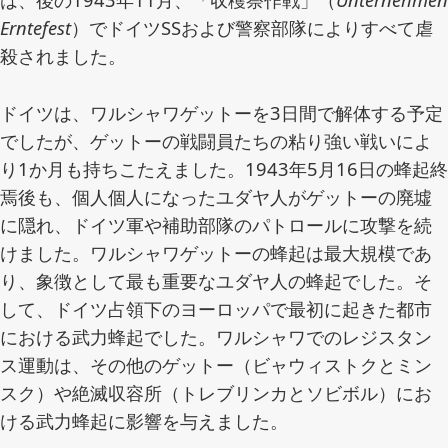
Erntefest
）でドイツSSおよび警察部隊によりすべて虐
殺されました。
ドイツは、ワルシャワゲットーを3日間で解体する予定
でしたが、ゲットーの戦闘員たちの粘り強い戦いによ
り1か月も持ちこたえました。1943年5月16日の蜂起終
焉後も、個人個人になったユダヤ人がゲットーの廃墟
に隠れ、ドイツ軍や補助部隊のパトロールに攻撃を続
けました。ワルシャワゲットーの蜂起は最大規模であ
り、象徴として最も重要なユダヤ人の蜂起でした。そ
して、ドイツ占領下のヨーロッパで最初に起きた都市
における武力蜂起でした。ワルシャワでのレジスタン
ス運動は、その他のゲットー（ビャウィストクとミン
スク）や絶滅収容所（トレブリンカとソビボル）にお
ける武力蜂起に影響を与えました。